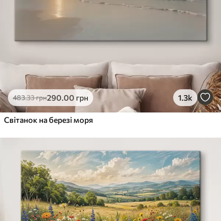
290
.00
грн
1.3k
483
.33
грн
Світанок на березі моря