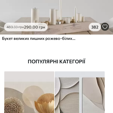
290
.00
грн
382
483
.33
грн
Букет великих пишних рожево-білих квітів півонії із зеленим листям на м’якому розмитому фоні
ПОПУЛЯРНІ КАТЕГОРІЇ