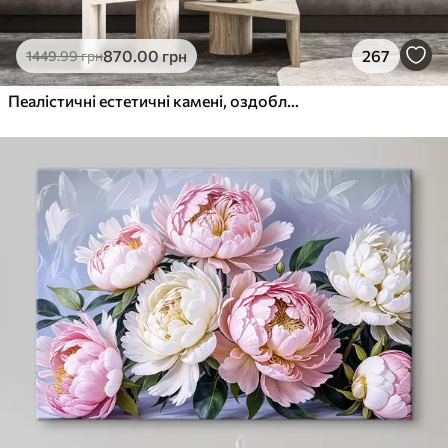
870
.00
грн
267
1449
.99
грн
Пеалістичні естетичні камені, оздоблення будинку, природне освітлення