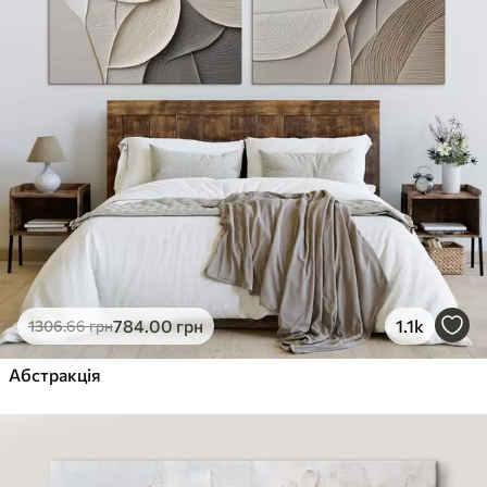
784
.00
грн
1.1k
1306
.66
грн
Абстракція