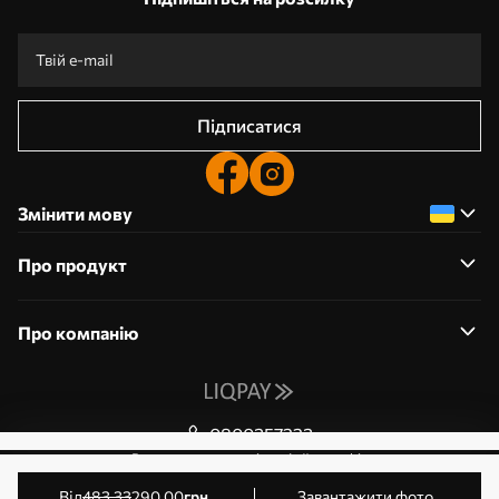
Підписатися
Змінити мову
Про продукт
Про компанію
0800357223
Редагування дозволів на файли cookie
© 2011-2026 Art-holst. Усі права захищені. Власник:
від
483
.33
290
.00
грн
Завантажити фото