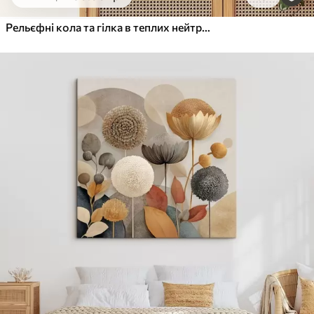
Від
455
.00
грн
✓
Яскраві, насичені кольори
Рельєфні кола та гілка в теплих нейтральних тонах
✓
Стійкість до вицвітання
✓
Безпечне чорнило без запаху
✓
Поверхня з текстурою полотна
✓
Екологічний матеріал