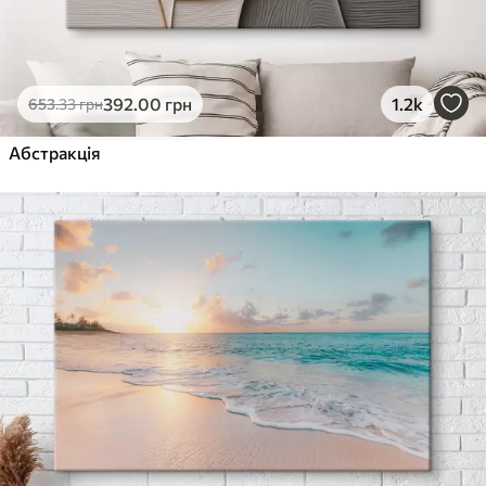
392
.00
грн
1.2k
653
.33
грн
Абстракція