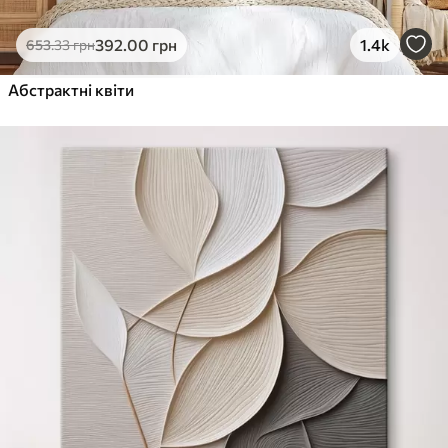
392
.00
грн
1.4k
653
.33
грн
Абстрактні квіти