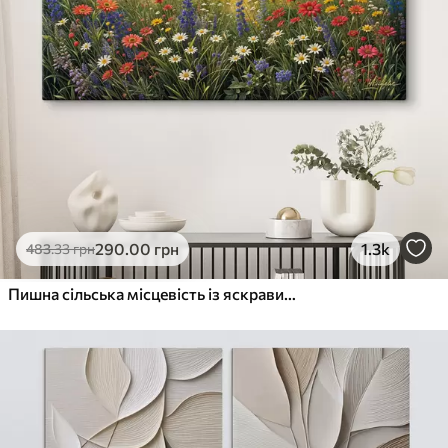
290
.00
грн
1.3k
483
.33
грн
Пишна сільська місцевість із яскравим лугом диких квітів, наповненим різнокольоровими квітами під хмарним небом