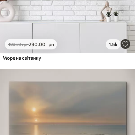
290
.00
грн
1.5k
483
.33
грн
Море на світанку