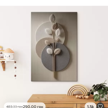
Стандарт
Від
290
.00
грн
✓
Яскраві, насичені кольори
✓
Стійкість до вицвітання
✓
Безпечне чорнило без запаху
✗
Поверхня з текстурою полотна
✗
Екологічний матеріал
Преміум
Від
363
.00
грн
✓
Яскраві, насичені кольори
✓
Стійкість до вицвітання
✓
Безпечне чорнило без запаху
✓
Поверхня з текстурою полотна
✗
Екологічний матеріал
Еко-Преміум
290
.00
грн
1.5k
483
.33
грн