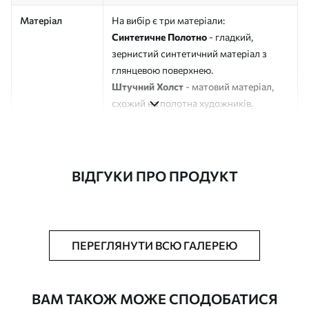
Матеріал
На вибір є три матеріали:
Синтетичне Полотно
- гладкий,
зернистий синтетичний матеріал з
глянцевою поверхнею.
Штучний Холст
- матовий матеріал,
схожий на полотна художників.
Еко-Холст
- високоякісне полотно зі
100% бавовни.
Автор
ART-HOLST
ВІДГУКИ ПРО ПРОДУКТ
Номер артикулу
s33176
Додатково
Можна додати лакове покриття.
ПЕРЕГЛЯНУТИ ВСЮ ГАЛЕРЕЮ
Доступні матеріали
ВАМ ТАКОЖ МОЖЕ СПОДОБАТИСЯ