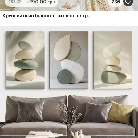
290
.00
грн
736
483
.33
грн
Крупний план білої квітки півонії з крапельками води на пелюстках на розмитому фоні