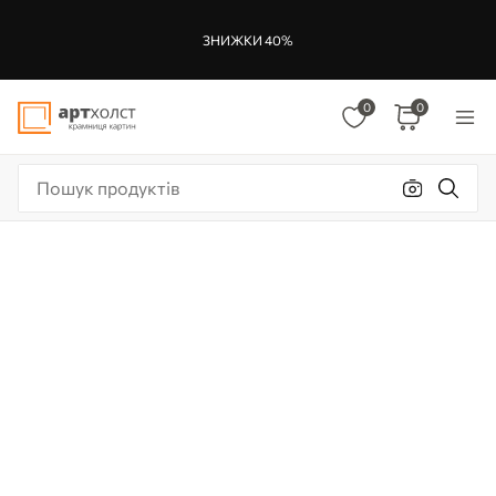
ЗНИЖКИ 40%
0
0