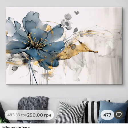
290
.00
грн
477
483
.33
грн
Ніжна квітка