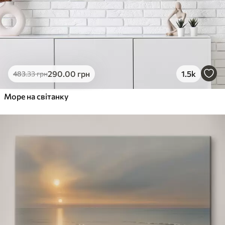
290
.00
грн
1.5k
483
.33
грн
Море на світанку