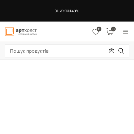
ЗНИЖКИ 40%
0
0