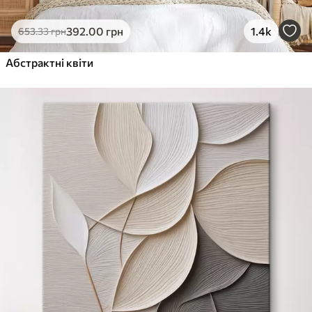
392
.00
грн
1.4k
653
.33
грн
Абстрактні квіти