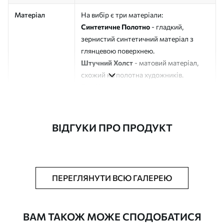
Матеріал
На вибір є три матеріали:
Синтетичне Полотно
- гладкий,
зернистий синтетичний матеріал з
глянцевою поверхнею.
Штучний Холст
- матовий матеріал,
схожий на полотна художників.
Еко-Холст
- високоякісне полотно зі
100% бавовни.
Автор
ART-HOLST
ВІДГУКИ ПРО ПРОДУКТ
Номер артикулу
s33167
Додатково
Можна додати лакове покриття.
ПЕРЕГЛЯНУТИ ВСЮ ГАЛЕРЕЮ
Доступні матеріали
ВАМ ТАКОЖ МОЖЕ СПОДОБАТИСЯ