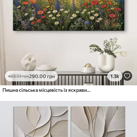
290
.00
грн
1.3k
483
.33
грн
Пишна сільська місцевість із яскравим лугом диких квітів, наповненим різнокольоровими квітами під хмарним небом