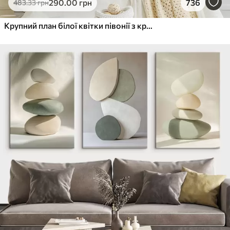
290
.00
грн
736
483
.33
грн
Крупний план білої квітки півонії з крапельками води на пелюстках на розмитому фоні