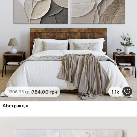
784
.00
грн
1.1k
1306
.66
грн
Абстракція