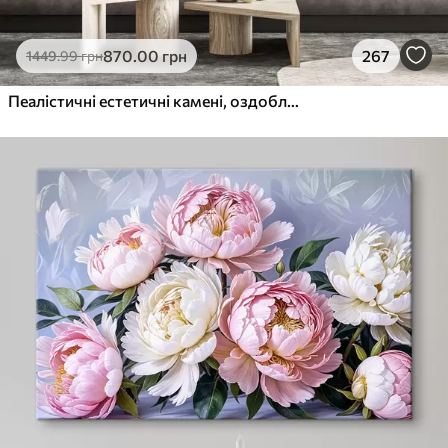
870
.00
грн
267
1449
.99
грн
Пеалістичні естетичні камені, оздоблення будинку, природне освітлення