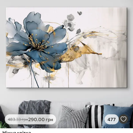
290
.00
грн
477
483
.33
грн
Ніжна квітка