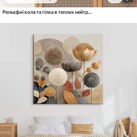
Від
455
.00
грн
✓
Яскраві, насичені кольори
Рельєфні кола та гілка в теплих нейтральних тонах
✓
Стійкість до вицвітання
✓
Безпечне чорнило без запаху
✓
Поверхня з текстурою полотна
✓
Екологічний матеріал