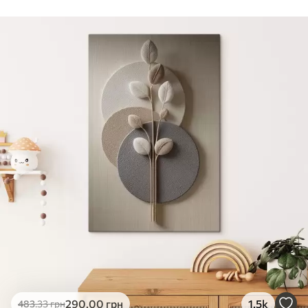
Стандарт
Від
290
.00
грн
✓
Яскраві, насичені кольори
✓
Стійкість до вицвітання
✓
Безпечне чорнило без запаху
✗
Поверхня з текстурою полотна
✗
Екологічний матеріал
Преміум
Від
363
.00
грн
✓
Яскраві, насичені кольори
✓
Стійкість до вицвітання
✓
Безпечне чорнило без запаху
✓
Поверхня з текстурою полотна
✗
Екологічний матеріал
Еко-Преміум
290
.00
грн
1.5k
483
.33
грн