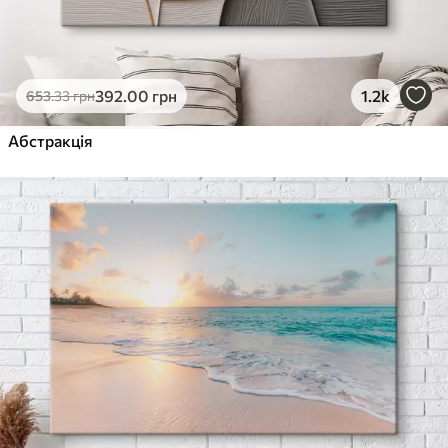
392
.00
грн
1.2k
653
.33
грн
Абстракція