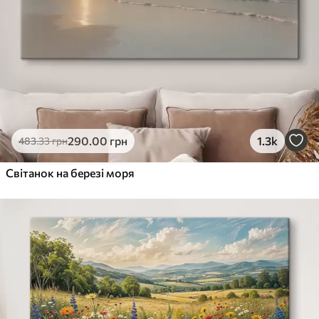
290
.00
грн
1.3k
483
.33
грн
Світанок на березі моря