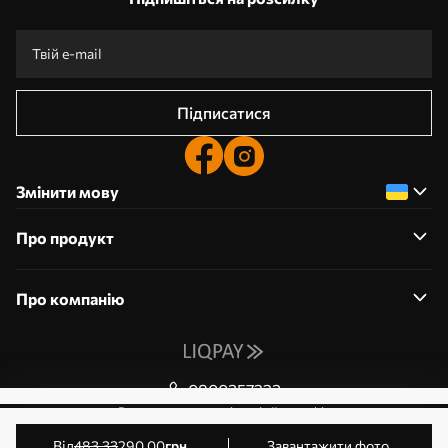
Підписатися
Змінити мову
Про продукт
Про компанію
0800357223
Редагування дозволів на файли cookie
© 2011-2026 Art-holst. Усі права захищені. Власник:
від
483
.33
290
.00
грн
Завантажити фото