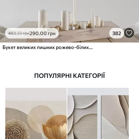
290
.00
грн
382
483
.33
грн
Букет великих пишних рожево-білих квітів півонії із зеленим листям на м’якому розмитому фоні
ПОПУЛЯРНІ КАТЕГОРІЇ