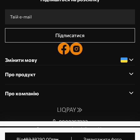
Підписатися
Змінити мову
Про продукт
Про компанію
0800357223
Редагування дозволів на файли cookie
© 2011-2026 Art-holst. Усі права захищені. Власник:
від
483
.33
290
.00
грн
Завантажити фото