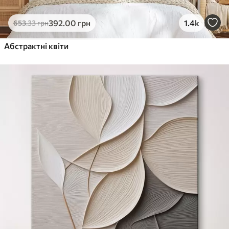
392
.00
грн
1.4k
653
.33
грн
Абстрактні квіти