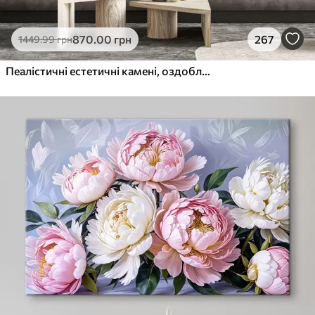
870
.00
грн
267
1449
.99
грн
Пеалістичні естетичні камені, оздоблення будинку, природне освітлення