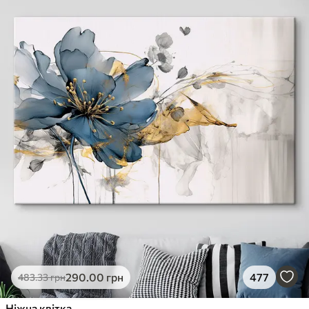
290
.00
грн
477
483
.33
грн
Ніжна квітка