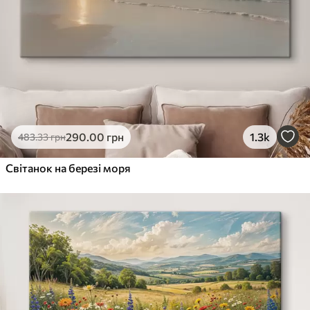
290
.00
грн
1.3k
483
.33
грн
Світанок на березі моря