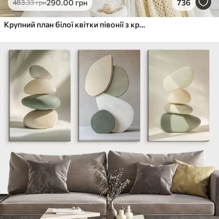
290
.00
грн
736
483
.33
грн
Крупний план білої квітки півонії з крапельками води на пелюстках на розмитому фоні