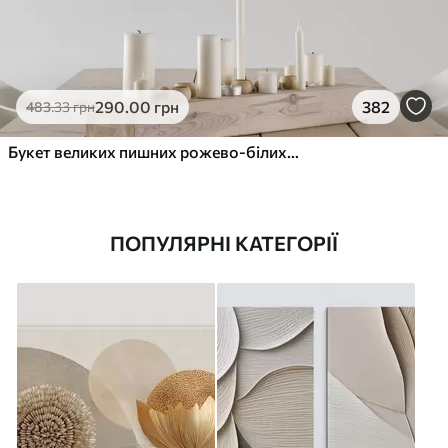
290
.00
грн
382
483
.33
грн
Букет великих пишних рожево-білих квітів півонії із зеленим листям на м’якому розмитому фоні
ПОПУЛЯРНІ КАТЕГОРІЇ