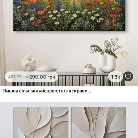
290
.00
грн
1.3k
483
.33
грн
Пишна сільська місцевість із яскравим лугом диких квітів, наповненим різнокольоровими квітами під хмарним небом