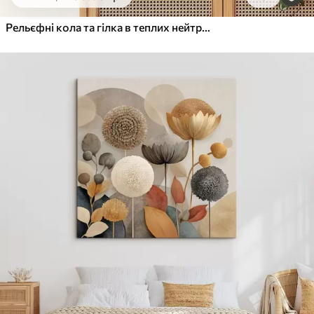
Від
455
.00
грн
✓
Яскраві, насичені кольори
Рельєфні кола та гілка в теплих нейтральних тонах
✓
Стійкість до вицвітання
✓
Безпечне чорнило без запаху
✓
Поверхня з текстурою полотна
✓
Екологічний матеріал