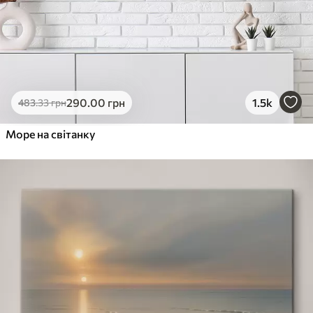
290
.00
грн
1.5k
483
.33
грн
Море на світанку