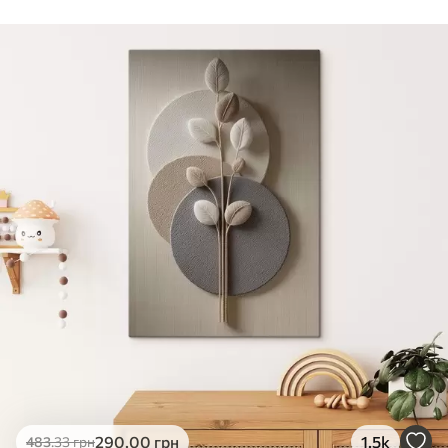
Стандарт
Від
290
.00
грн
✓
Яскраві, насичені кольори
✓
Стійкість до вицвітання
✓
Безпечне чорнило без запаху
✗
Поверхня з текстурою полотна
✗
Екологічний матеріал
Преміум
Від
363
.00
грн
✓
Яскраві, насичені кольори
✓
Стійкість до вицвітання
✓
Безпечне чорнило без запаху
✓
Поверхня з текстурою полотна
✗
Екологічний матеріал
Еко-Преміум
290
.00
грн
1.5k
483
.33
грн