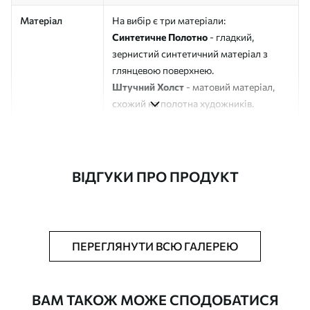
Матеріал
На вибір є три матеріали:
Синтетичне Полотно
- гладкий,
зернистий синтетичний матеріал з
глянцевою поверхнею.
Штучний Холст
- матовий матеріал,
схожий на полотна художників.
Еко-Холст
- високоякісне полотно зі
100% бавовни.
Автор
ART-HOLST
ВІДГУКИ ПРО ПРОДУКТ
Номер артикулу
s33154
Додатково
Можна додати лакове покриття.
ПЕРЕГЛЯНУТИ ВСЮ ГАЛЕРЕЮ
Доступні матеріали
ВАМ ТАКОЖ МОЖЕ СПОДОБАТИСЯ