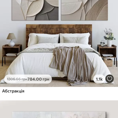
784
.00
грн
1.1k
1306
.66
грн
Абстракція