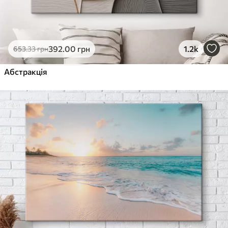
392
.00
грн
1.2k
653
.33
грн
Абстракція