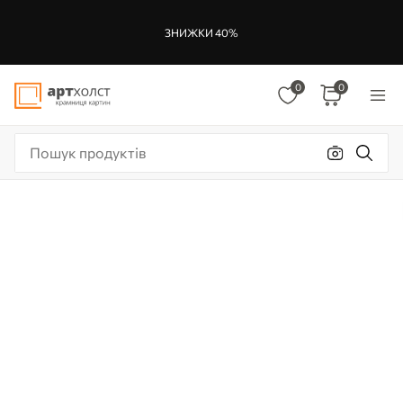
ЗНИЖКИ 40%
0
0