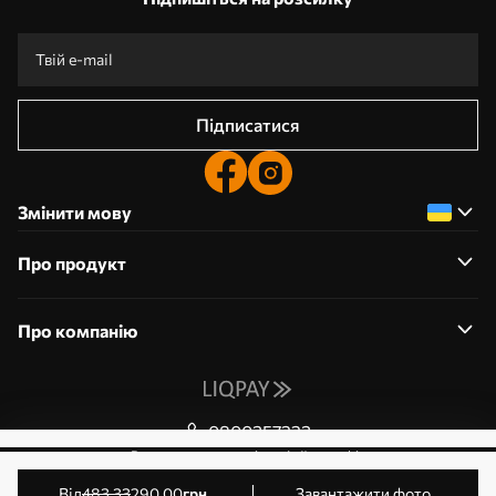
Підписатися
Змінити мову
Про продукт
Про компанію
0800357223
Редагування дозволів на файли cookie
© 2011-2026 Art-holst. Усі права захищені. Власник:
від
483
.33
290
.00
грн
Завантажити фото