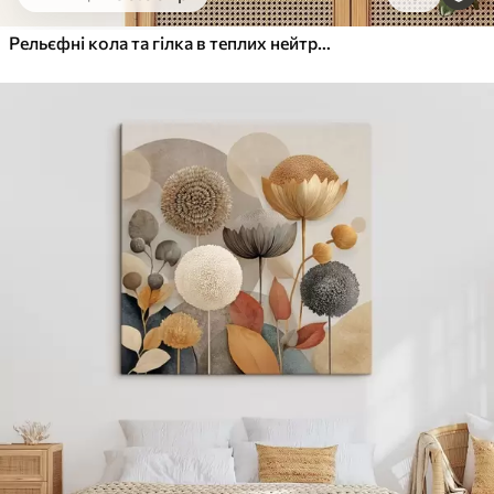
Від
455
.00
грн
✓
Яскраві, насичені кольори
Рельєфні кола та гілка в теплих нейтральних тонах
✓
Стійкість до вицвітання
✓
Безпечне чорнило без запаху
✓
Поверхня з текстурою полотна
✓
Екологічний матеріал