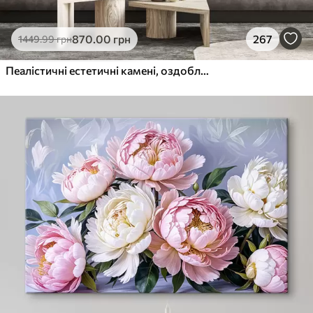
870
.00
грн
267
1449
.99
грн
Пеалістичні естетичні камені, оздоблення будинку, природне освітлення