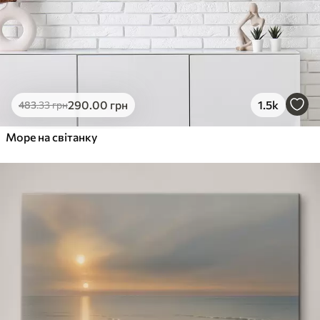
290
.00
грн
1.5k
483
.33
грн
Море на світанку