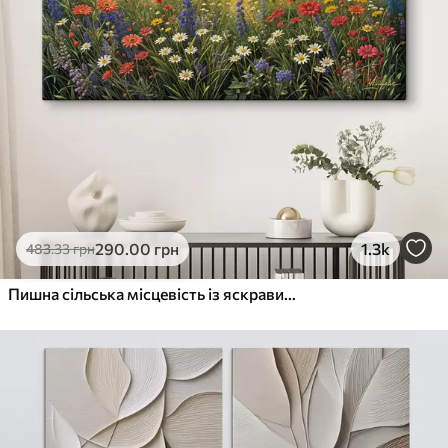
290
.00
грн
1.3k
483
.33
грн
Пишна сільська місцевість із яскравим лугом диких квітів, наповненим різнокольоровими квітами під хмарним небом