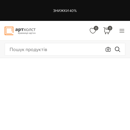
ЗНИЖКИ 40%
0
0