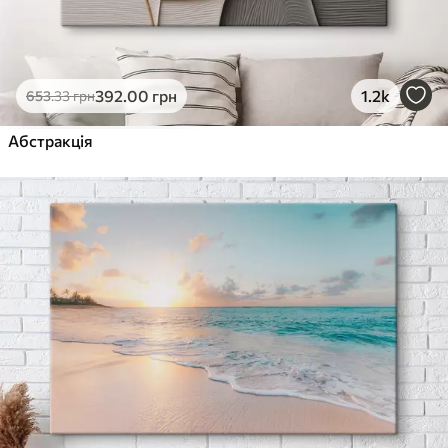
392
.00
грн
1.2k
653
.33
грн
Абстракція