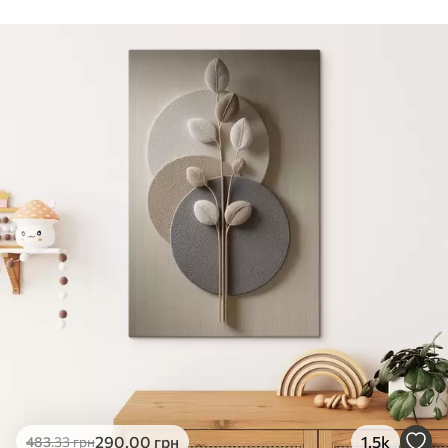
Стандарт
Від
290
.00
грн
✓
Яскраві, насичені кольори
✓
Стійкість до вицвітання
✓
Безпечне чорнило без запаху
✗
Поверхня з текстурою полотна
✗
Екологічний матеріал
Преміум
Від
363
.00
грн
✓
Яскраві, насичені кольори
✓
Стійкість до вицвітання
✓
Безпечне чорнило без запаху
✓
Поверхня з текстурою полотна
✗
Екологічний матеріал
Еко-Преміум
290
.00
грн
1.5k
483
.33
грн