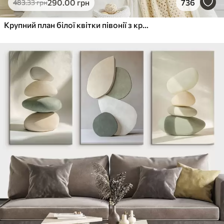
290
.00
грн
736
483
.33
грн
Крупний план білої квітки півонії з крапельками води на пелюстках на розмитому фоні