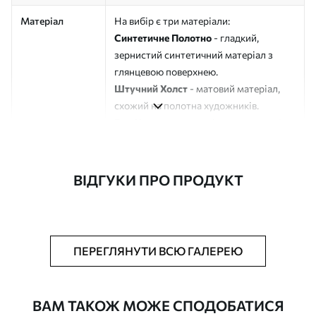
Матеріал
На вибір є три матеріали:
Синтетичне Полотно
- гладкий,
зернистий синтетичний матеріал з
глянцевою поверхнею.
Штучний Холст
- матовий матеріал,
схожий на полотна художників.
Еко-Холст
- високоякісне полотно зі
100% бавовни.
Автор
ART-HOLST
ВІДГУКИ ПРО ПРОДУКТ
Номер артикулу
s33143
Додатково
Можна додати лакове покриття.
ПЕРЕГЛЯНУТИ ВСЮ ГАЛЕРЕЮ
Доступні матеріали
ВАМ ТАКОЖ МОЖЕ СПОДОБАТИСЯ