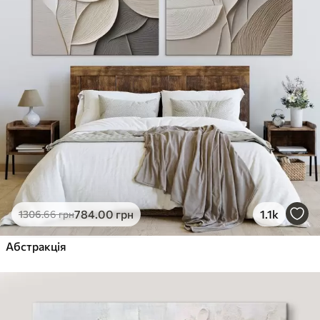
784
.00
грн
1.1k
1306
.66
грн
Абстракція