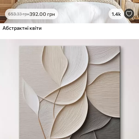
392
.00
грн
1.4k
653
.33
грн
Абстрактні квіти