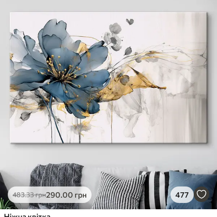
290
.00
грн
477
483
.33
грн
Ніжна квітка