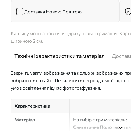
Доставка Новою Поштою
Картину можна повісити одразу після отримання. Карти
шириною 2 см.
Технічні характеристики та матеріал
Доставк
Зверніть увагу: зображення та кольори зображених пре
зображень на сайті. Це залежить від роздільної здатно
умов освітлення під час фотографування.
Характеристики
Матеріал
На вибір є три матеріали:
Синтетичне Полотно
- гл