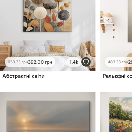
Поверхня з текстурою
Поверхня з текстуро
✗
✓
полотна
полотна
✗
✗
Екологічний матеріал
Екологічний матеріа
392
.00
грн
1.4k
2
653
.33
грн
483
.33
грн
Абстрактні квіти