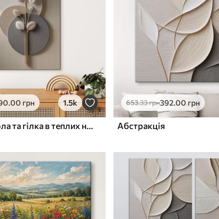
ю
Поверхня з текстурою
✓
полотна
✓
л
Екологічний матеріал
90
.00
грн
1.5k
392
.00
грн
653
.33
грн
Рельєфні кола та гілка в теплих нейтральних тонах
Абстракція