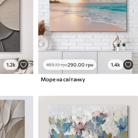
1.2k
290
.00
грн
1.4k
483
.33
грн
Море на світанку