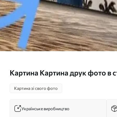
Картина Картина друк фото в с
Арт. s15722
Картина зі свого фото
Українське виробництво