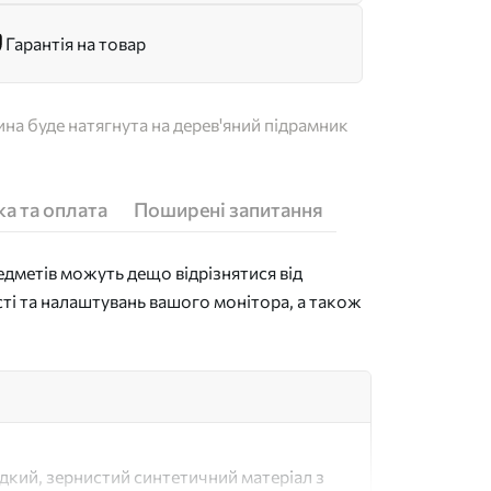
Гарантія на товар
на буде натягнута на дерев'яний підрамник
а та оплата
Поширені запитання
дметів можуть дещо відрізнятися від
сті та налаштувань вашого монітора, а також
адкий, зернистий синтетичний матеріал з