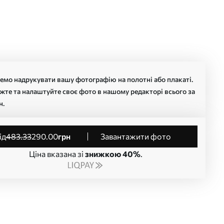
мо надрукувати вашу фотографію на полотні або плакаті.
жте та налаштуйте своє фото в нашому редакторі всього за
н.
від
483
.33
290
.00
грн
Завантажити фото
Ціна вказана зі
знижкою 40%
.