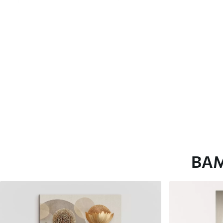
глянцевою поверхнею.
Штучний Холст
- матовий
Еко-Холст
- високоякісне
Автор
ART-HOLST
Номер артикулу
s15722
Додатково
Можна додати лакове пок
Доступні матеріали
ВА
Стандарт
Преміум
Від
290
.00
грн
Від
363
.00
грн
✓
✓
Яскраві, насичені кольори
Яскраві, насичені ко
✓
✓
Стійкість до вицвітання
Стійкість до вицвіта
✓
✓
Безпечне чорнило без запаху
Безпечне чорнило бе