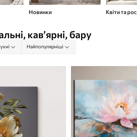
Новинки
Квіти та ро
альні, кав’ярні, бару
ухні
Найпопулярніші