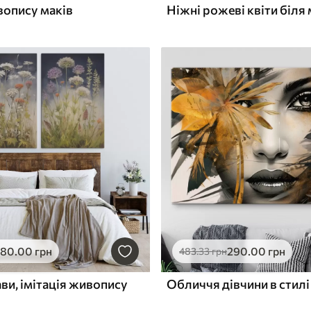
вопису маків
580
.00
грн
290
.00
грн
483
.33
грн
ви, імітація живопису