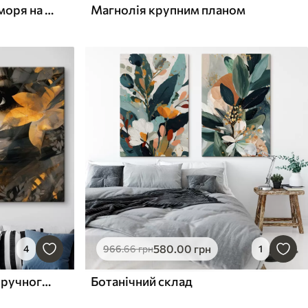
Ніжні рожеві квіти біля моря на світанку
Магнолія крупним планом
580
.00
грн
4
966
.66
грн
1
Обличчя дівчини в стилі ручного розпису
Ботанічний склад