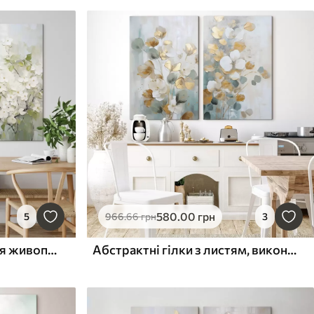
580
.00
грн
5
966
.66
грн
3
Абстрактні квіти, імітація живопису
Абстрактні гілки з листям, виконані у стилі живопису