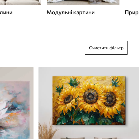
слини
Модульні картини
Прир
Очистити фільтр