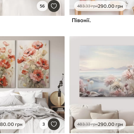
290
.00
грн
56
483
.33
грн
Півонії.
580
.00
грн
290
.00
грн
3
483
.33
грн