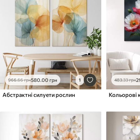
580
.00
грн
2
966
.66
грн
1
483
.33
грн
Абстрактні силуети рослин
Кольорові 