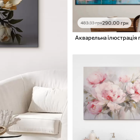
290
.00
грн
483
.33
грн
Акварельна ілюстрація п