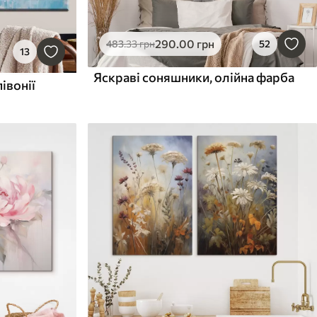
290
.00
грн
483
.33
грн
52
13
Яскраві соняшники, олійна фарба
івонії