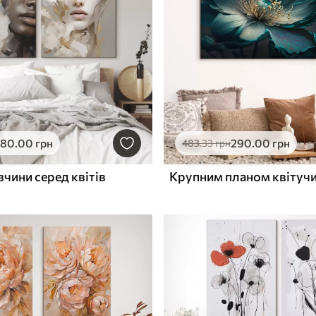
580
.00
грн
290
.00
грн
483
.33
грн
чини серед квітів