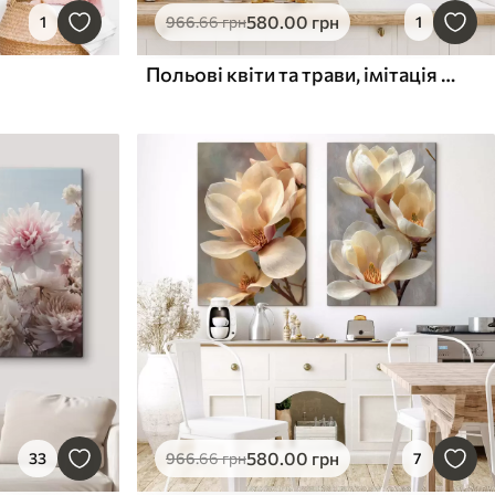
580
.00
грн
1
966
.66
грн
1
Польові квіти та трави, імітація живопису
580
.00
грн
33
966
.66
грн
7