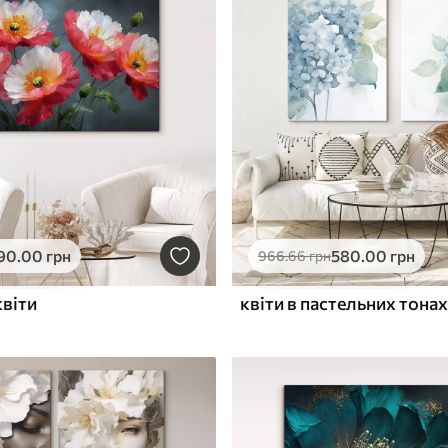
90
.00
грн
580
.00
грн
966
.66
грн
квіти