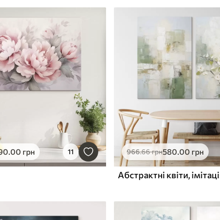
90
.00
грн
580
.00
грн
11
966
.66
грн