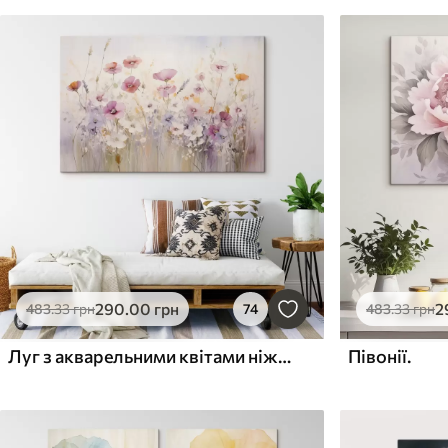
290
.00
грн
2
483
.33
грн
74
483
.33
грн
Луг з акварельними квітами ніжних рожевих, фіолетових та білих відтінків, що створюють атмосферу легкості та гармонії
Півонії.