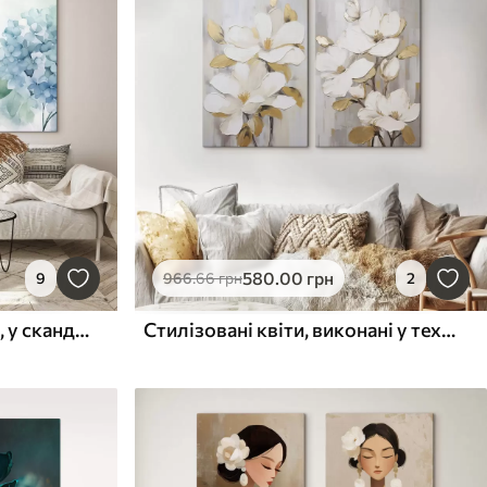
580
.00
грн
9
966
.66
грн
2
квіти в пастельних тонах, у скандинавському стилі
Стилізовані квіти, виконані у техніці імітації живопису