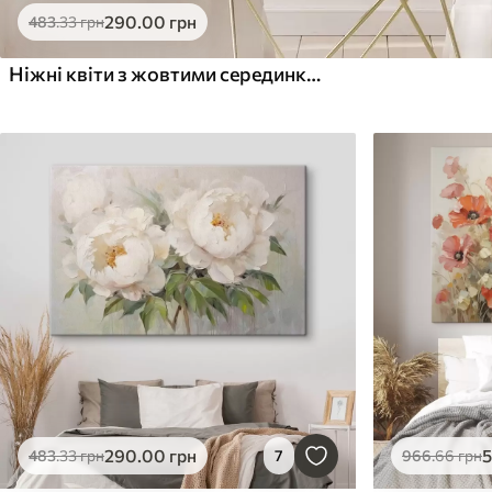
290
.00
грн
483
.33
грн
Ніжні квіти з жовтими серединками у візерунчастій вазі
290
.00
грн
483
.33
грн
7
966
.66
грн