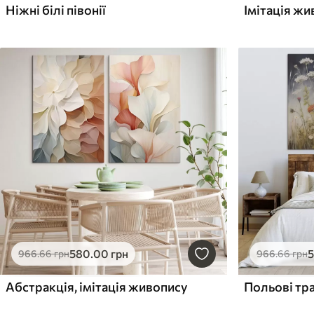
Ніжні білі півонії
Імітація жи
580
.00
грн
966
.66
грн
966
.66
грн
Абстракція, імітація живопису
Польові тра