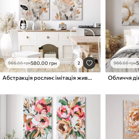
580
.00
грн
966
.66
грн
2
966
.66
грн
Абстракція рослин: імітація живопису
Обличчя дів