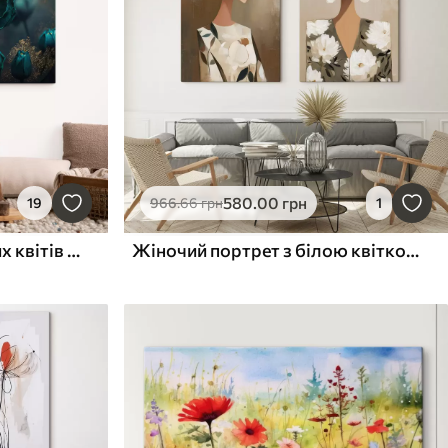
580
.00
грн
19
966
.66
грн
1
Крупним планом квітучих квітів бірюзові квіти на темному тлі
Жіночий портрет з білою квіткою у волоссі