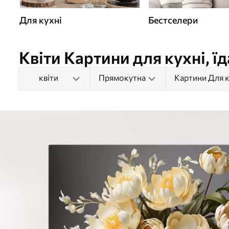
Для кухні
Бестселери
Квіти Картини для кухні, їд
квіти
Прямокутна
Картини Для к