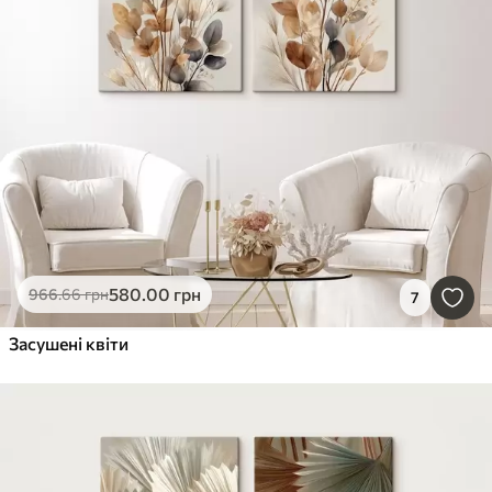
580
.00
грн
966
.66
грн
7
Засушені квіти