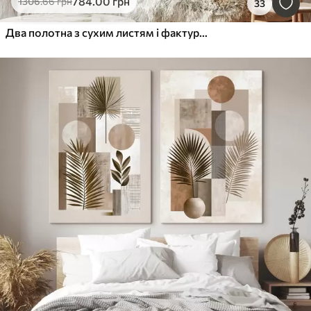
784
.00
грн
1306
.66
грн
33
Два полотна з сухим листям і фактурними фігурами