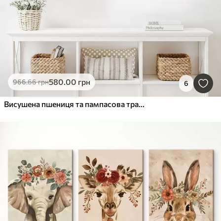
580
.00
грн
966
.66
грн
6
Висушена пшениця та пампасова трава різних відтінків бежевого та коричневого кольорів