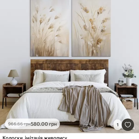
580
.00
грн
966
.66
грн
1
Колоски, імітація живопису