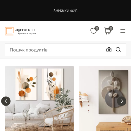
ЗНИЖКИ 40%
0
0