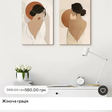
580
.00
грн
966
.66
грн
Жіноча грація