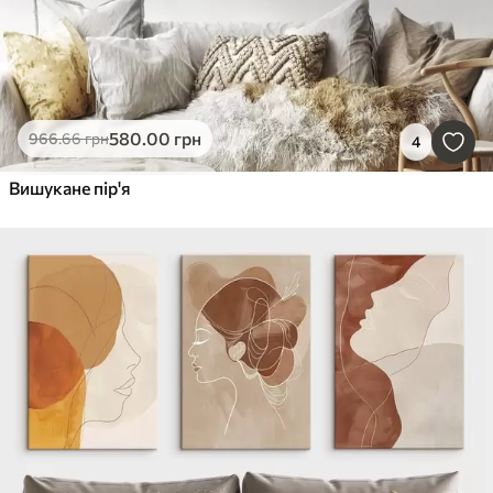
580
.00
грн
966
.66
грн
4
Вишукане пір'я