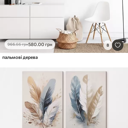
580
.00
грн
966
.66
грн
8
пальмові дерева