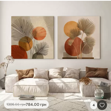
784
.00
грн
1306
.66
грн
4