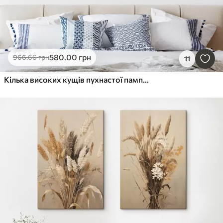
580
.00
грн
966
.66
грн
11
Кілька високих кущів пухнастої пампасової трави з довгими, стрункими листям