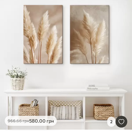
580
.00
грн
966
.66
грн
2