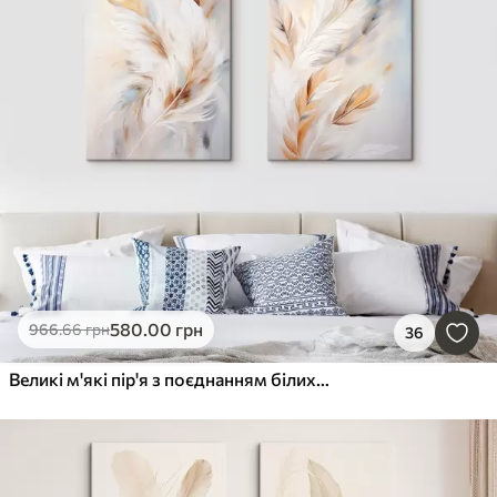
580
.00
грн
966
.66
грн
36
Великі м'які пір'я з поєднанням білих, жовтих і коричневих відтінків на світлому абстрактному тлі