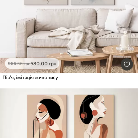
580
.00
грн
966
.66
грн
Пір'я, імітація живопису