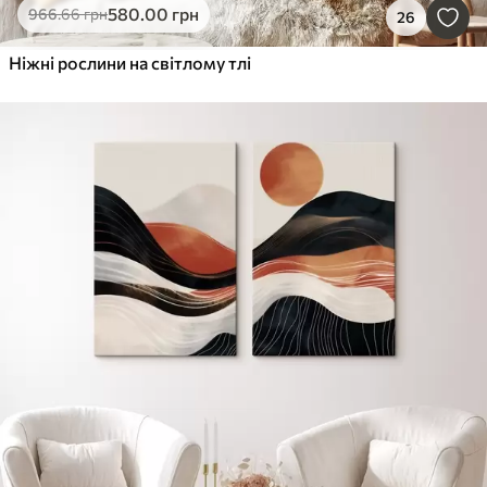
580
.00
грн
966
.66
грн
26
Ніжні рослини на світлому тлі