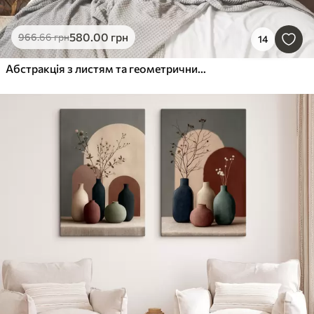
580
.00
грн
966
.66
грн
14
Абстракція з листям та геометричними фігурами