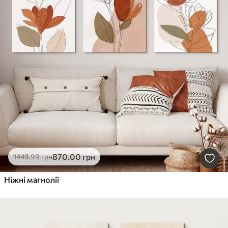
870
.00
грн
1449
.99
грн
Ніжні магнолії