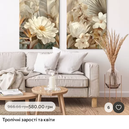
580
.00
грн
966
.66
грн
6
Тропічні зарості та квіти