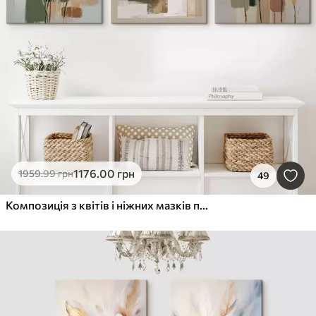
1176
.00
грн
1959
.99
грн
49
Композиція з квітів і ніжних мазків пензля