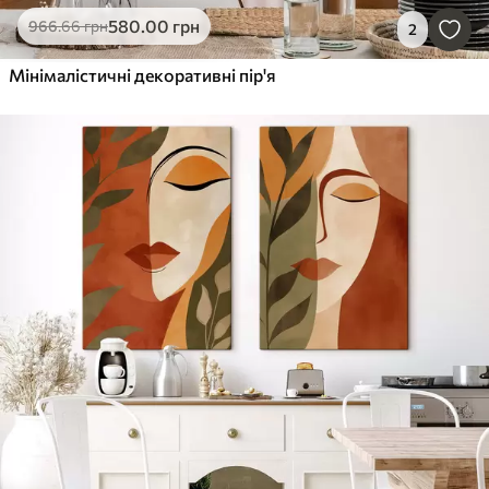
580
.00
грн
966
.66
грн
2
Мінімалістичні декоративні пір'я