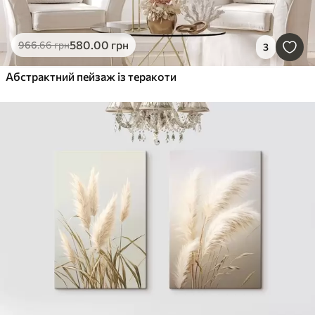
580
.00
грн
966
.66
грн
3
Абстрактний пейзаж із теракоти