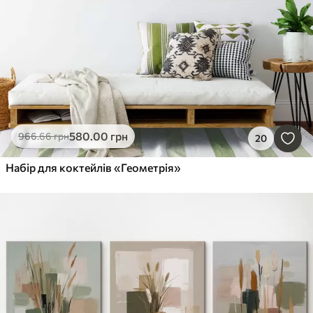
580
.00
грн
966
.66
грн
20
Набір для коктейлів «Геометрія»