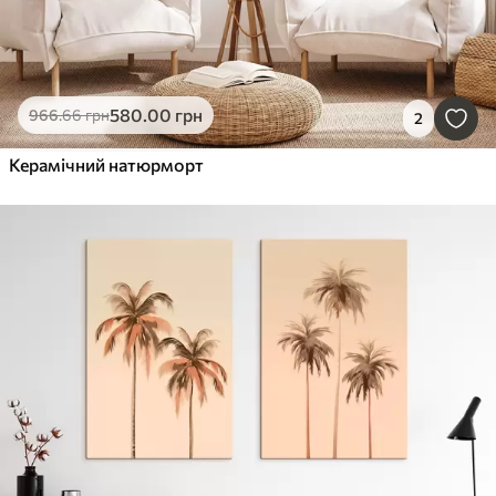
580
.00
грн
966
.66
грн
2
Керамічний натюрморт