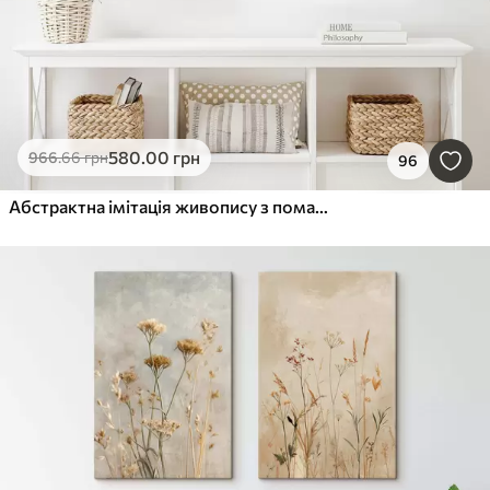
580
.00
грн
966
.66
грн
96
Абстрактна імітація живопису з помаранчевими та сірими колами, листям і гілками, сучасний стиль, ефект акварелі