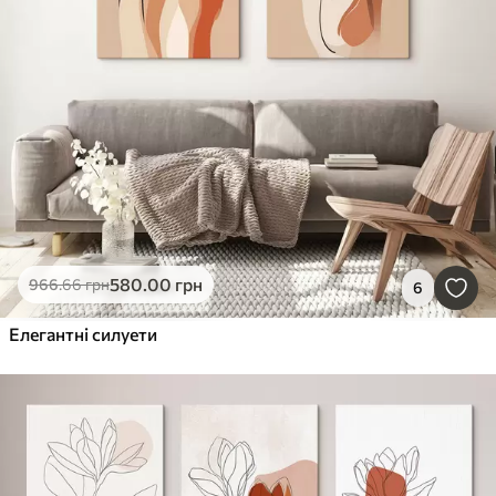
580
.00
грн
966
.66
грн
6
Елегантні силуети