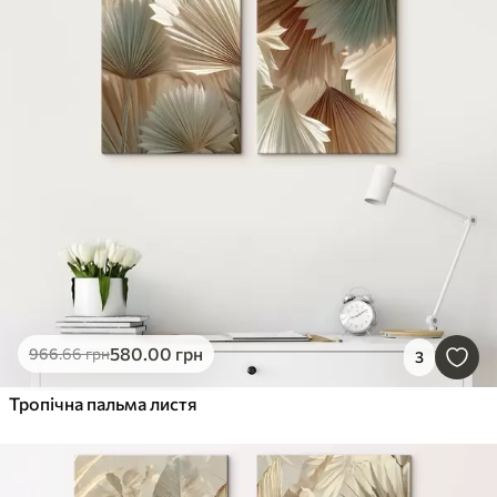
580
.00
грн
966
.66
грн
3
Тропічна пальма листя