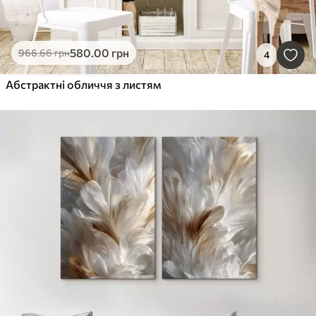
580
.00
грн
966
.66
грн
4
Абстрактні обличчя з листям