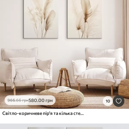
580
.00
грн
966
.66
грн
10
Світло-коричневе пір'я та кілька стебел сухої трави на світлому тлі