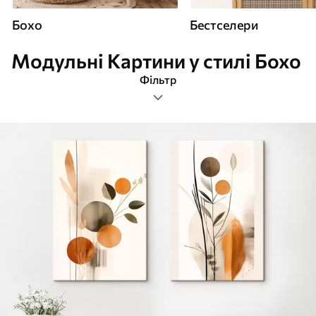
Бохо
Бестселери
Модульні Картини у стилі Бохо
Фільтр
модульні
Формат зображення
Картини Бохо
Найпопулярніші
Очистити фільтр