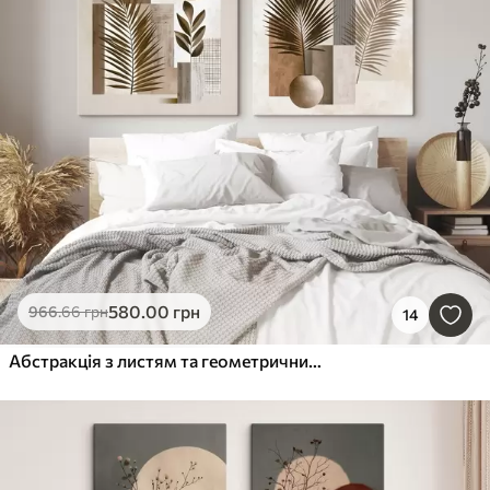
580
.00
грн
966
.66
грн
14
Абстракція з листям та геометричними фігурами