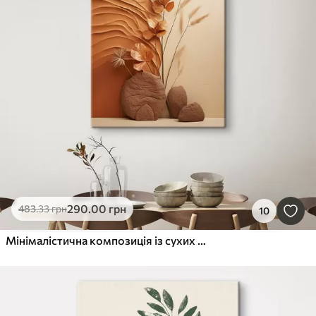
290
.00
грн
483
.33
грн
10
Мінімалістична композиція із сухих квітів та трави пампаси на фактурному тлі