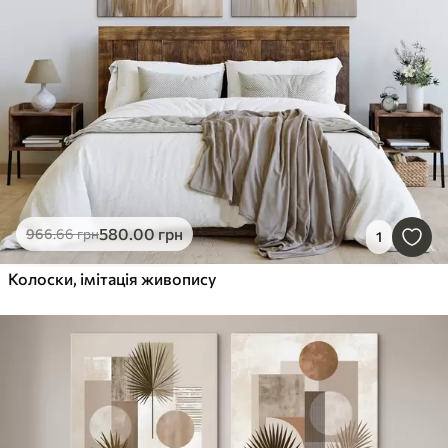
580
.00
грн
966
.66
грн
1
Колоски, імітація живопису