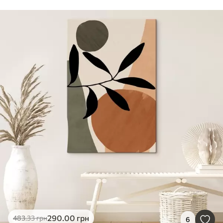
290
.00
грн
483
.33
грн
6