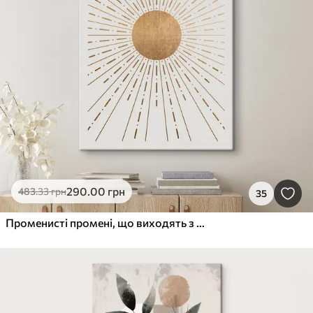
290
.00
грн
483
.33
грн
35
Променисті промені, що виходять з центру