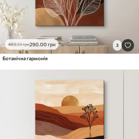
290
.00
грн
483
.33
грн
3
Ботанічна гармонія