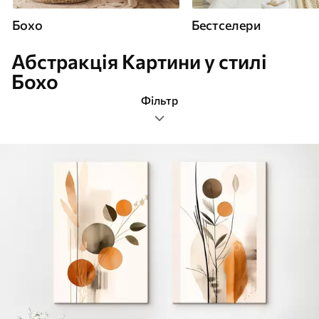
Бохо
Бестселери
Абстракція Картини у стилі
Бохо
Фільтр
абстракція
Формат зображення
Картини Бохо
Найпопулярніші
Очистити фільтр