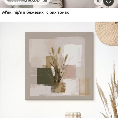
290
.00
грн
483
.33
грн
18
М'які пір'я в бежевих і сірих тонах