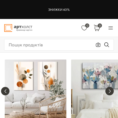
ЗНИЖКИ 40%
0
0