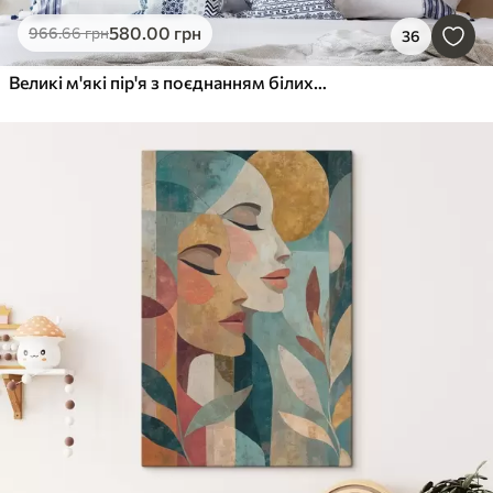
580
.00
грн
966
.66
грн
36
Великі м'які пір'я з поєднанням білих, жовтих і коричневих відтінків на світлому абстрактному тлі