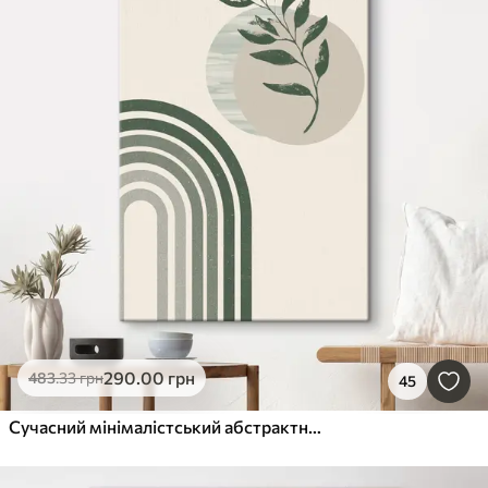
290
.00
грн
483
.33
грн
45
Сучасний мінімалістський абстрактний стиль бохо