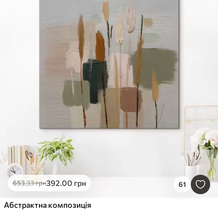
392
.00
грн
653
.33
грн
61
Абстрактна композиція