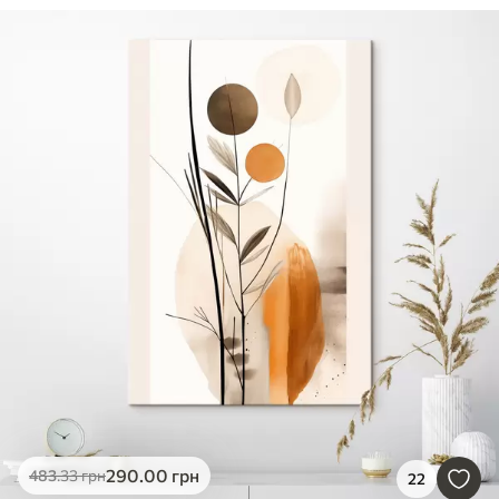
290
.00
грн
483
.33
грн
22