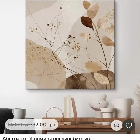
392
.00
грн
653
.33
грн
50
Абстрактні форми та рослинні мотиви в бежевих тонах