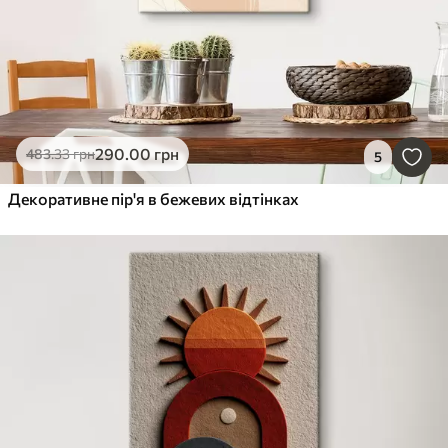
290
.00
грн
483
.33
грн
5
Декоративне пір'я в бежевих відтінках