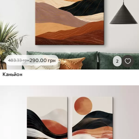
290
.00
грн
483
.33
грн
2
Каньйон