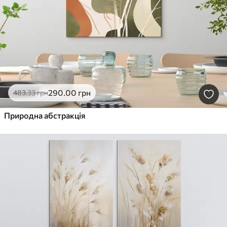
290
.00
грн
483
.33
грн
Природна абстракція