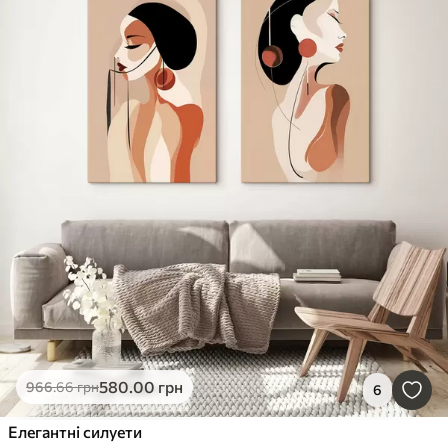
580
.00
грн
966
.66
грн
6
Елегантні силуети