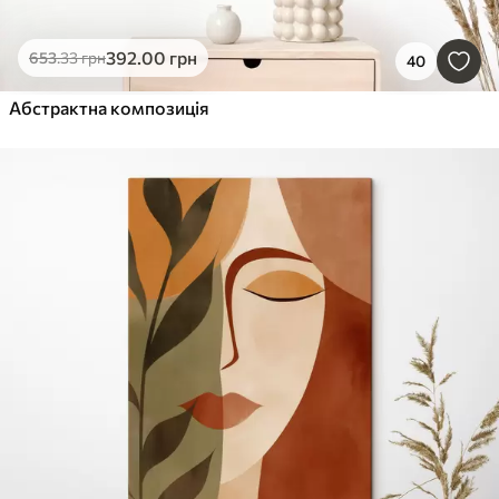
392
.00
грн
653
.33
грн
40
Абстрактна композиція