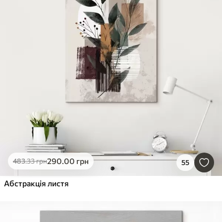
290
.00
грн
483
.33
грн
55
Абстракція листя