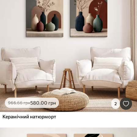
580
.00
грн
966
.66
грн
2
Керамічний натюрморт