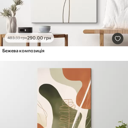
290
.00
грн
483
.33
грн
Бежева композиція