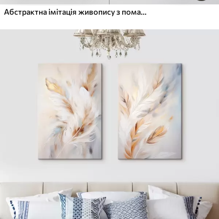
Абстрактна імітація живопису з помаранчевими та сірими колами, листям і гілками, сучасний стиль, ефект акварелі