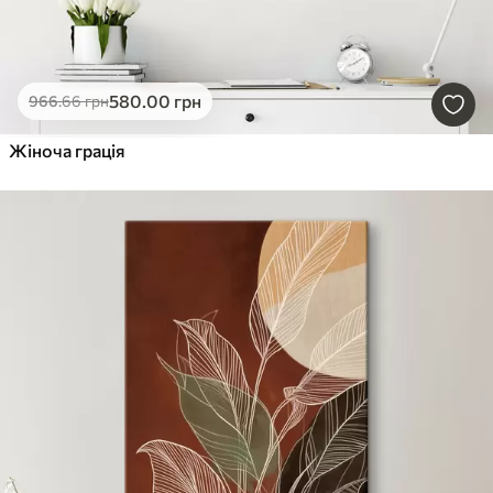
580
.00
грн
966
.66
грн
Жіноча грація