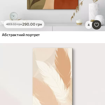
290
.00
грн
483
.33
грн
4
Абстрактний портрет