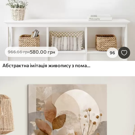
580
.00
грн
966
.66
грн
96
Абстрактна імітація живопису з помаранчевими та сірими колами, листям і гілками, сучасний стиль, ефект акварелі