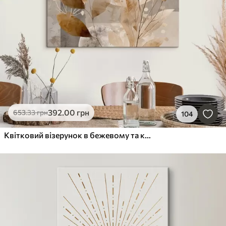
392
.00
грн
653
.33
грн
104
Квітковий візерунок в бежевому та коричневому кольорах