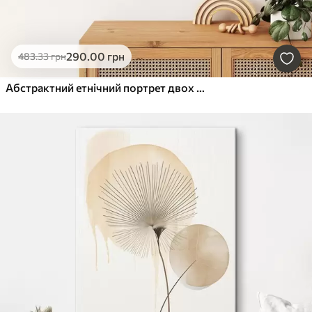
290
.00
грн
483
.33
грн
Абстрактний етнічний портрет двох жінок