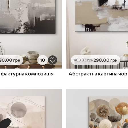
ю
Поверхня з текстурою
✓
полотна
✓
л
Екологічний матеріал
90
.00
грн
10
290
.00
грн
483
.33
грн
 фактурна композиція