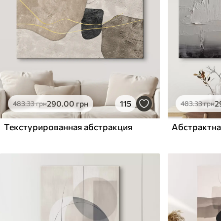
Поверхня з текстурою
Поверхня з текстуро
✗
✓
полотна
полотна
✗
✗
Екологічний матеріал
Екологічний матеріа
290
.00
грн
115
2
483
.33
грн
483
.33
грн
Текстурированная абстракция
Абстрактна