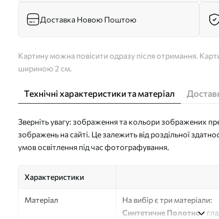
Доставка Новою Поштою
Картину можна повісити одразу після отримання. Карти
шириною 2 см.
Технічні характеристики та матеріал
Доставк
Зверніть увагу: зображення та кольори зображених пре
зображень на сайті. Це залежить від роздільної здатно
умов освітлення під час фотографування.
Характеристики
Матеріал
На вибір є три матеріали:
Синтетичне Полотно
- гл