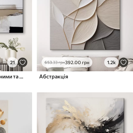
21
392
.00
грн
1.2k
653
.33
грн
Абстрактна картина чорними та бежевими фарбами на білому тлі
Абстракція