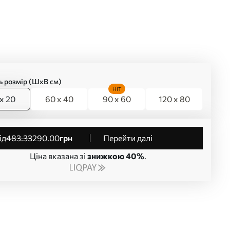
ь розмір (ШхВ см)
HIT
x 20
60 x 40
90 x 60
120 x 80
від
483
.33
290
.00
грн
Перейти далі
Ціна вказана зі
знижкою 40%
.