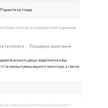
Гарантія на товар
на буде натягнута на дерев'яний підрамник
а та оплата
Поширені запитання
дметів можуть дещо відрізнятися від
сті та налаштувань вашого монітора, а також
адкий, зернистий синтетичний матеріал з