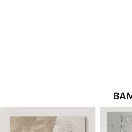
глянцевою поверхнею.
Штучний Холст
- матовий
Еко-Холст
- високоякісне
Автор
ART-HOLST
Номер артикулу
s36039
Додатково
Можна додати лакове пок
Доступні матеріали
ВА
Стандарт
Преміум
Від
290
.00
грн
Від
363
.00
грн
✓
✓
Яскраві, насичені кольори
Яскраві, насичені ко
✓
✓
Стійкість до вицвітання
Стійкість до вицвіта
✓
✓
Безпечне чорнило без запаху
Безпечне чорнило бе