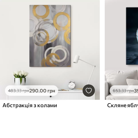
290
.00
грн
3
483
.33
грн
653
.33
грн
Абстракція з колами
Скляне ябл