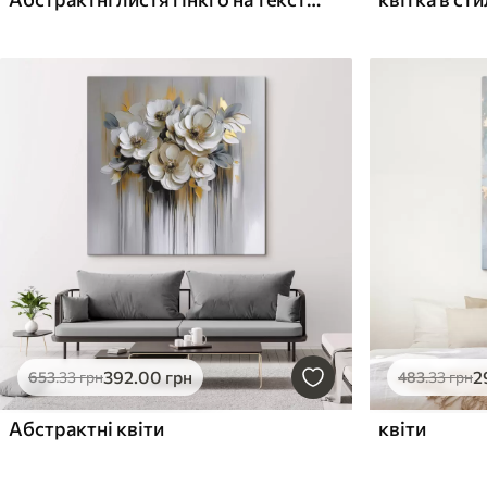
392
.00
грн
2
653
.33
грн
483
.33
грн
Абстрактні квіти
квіти