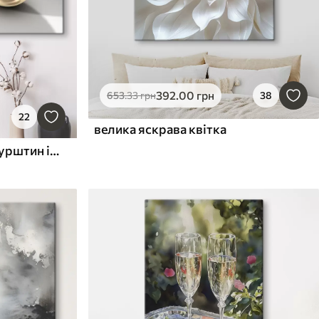
392
.00
грн
653
.33
грн
38
22
велика яскрава квітка
Натуральний матеріал бурштин і срібло