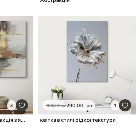
290
.00
грн
3
483
.33
грн
1
Текстурована сіра абстракція з яскравим акцентом
квітка в стилі рідкої текстури