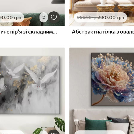
90
.00
грн
580
.00
грн
2
966
.66
грн
Яскраве павине пір'я зі складними візерунками та вражаючими синіми візерунками