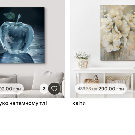
92
.00
грн
290
.00
грн
2
483
.33
грн
уко на темному тлі
квіти