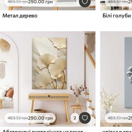
290
.00
грн
2
483
.33
грн
483
.33
грн
Метал дерево
Білі голуби
290
.00
грн
2
483
.33
грн
2
483
.33
грн
Абстрактні листя гінкго на текстурованому світлому тлі, елегантна та абстрактна композиція
квітка в сти