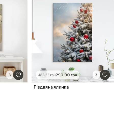
290
.00
грн
3
483
.33
грн
2
Різдвяна ялинка