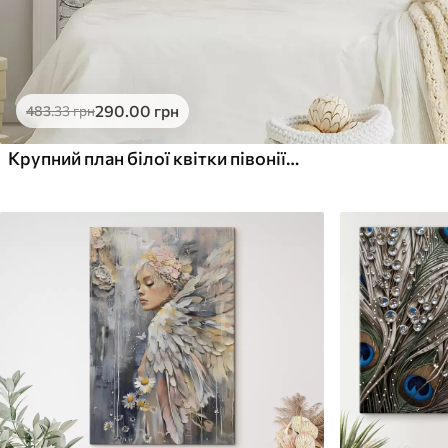
290
.00
грн
483
.33
грн
Крупний план білої квітки півонії з крапельками води на пелюстках на розмитому фоні