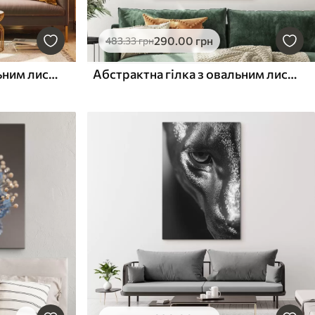
290
.00
грн
483
.33
грн
Абстрактна гілка з овальним листям у відтінках сірого та жовтого, фактурна картина
Абстрактна гілка з овальним листям у відтінках сірого та жовтого, фактурна картина