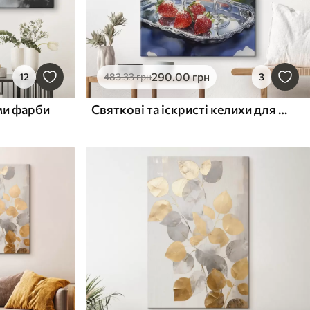
290
.00
грн
12
483
.33
грн
3
ми фарби
Святкові та іскристі келихи для шампанського з полуницею на підносі