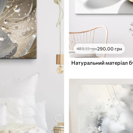
290
.00
грн
483
.33
грн