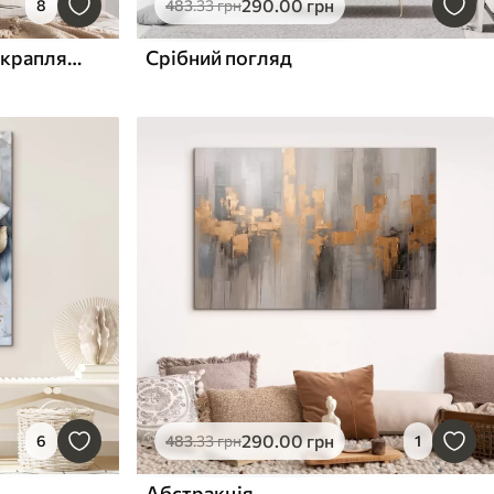
290
.00
грн
8
483
.33
грн
Перламутровий квітка з краплями роси, персиково-блакитними пелюстками
Срібний погляд
290
.00
грн
6
483
.33
грн
1
Абстракція