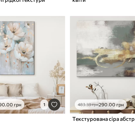
90
.00
грн
290
.00
грн
1
483
.33
грн