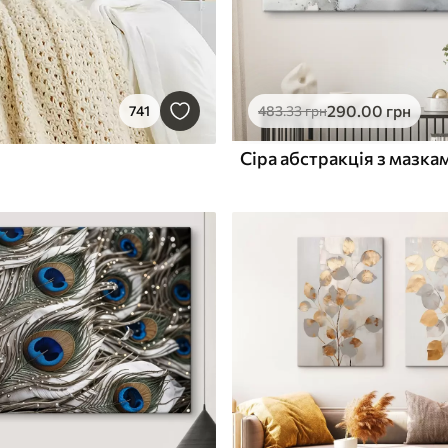
290
.00
грн
741
483
.33
грн
Сіра абстракція з мазка