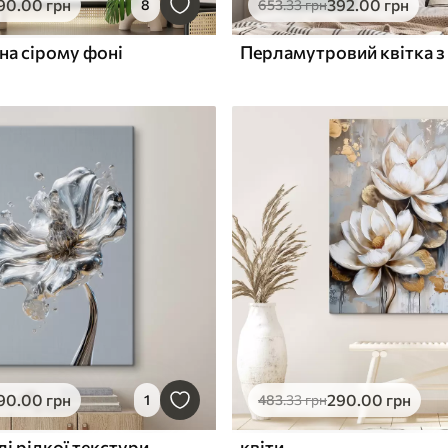
90
.00
грн
392
.00
грн
8
653
.33
грн
 на сірому фоні
90
.00
грн
290
.00
грн
1
483
.33
грн
лі рідкої текстури
квіти