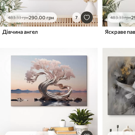
290
.00
грн
2
483
.33
грн
7
483
.33
грн
Дівчина ангел