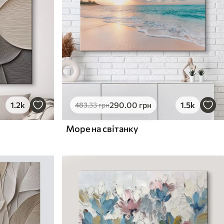
1.2k
290
.00
грн
1.5k
483
.33
грн
Море на світанку