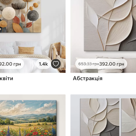
ю
Поверхня з текстурою
✓
полотна
✓
л
Екологічний матеріал
92
.00
грн
1.4k
392
.00
грн
653
.33
грн
квіти
Абстракція