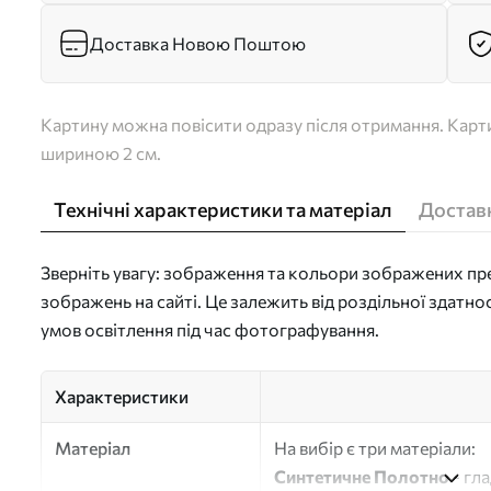
Доставка Новою Поштою
Картину можна повісити одразу після отримання. Карти
шириною 2 см.
Технічні характеристики та матеріал
Доставк
Зверніть увагу: зображення та кольори зображених пре
зображень на сайті. Це залежить від роздільної здатно
умов освітлення під час фотографування.
Характеристики
Матеріал
На вибір є три матеріали:
Синтетичне Полотно
- гл