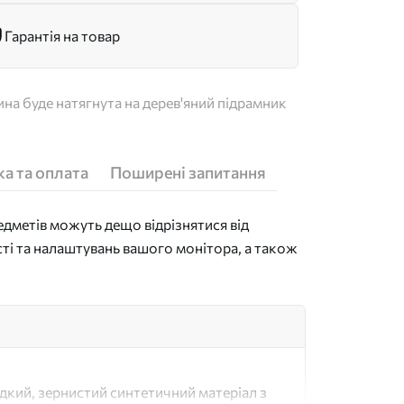
Гарантія на товар
на буде натягнута на дерев'яний підрамник
а та оплата
Поширені запитання
дметів можуть дещо відрізнятися від
сті та налаштувань вашого монітора, а також
адкий, зернистий синтетичний матеріал з