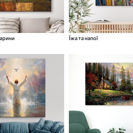
варини
Їжа та напої