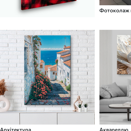
Фотоколаж н
Архітектура
Аквареллю