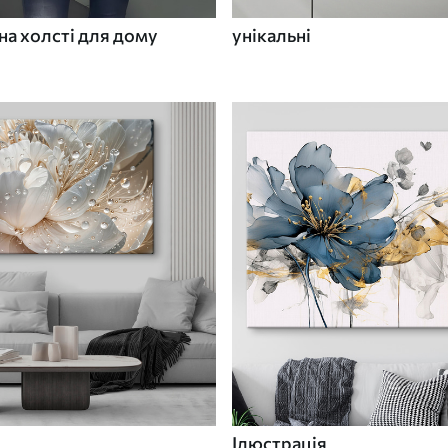
а холсті для дому
унікальні
Ілюстрація