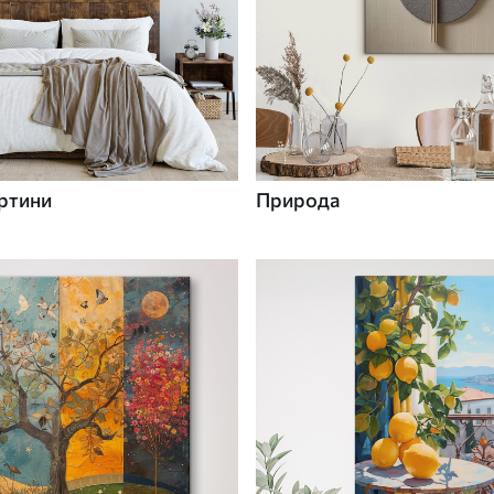
ртини
Природа