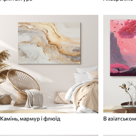
Камінь, мармур і флюїд
В азіатськом