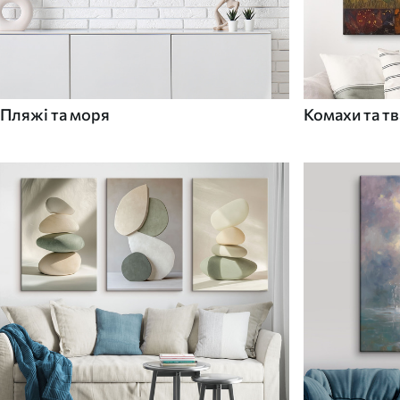
Пляжі та моря
Комахи та т