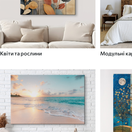
Квіти та рослини
Модульні ка