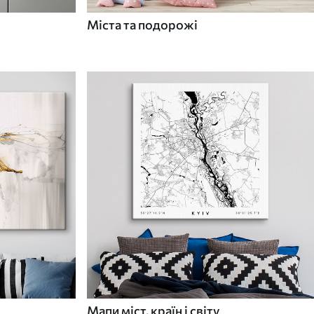
Міста та подорожі
Мапи міст, країн і світу