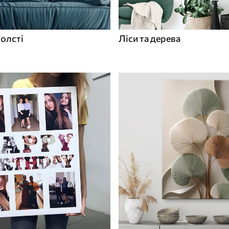
холсті
Ліси та дерева