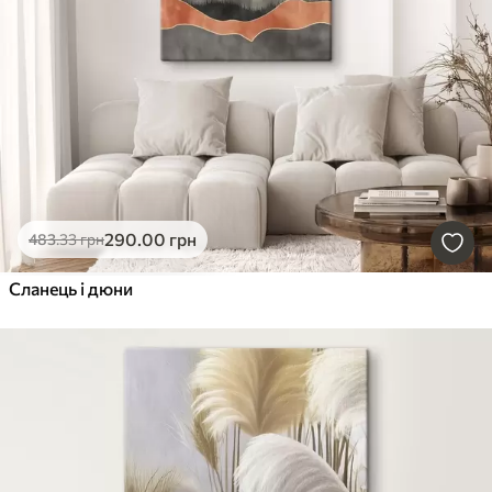
290
.00
грн
483
.33
грн
Сланець і дюни