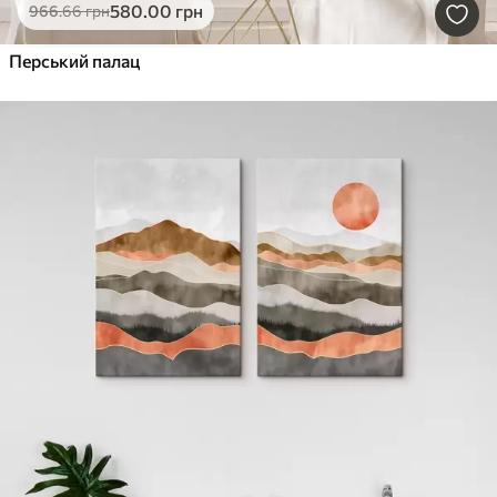
580
.00
грн
966
.66
грн
Перський палац