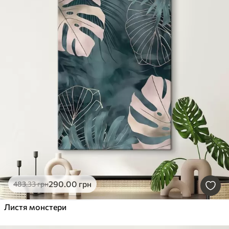
290
.00
грн
483
.33
грн
Листя монстери