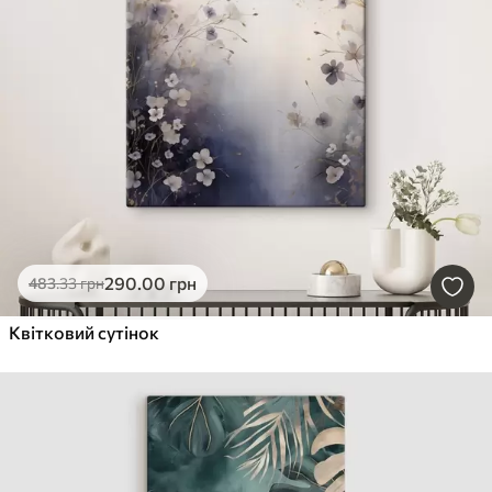
290
.00
грн
483
.33
грн
Квітковий сутінок