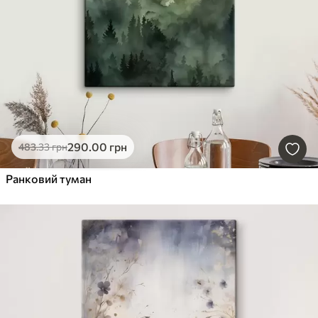
290
.00
грн
483
.33
грн
Ранковий туман