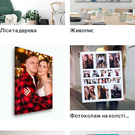
Ліси та дерева
Живопис
Фотоколаж на холсті
для дому