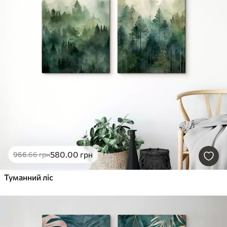
580
.00
грн
966
.66
грн
Туманний ліс