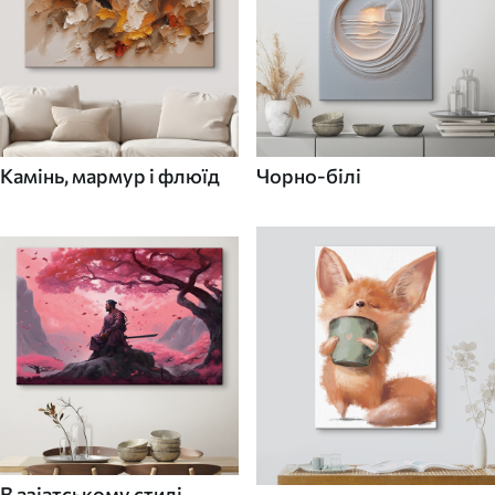
Камінь, мармур і флюїд
Чорно-білі
В азіатському стилі