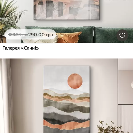
290
.00
грн
483
.33
грн
Галерея «Санні»