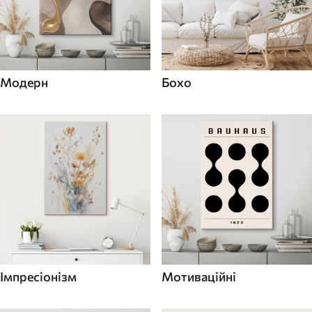
Модерн
Бохо
Імпресіонізм
Мотиваційні