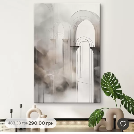
290
.00
грн
483
.33
грн