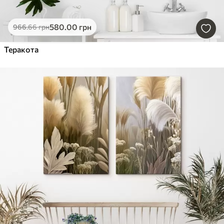
580
.00
грн
966
.66
грн
Теракота