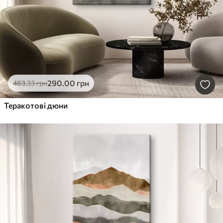
290
.00
грн
483
.33
грн
Теракотові дюни