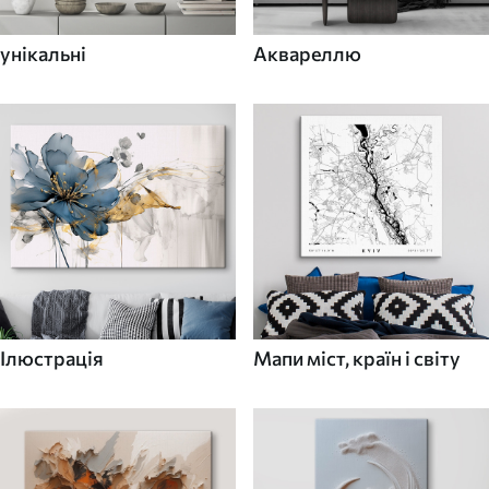
унікальні
Аквареллю
Ілюстрація
Мапи міст, країн і світу