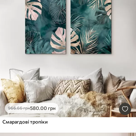
580
.00
грн
966
.66
грн
Смарагдові тропіки