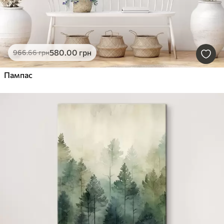
580
.00
грн
966
.66
грн
Пампас