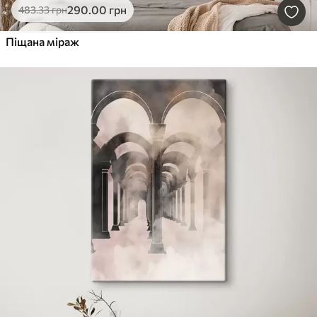
290
.00
грн
483
.33
грн
Піщана міраж