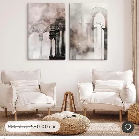
580
.00
грн
966
.66
грн