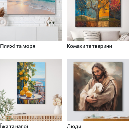
Пляжі та моря
Комахи та тварини
Їжа та напої
Люди