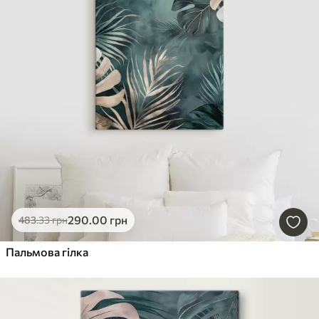
290
.00
грн
483
.33
грн
Пальмова гілка