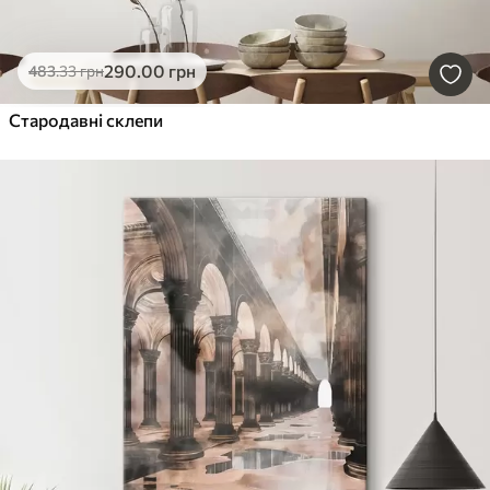
290
.00
грн
483
.33
грн
Стародавні склепи