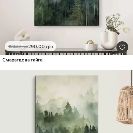
290
.00
грн
483
.33
грн
Смарагдова тайга