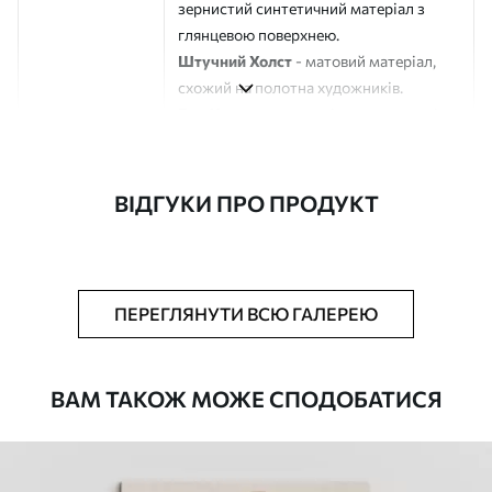
зернистий синтетичний матеріал з
глянцевою поверхнею.
Штучний Холст
- матовий матеріал,
схожий на полотна художників.
Еко-Холст
- високоякісне полотно зі
100% бавовни.
Автор
ART-HOLST
ВІДГУКИ ПРО ПРОДУКТ
Номер артикулу
m00542
Додатково
Можна додати лакове покриття.
ПЕРЕГЛЯНУТИ ВСЮ ГАЛЕРЕЮ
Доступні матеріали
ВАМ ТАКОЖ МОЖЕ СПОДОБАТИСЯ
Стандарт
Від
0
.00
грн
✓
Яскраві, насичені кольори