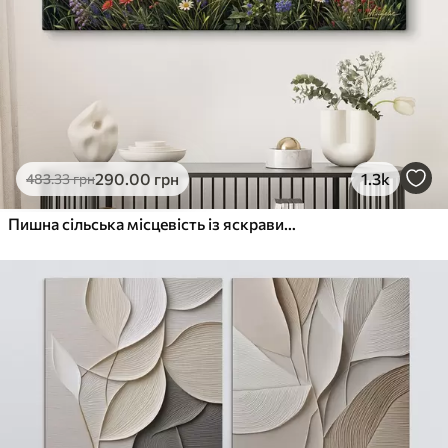
290
.00
грн
1.3k
483
.33
грн
Пишна сільська місцевість із яскравим лугом диких квітів, наповненим різнокольоровими квітами під хмарним небом