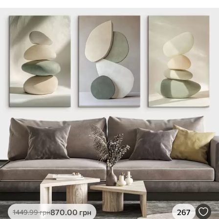
870
.00
грн
267
1449
.99
грн