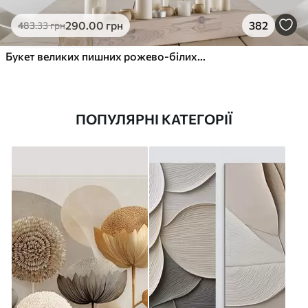
290
.00
грн
382
483
.33
грн
Букет великих пишних рожево-білих квітів півонії із зеленим листям на м’якому розмитому фоні
ПОПУЛЯРНІ КАТЕГОРІЇ