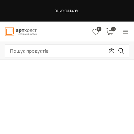
ЗНИЖКИ 40%
0
0