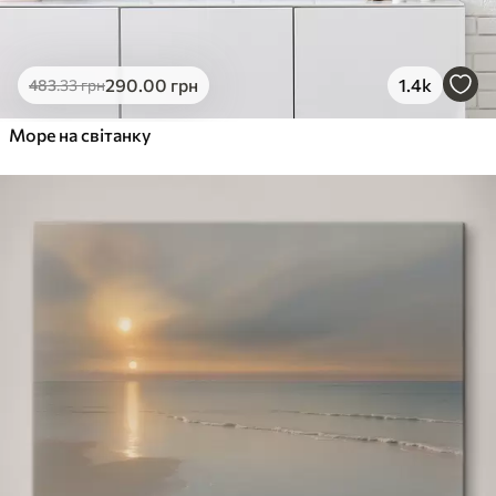
290
.00
грн
1.4k
483
.33
грн
Море на світанку