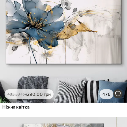
290
.00
грн
476
483
.33
грн
Ніжна квітка