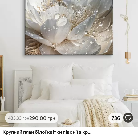
290
.00
грн
736
483
.33
грн
Крупний план білої квітки півонії з крапельками води на пелюстках на розмитому фоні