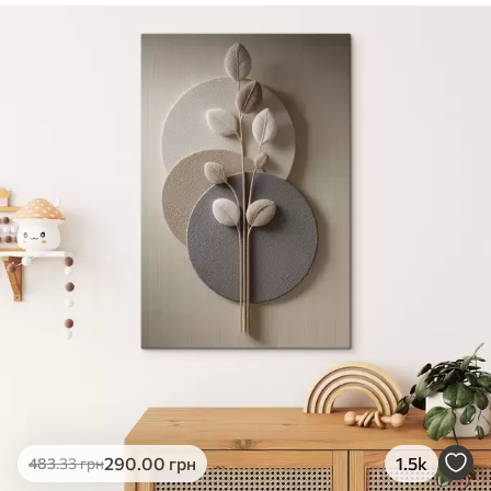
✓
Безпечне чорнило без запаху
✓
Поверхня з текстурою полотна
✓
Екологічний матеріал
290
.00
грн
1.5k
483
.33
грн