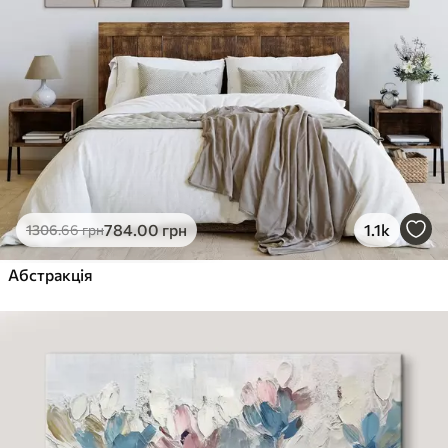
784
.00
грн
1.1k
1306
.66
грн
Абстракція