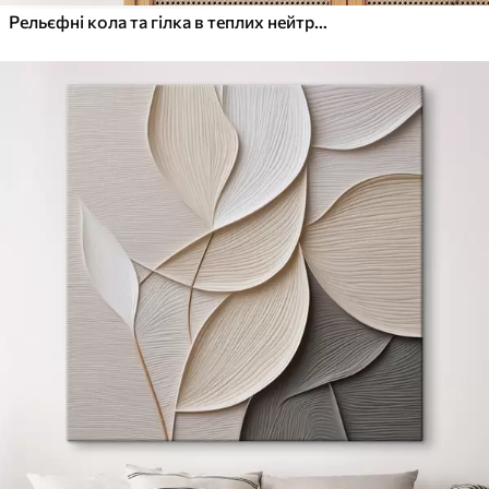
Рельєфні кола та гілка в теплих нейтральних тонах