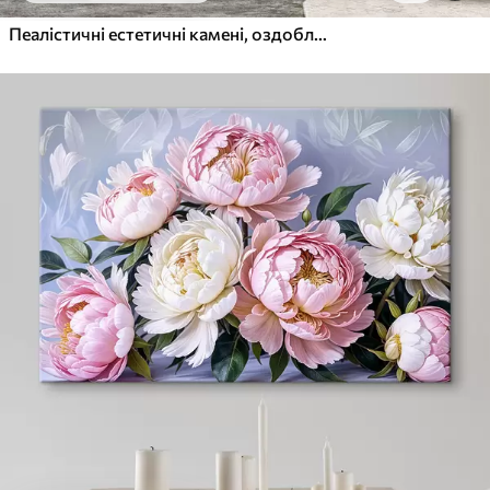
Пеалістичні естетичні камені, оздоблення будинку, природне освітлення