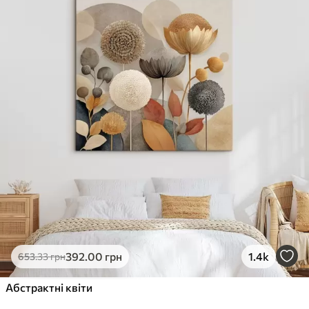
✓
Стійкість до вицвітання
✓
Безпечне чорнило без запаху
✗
Поверхня з текстурою полотна
✗
Екологічний матеріал
Преміум
Від
0
.00
грн
✓
Яскраві, насичені кольори
✓
Стійкість до вицвітання
✓
Безпечне чорнило без запаху
✓
Поверхня з текстурою полотна
✗
Екологічний матеріал
Еко-Преміум
392
.00
грн
1.4k
653
.33
грн
Від
0
.00
грн
✓
Абстрактні квіти
Яскраві, насичені кольори
✓
Стійкість до вицвітання