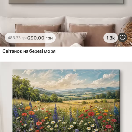
290
.00
грн
1.3k
483
.33
грн
Світанок на березі моря