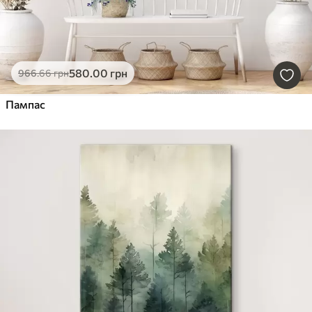
580
.00
грн
966
.66
грн
Пампас