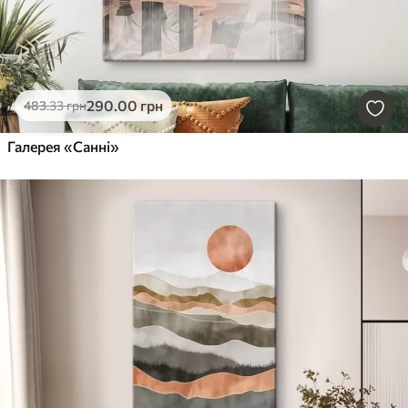
290
.00
грн
483
.33
грн
Галерея «Санні»