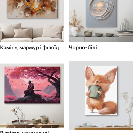
Камінь, мармур і флюїд
Чорно-білі
В азіатському стилі