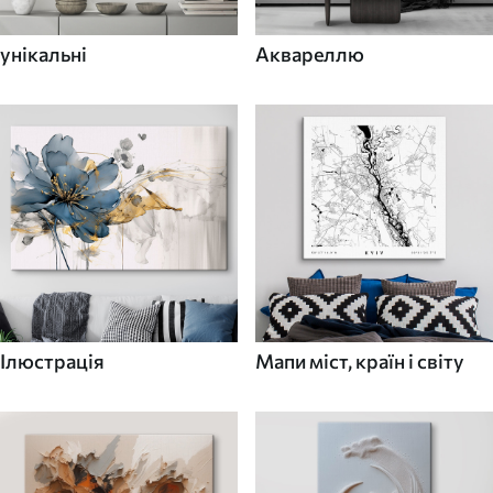
унікальні
Аквареллю
Ілюстрація
Мапи міст, країн і світу