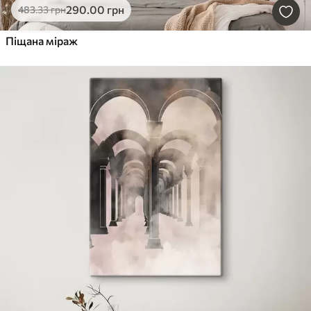
290
.00
грн
483
.33
грн
Піщана міраж