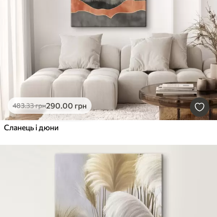
290
.00
грн
483
.33
грн
Сланець і дюни