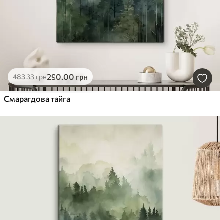
290
.00
грн
483
.33
грн
Смарагдова тайга