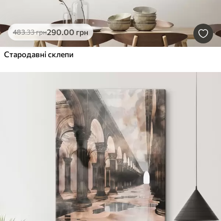
290
.00
грн
483
.33
грн
Стародавні склепи