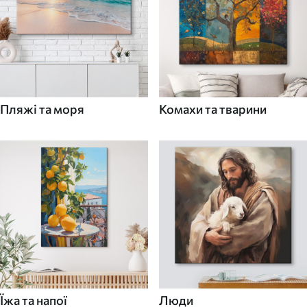
Пляжі та моря
Комахи та тварини
Їжа та напої
Люди