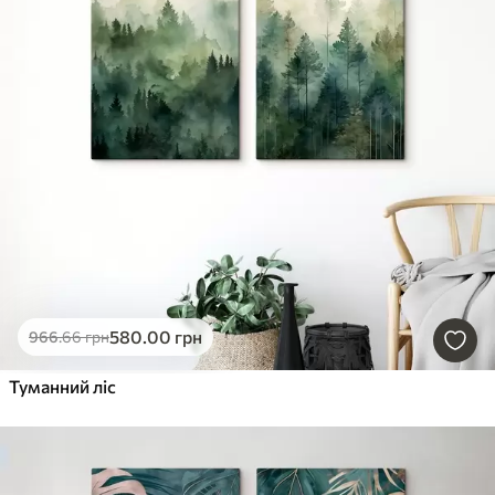
580
.00
грн
966
.66
грн
Туманний ліс