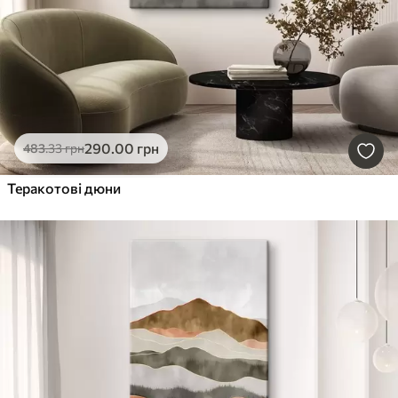
290
.00
грн
483
.33
грн
Теракотові дюни