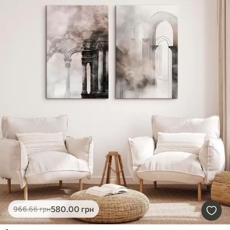
580
.00
грн
966
.66
грн