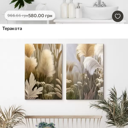
580
.00
грн
966
.66
грн
Теракота