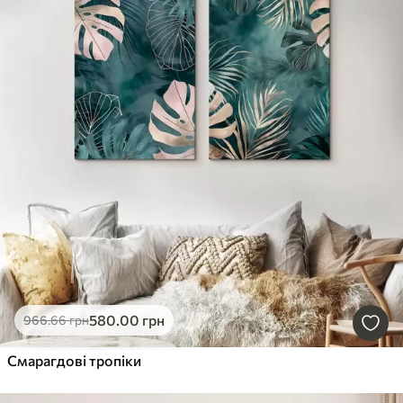
580
.00
грн
966
.66
грн
Смарагдові тропіки