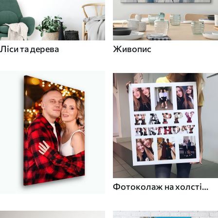
Ліси та дерева
Живопис
Фотоколаж на холсті
для дому