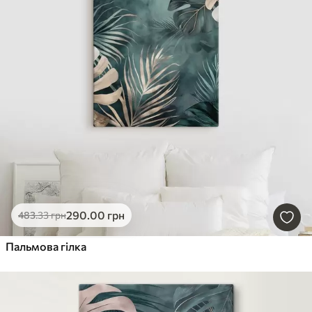
290
.00
грн
483
.33
грн
Пальмова гілка