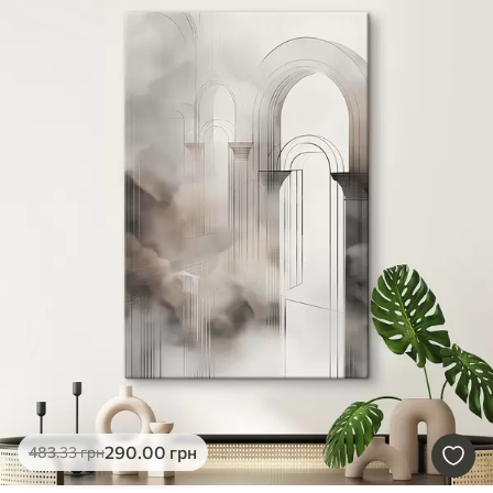
290
.00
грн
483
.33
грн