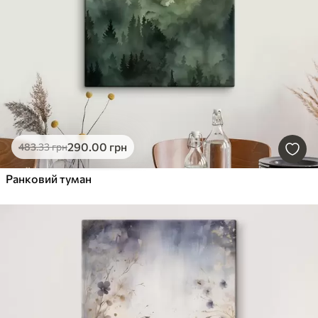
290
.00
грн
483
.33
грн
Ранковий туман