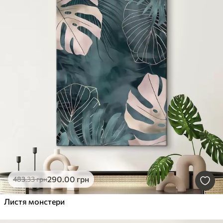
290
.00
грн
483
.33
грн
Листя монстери