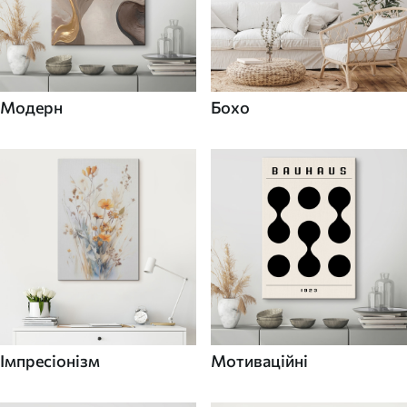
Модерн
Бохо
Імпресіонізм
Мотиваційні