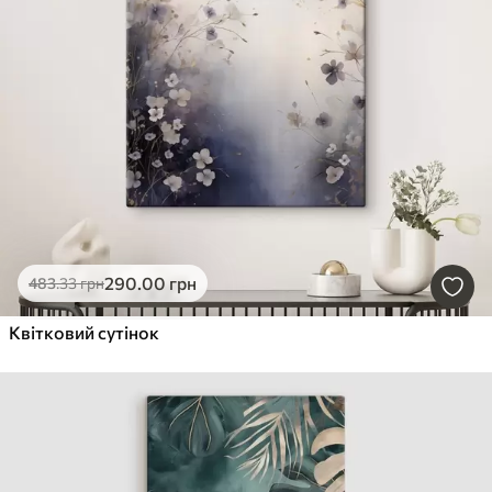
290
.00
грн
483
.33
грн
Квітковий сутінок