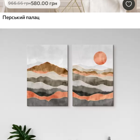
580
.00
грн
966
.66
грн
Перський палац