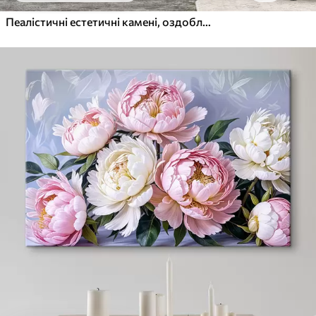
Пеалістичні естетичні камені, оздоблення будинку, природне освітлення