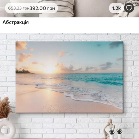
392
.00
грн
1.2k
653
.33
грн
Абстракція