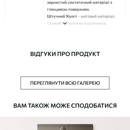
зернистий синтетичний матеріал з
глянцевою поверхнею.
Штучний Холст
- матовий матеріал,
схожий на полотна художників.
Еко-Холст
- високоякісне полотно зі
100% бавовни.
Автор
ART-HOLST
ВІДГУКИ ПРО ПРОДУКТ
Номер артикулу
s44704
Додатково
Можна додати лакове покриття.
ПЕРЕГЛЯНУТИ ВСЮ ГАЛЕРЕЮ
Доступні матеріали
ВАМ ТАКОЖ МОЖЕ СПОДОБАТИСЯ
Стандарт
Від
392
.00
грн
✓
Яскраві, насичені кольори