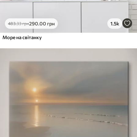
290
.00
грн
1.5k
483
.33
грн
Море на світанку