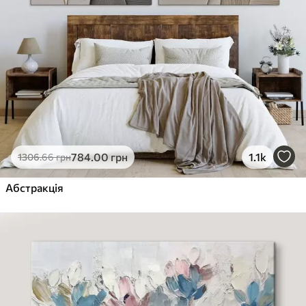
784
.00
грн
1.1k
1306
.66
грн
Абстракція