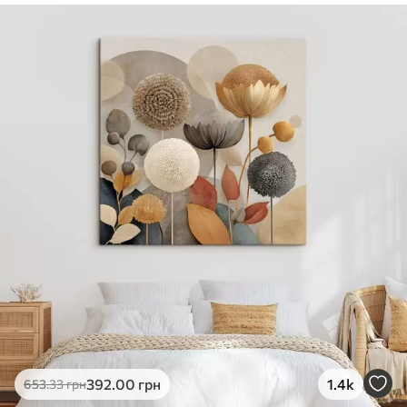
✓
Безпечне чорнило без запаху
✓
Поверхня з текстурою полотна
✓
Екологічний матеріал
392
.00
грн
1.4k
653
.33
грн