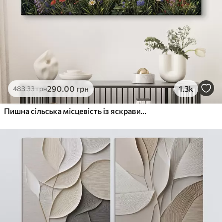
290
.00
грн
1.3k
483
.33
грн
Пишна сільська місцевість із яскравим лугом диких квітів, наповненим різнокольоровими квітами під хмарним небом