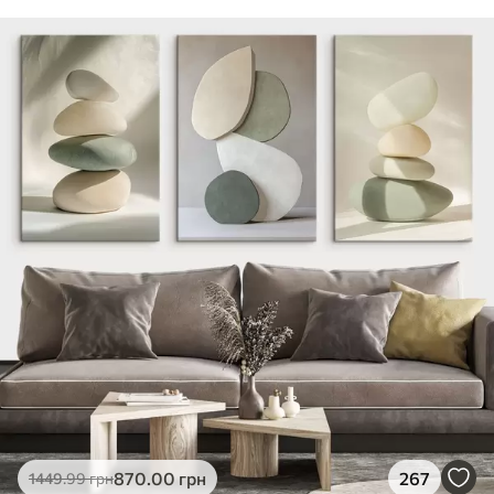
870
.00
грн
267
1449
.99
грн