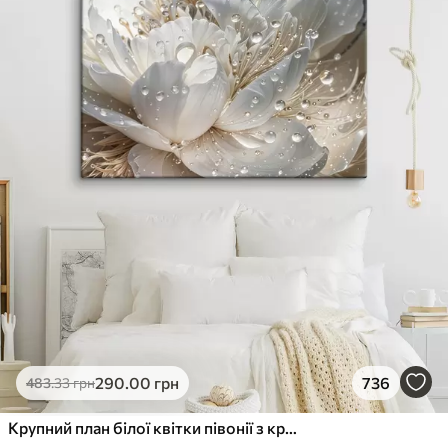
290
.00
грн
736
483
.33
грн
Крупний план білої квітки півонії з крапельками води на пелюстках на розмитому фоні