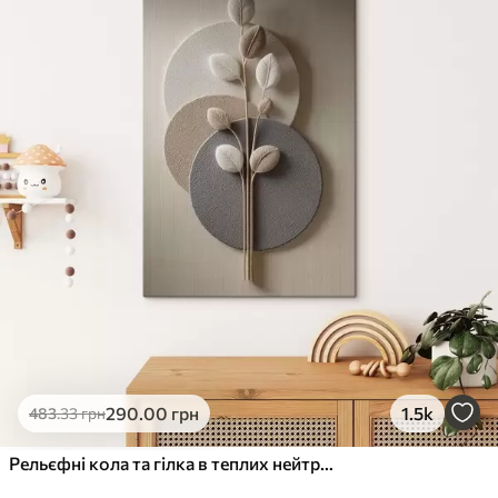
✓
Стійкість до вицвітання
✓
Безпечне чорнило без запаху
✗
Поверхня з текстурою полотна
✗
Екологічний матеріал
Преміум
Від
490
.00
грн
✓
Яскраві, насичені кольори
✓
Стійкість до вицвітання
✓
Безпечне чорнило без запаху
✓
Поверхня з текстурою полотна
✗
Екологічний матеріал
Еко-Преміум
290
.00
грн
1.5k
483
.33
грн
Від
615
.00
грн
✓
Яскраві, насичені кольори
Рельєфні кола та гілка в теплих нейтральних тонах
✓
Стійкість до вицвітання