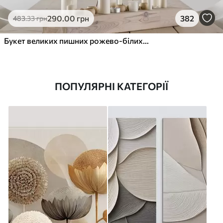
290
.00
грн
382
483
.33
грн
Букет великих пишних рожево-білих квітів півонії із зеленим листям на м’якому розмитому фоні
ПОПУЛЯРНІ КАТЕГОРІЇ