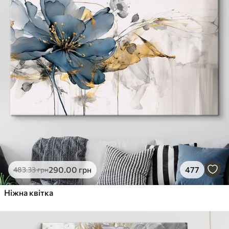
290
.00
грн
477
483
.33
грн
Ніжна квітка