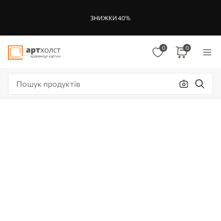
ЗНИЖКИ 40%
0
0