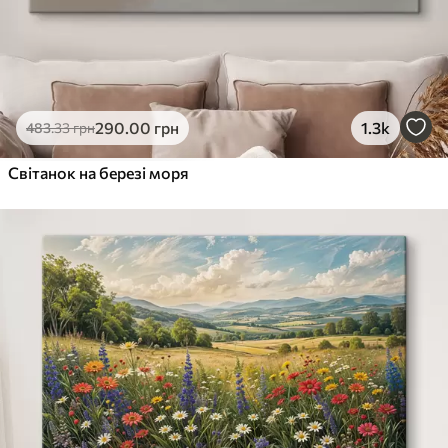
290
.00
грн
1.3k
483
.33
грн
Світанок на березі моря