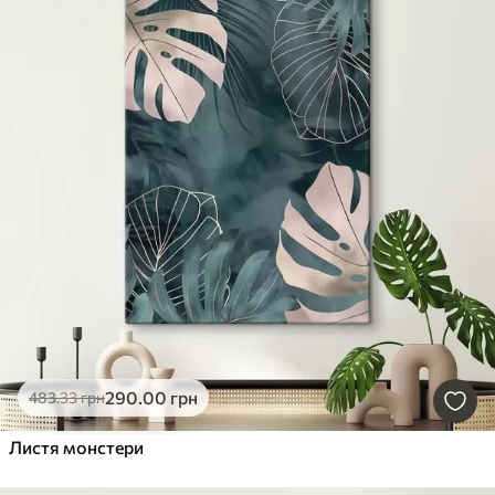
290
.00
грн
483
.33
грн
Листя монстери