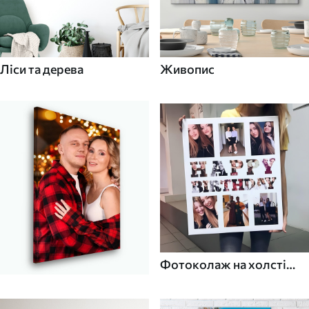
Ліси та дерева
Живопис
Фотоколаж на холсті
для дому