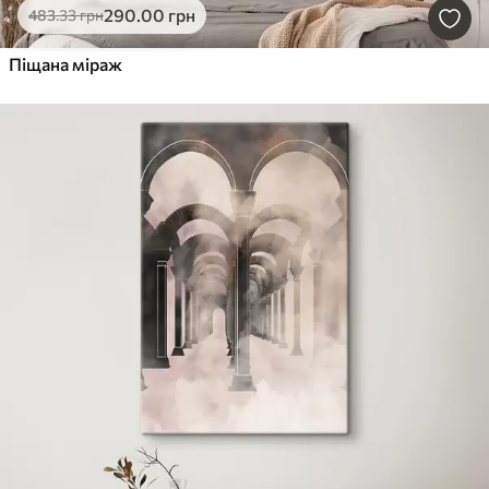
290
.00
грн
483
.33
грн
Піщана міраж