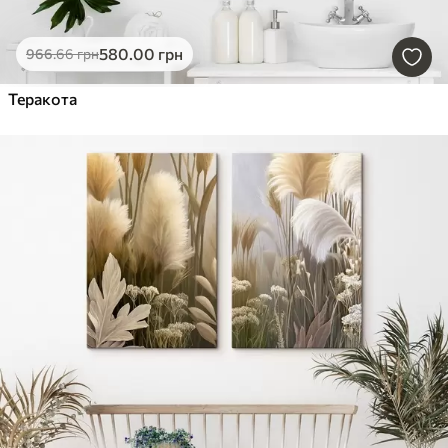
580
.00
грн
966
.66
грн
Теракота