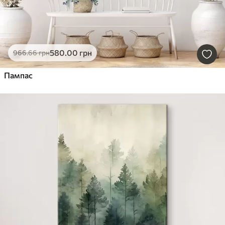
580
.00
грн
966
.66
грн
Пампас