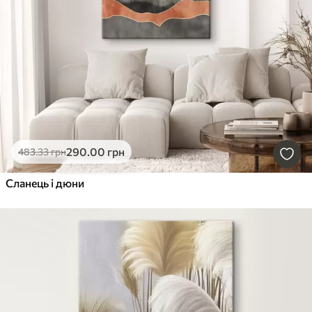
290
.00
грн
483
.33
грн
Сланець і дюни