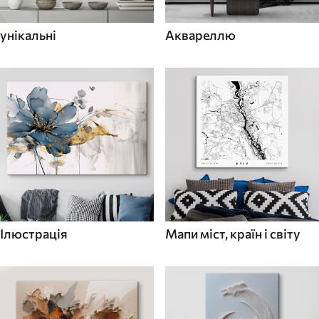
унікальні
Аквареллю
Ілюстрація
Мапи міст, країн і світу