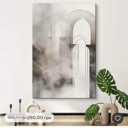
290
.00
грн
483
.33
грн