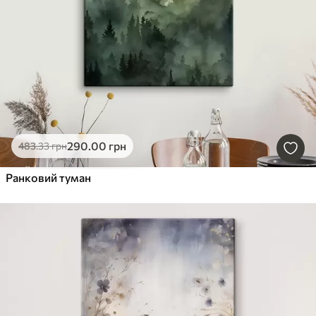
290
.00
грн
483
.33
грн
Ранковий туман