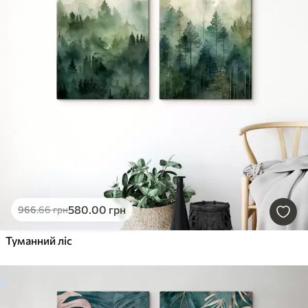
580
.00
грн
966
.66
грн
Туманний ліс