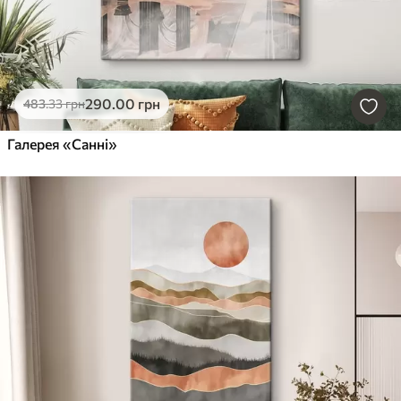
290
.00
грн
483
.33
грн
Галерея «Санні»