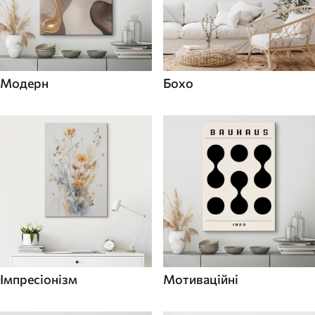
Модерн
Бохо
Імпресіонізм
Мотиваційні