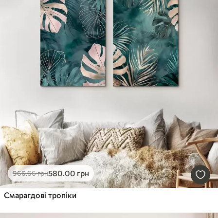
580
.00
грн
966
.66
грн
Смарагдові тропіки