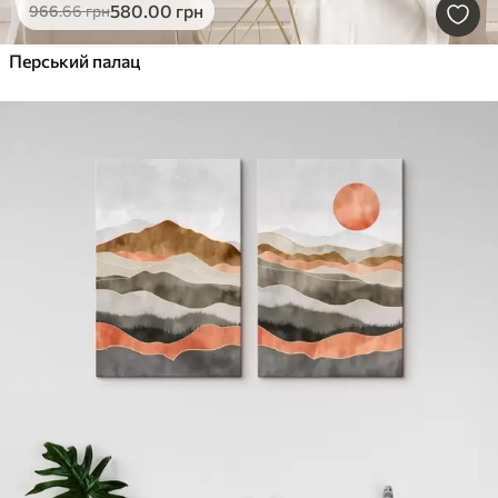
580
.00
грн
966
.66
грн
Перський палац