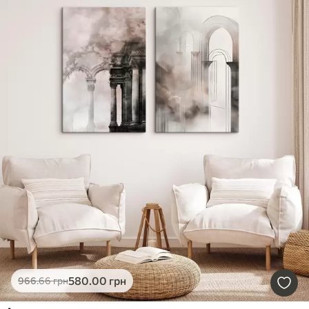
580
.00
грн
966
.66
грн