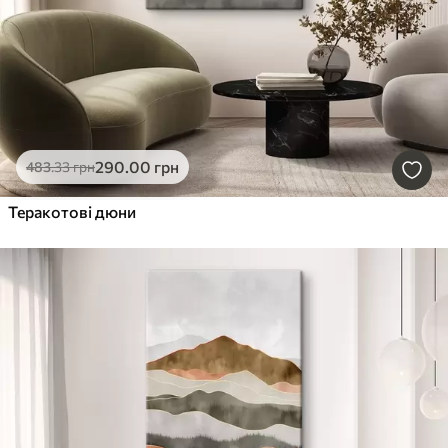
290
.00
грн
483
.33
грн
Теракотові дюни