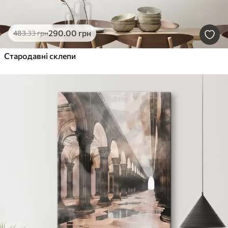
290
.00
грн
483
.33
грн
Стародавні склепи