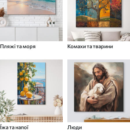
Пляжі та моря
Комахи та тварини
Їжа та напої
Люди