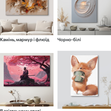
Камінь, мармур і флюїд
Чорно-білі
В азіатському стилі