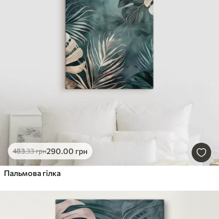
290
.00
грн
483
.33
грн
Пальмова гілка