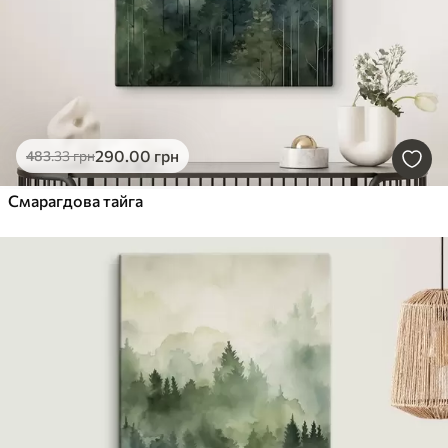
290
.00
грн
483
.33
грн
Смарагдова тайга