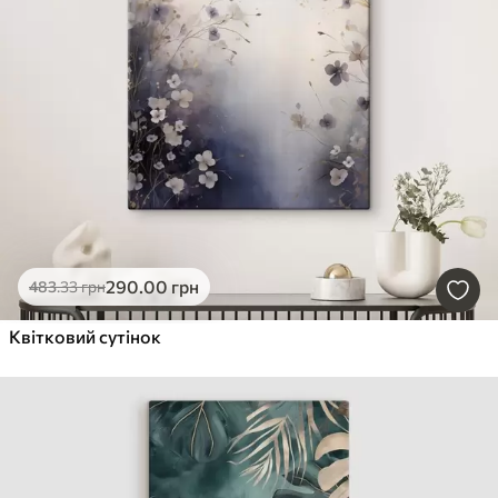
290
.00
грн
483
.33
грн
Квітковий сутінок