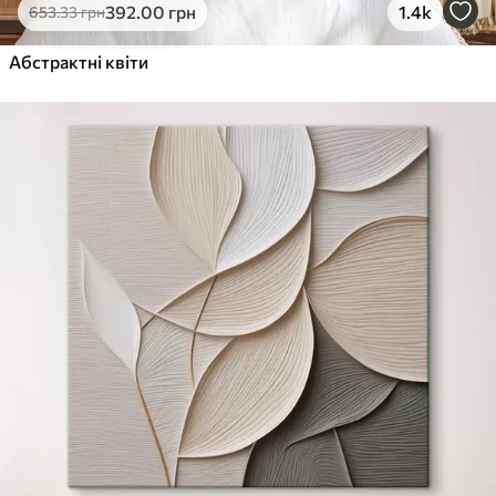
392
.00
грн
1.4k
653
.33
грн
Абстрактні квіти