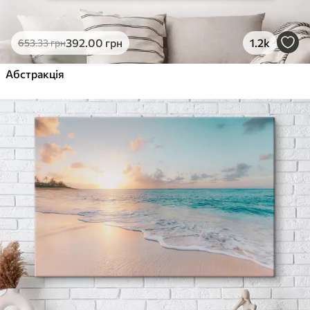
392
.00
грн
1.2k
653
.33
грн
Абстракція