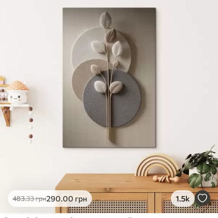
✓
Яскраві, насичені кольори
✓
Стійкість до вицвітання
✓
Безпечне чорнило без запаху
✗
Поверхня з текстурою полотна
✗
Екологічний матеріал
Преміум
Від
363
.00
грн
✓
Яскраві, насичені кольори
✓
Стійкість до вицвітання
✓
Безпечне чорнило без запаху
✓
Поверхня з текстурою полотна
✗
Екологічний матеріал
Еко-Преміум
290
.00
грн
1.5k
483
.33
грн
Від
455
.00
грн