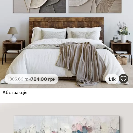
784
.00
грн
1.1k
1306
.66
грн
Абстракція