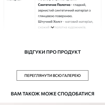
Синтетичне Полотно
- гладкий,
зернистий синтетичний матеріал з
глянцевою поверхнею.
Штучний Холст
- матовий матеріал,
схожий на полотна художників.
Еко-Холст
- високоякісне полотно зі
100% бавовни.
Автор
ART-HOLST
ВІДГУКИ ПРО ПРОДУКТ
Номер артикулу
s44077
Додатково
Можна додати лакове покриття.
ПЕРЕГЛЯНУТИ ВСЮ ГАЛЕРЕЮ
Доступні матеріали
ВАМ ТАКОЖ МОЖЕ СПОДОБАТИСЯ
Стандарт
Від
290
.00
грн