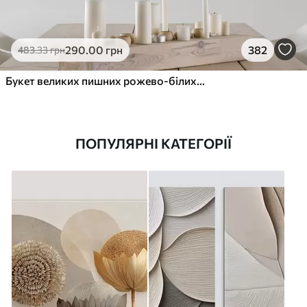
290
.00
грн
382
483
.33
грн
Букет великих пишних рожево-білих квітів півонії із зеленим листям на м’якому розмитому фоні
ПОПУЛЯРНІ КАТЕГОРІЇ