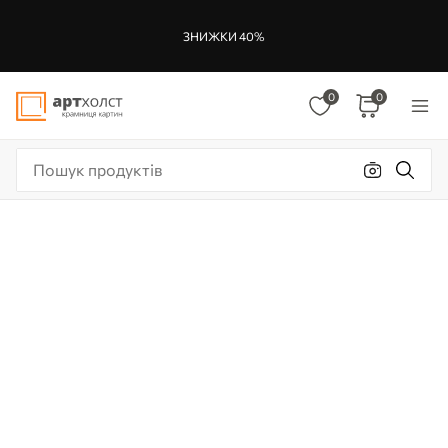
ЗНИЖКИ 40%
0
0