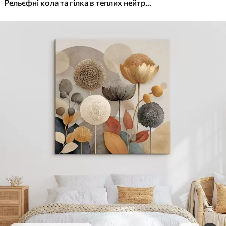
✓
Яскраві, насичені кольори
Рельєфні кола та гілка в теплих нейтральних тонах
✓
Стійкість до вицвітання
✓
Безпечне чорнило без запаху
✓
Поверхня з текстурою полотна
✓
Екологічний матеріал