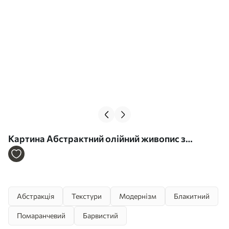
Картина Абстрактний олійний живопис з
жовтими та синіми кольорами Арт. s44077
Абстракція
Текстури
Модернізм
Блакитний
Помаранчевий
Барвистий