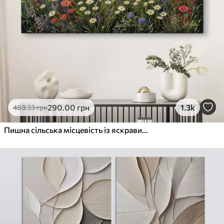
290
.00
грн
1.3k
483
.33
грн
Пишна сільська місцевість із яскравим лугом диких квітів, наповненим різнокольоровими квітами під хмарним небом