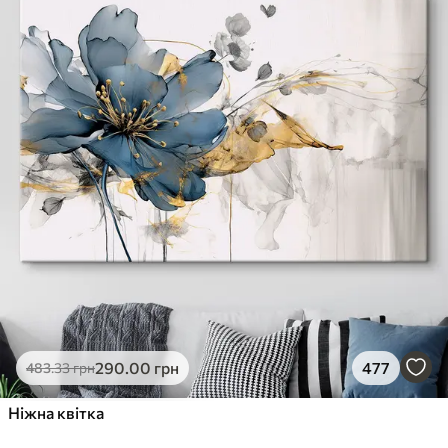
290
.00
грн
477
483
.33
грн
Ніжна квітка