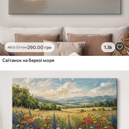
290
.00
грн
1.3k
483
.33
грн
Світанок на березі моря