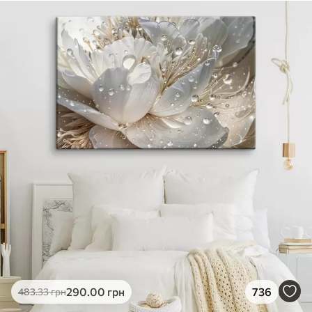
290
.00
грн
736
483
.33
грн