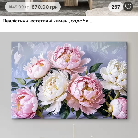
870
.00
грн
267
1449
.99
грн
Пеалістичні естетичні камені, оздоблення будинку, природне освітлення