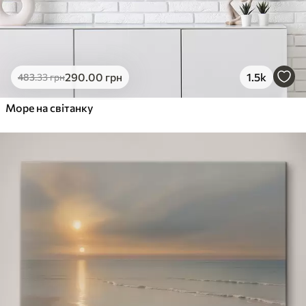
290
.00
грн
1.5k
483
.33
грн
Море на світанку