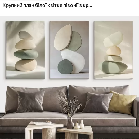
Крупний план білої квітки півонії з крапельками води на пелюстках на розмитому фоні