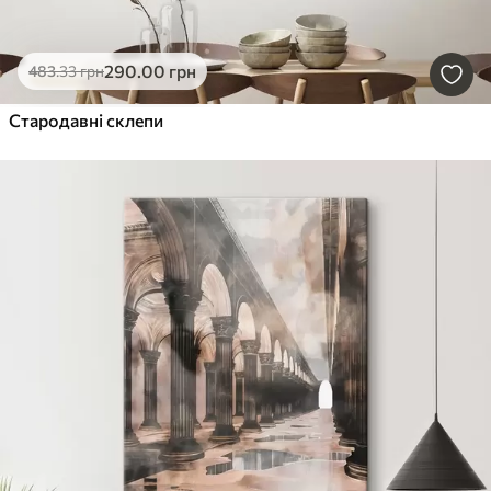
290
.00
грн
483
.33
грн
Стародавні склепи