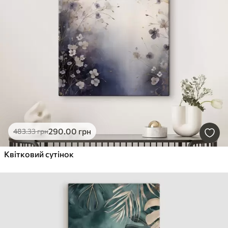
290
.00
грн
483
.33
грн
Квітковий сутінок