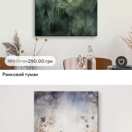
290
.00
грн
483
.33
грн
Ранковий туман