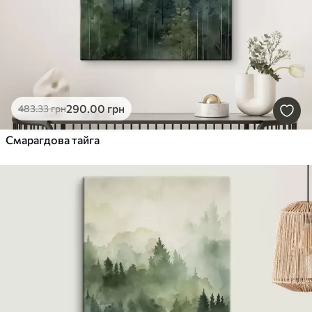
290
.00
грн
483
.33
грн
Смарагдова тайга