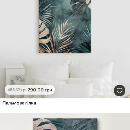
290
.00
грн
483
.33
грн
Пальмова гілка