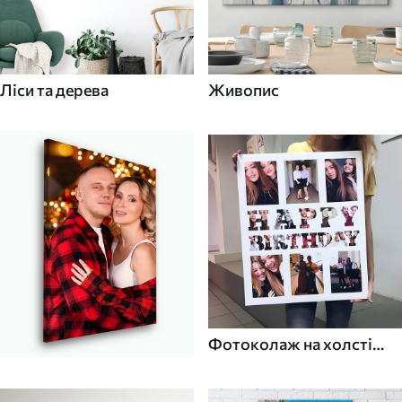
Ліси та дерева
Живопис
Фотоколаж на холсті
для дому