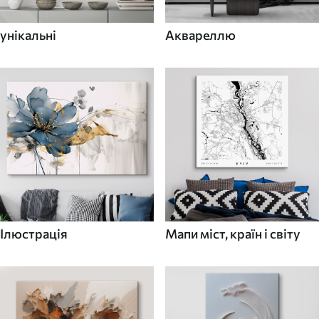
унікальні
Аквареллю
Ілюстрація
Мапи міст, країн і світу