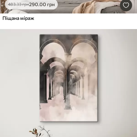
290
.00
грн
483
.33
грн
Піщана міраж