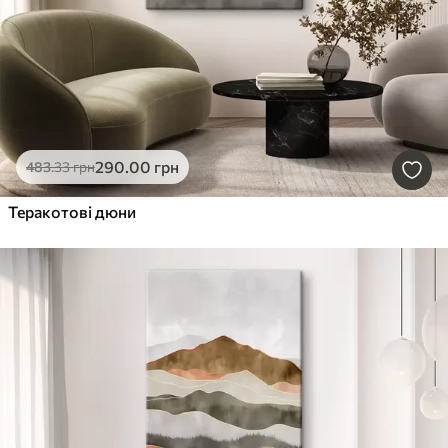
290
.00
грн
483
.33
грн
Теракотові дюни