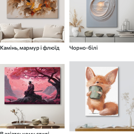
Камінь, мармур і флюїд
Чорно-білі
В азіатському стилі