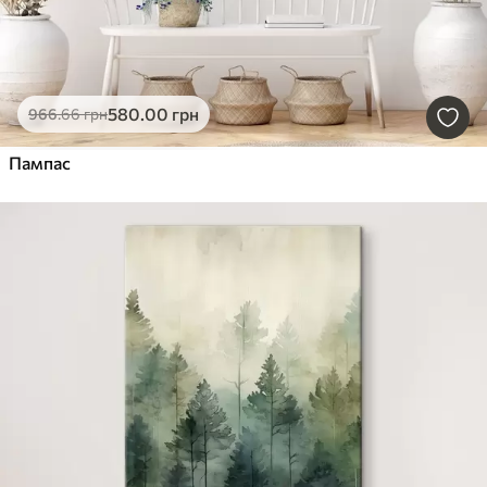
580
.00
грн
966
.66
грн
Пампас