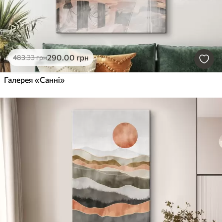
290
.00
грн
483
.33
грн
Галерея «Санні»