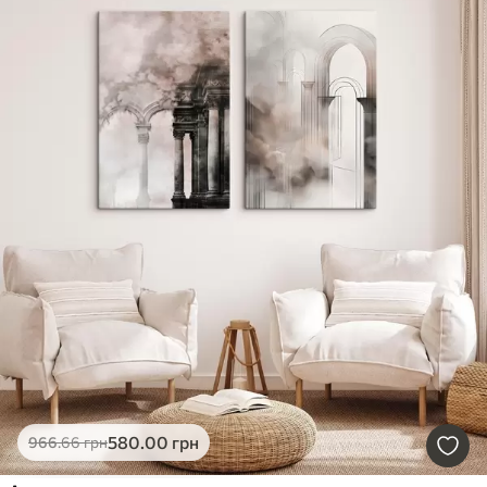
580
.00
грн
966
.66
грн