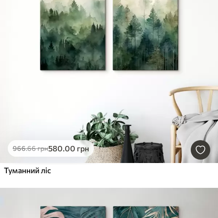
580
.00
грн
966
.66
грн
Туманний ліс