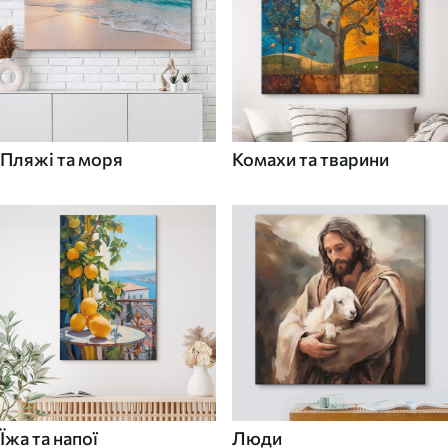
Пляжі та моря
Комахи та тварини
Їжа та напої
Люди