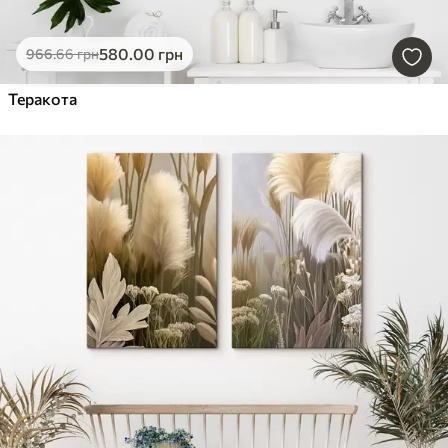
580
.00
грн
966
.66
грн
Теракота