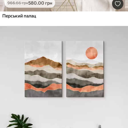
580
.00
грн
966
.66
грн
Перський палац