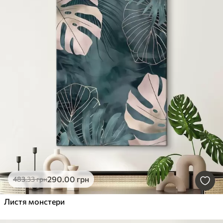
290
.00
грн
483
.33
грн
Листя монстери