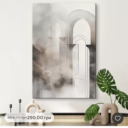
290
.00
грн
483
.33
грн