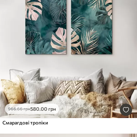
580
.00
грн
966
.66
грн
Смарагдові тропіки