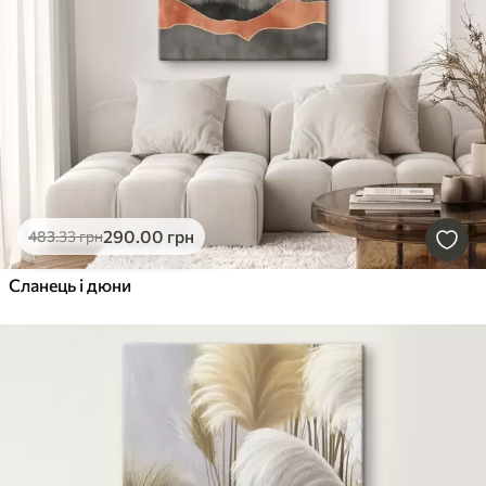
290
.00
грн
483
.33
грн
Сланець і дюни