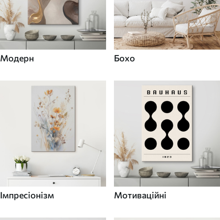
Модерн
Бохо
Імпресіонізм
Мотиваційні