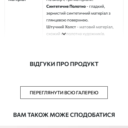
Синтетичне Полотно
- гладкий,
зернистий синтетичний матеріал з
глянцевою поверхнею.
Штучний Холст
- матовий матеріал,
схожий на полотна художників.
Еко-Холст
- високоякісне полотно зі
100% бавовни.
Автор
ART-HOLST
ВІДГУКИ ПРО ПРОДУКТ
Номер артикулу
s42441
Додатково
Можна додати лакове покриття.
ПЕРЕГЛЯНУТИ ВСЮ ГАЛЕРЕЮ
Доступні матеріали
ВАМ ТАКОЖ МОЖЕ СПОДОБАТИСЯ
Стандарт
Від
290
.00
грн