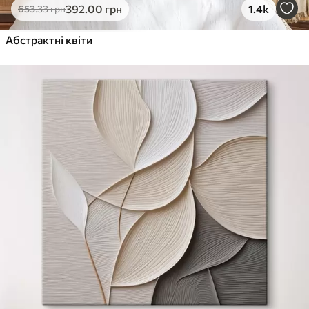
392
.00
грн
1.4k
653
.33
грн
Абстрактні квіти