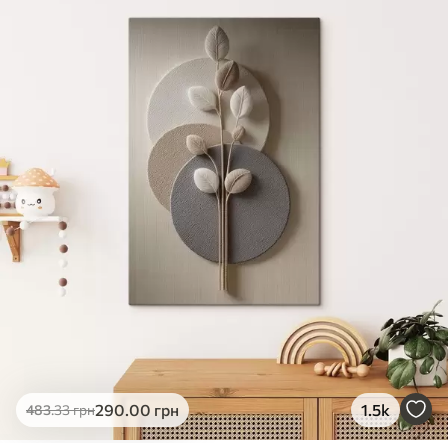
✓
Яскраві, насичені кольори
✓
Стійкість до вицвітання
✓
Безпечне чорнило без запаху
✗
Поверхня з текстурою полотна
✗
Екологічний матеріал
Преміум
Від
363
.00
грн
✓
Яскраві, насичені кольори
✓
Стійкість до вицвітання
✓
Безпечне чорнило без запаху
✓
Поверхня з текстурою полотна
✗
Екологічний матеріал
Еко-Преміум
290
.00
грн
1.5k
483
.33
грн
Від
455
.00
грн