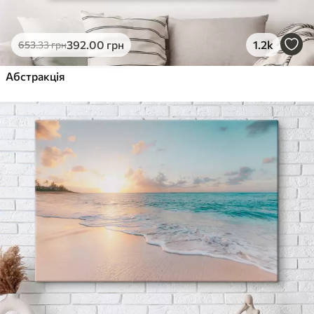
392
.00
грн
1.2k
653
.33
грн
Абстракція