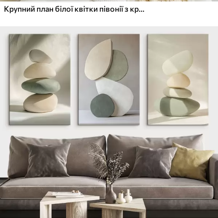
Крупний план білої квітки півонії з крапельками води на пелюстках на розмитому фоні