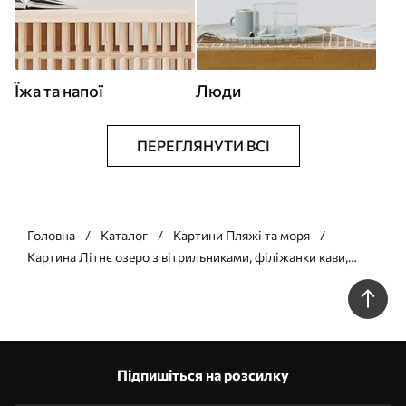
Їжа та напої
Люди
ПЕРЕГЛЯНУТИ ВСІ
Головна
Каталог
Картини Пляжі та моря
Картина Літнє озеро з вітрильниками, філіжанки кави,
круасани, акварельний стиль Арт. s42441
Підпишіться на розсилку