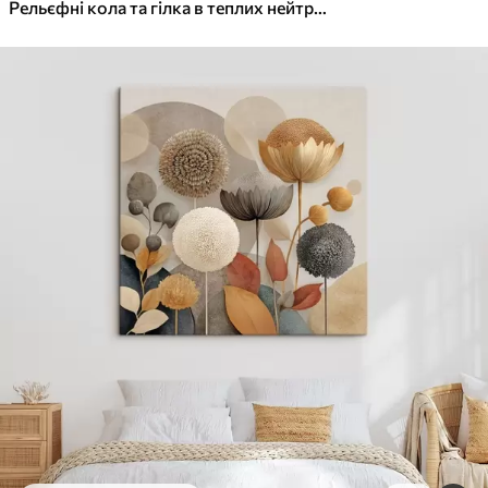
✓
Яскраві, насичені кольори
Рельєфні кола та гілка в теплих нейтральних тонах
✓
Стійкість до вицвітання
✓
Безпечне чорнило без запаху
✓
Поверхня з текстурою полотна
✓
Екологічний матеріал