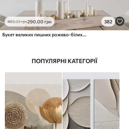
290
.00
грн
382
483
.33
грн
Букет великих пишних рожево-білих квітів півонії із зеленим листям на м’якому розмитому фоні
ПОПУЛЯРНІ КАТЕГОРІЇ