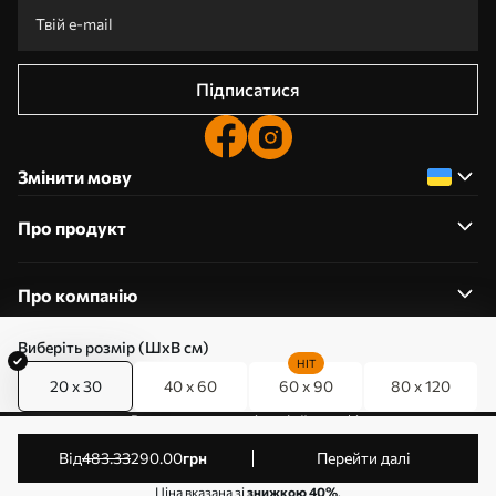
Підписатися
Змінити мову
Про продукт
Про компанію
Виберіть розмір (ШхВ см)
HIT
20 x 30
40 x 60
60 x 90
80 x 120
0800357223
Редагування дозволів на файли cookie
© 2011-2026 Art-holst. Усі права захищені. Власник:
від
483
.33
290
.00
грн
Перейти далі
ТОВ “КЛЄВЄР”. Код ЄДРПОУ: 31780602.
Ціна вказана зі
знижкою 40%
.