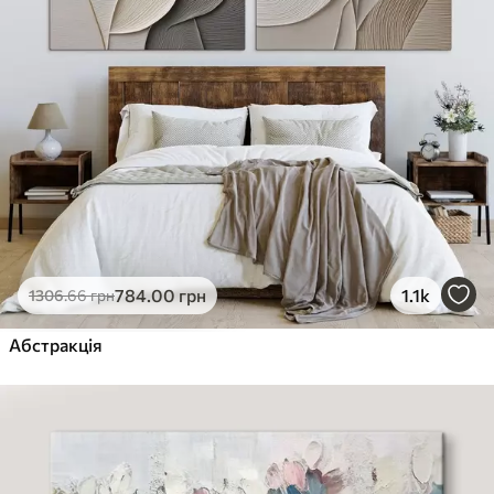
784
.00
грн
1.1k
1306
.66
грн
Абстракція