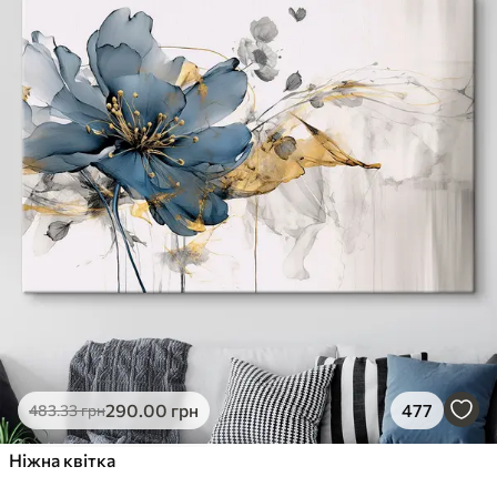
290
.00
грн
477
483
.33
грн
Ніжна квітка