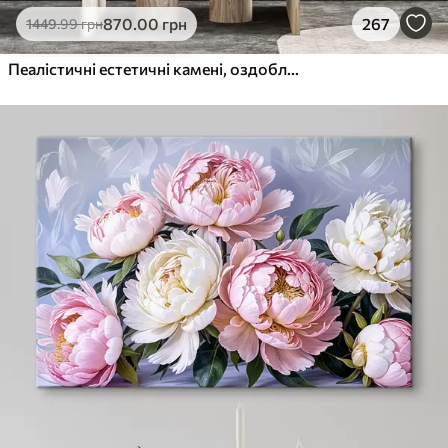
870
.00
грн
267
1449
.99
грн
Пеалістичні естетичні камені, оздоблення будинку, природне освітлення