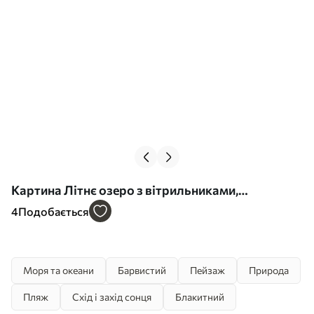
Картина Літнє озеро з вітрильниками,
філіжанки кави, круасани, акварельний стиль
4
Подобається
Арт. s42441
Моря та океани
Барвистий
Пейзаж
Природа
Пляж
Схід і захід сонця
Блакитний