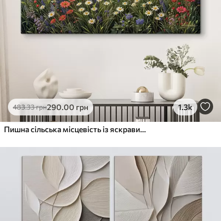
290
.00
грн
1.3k
483
.33
грн
Пишна сільська місцевість із яскравим лугом диких квітів, наповненим різнокольоровими квітами під хмарним небом