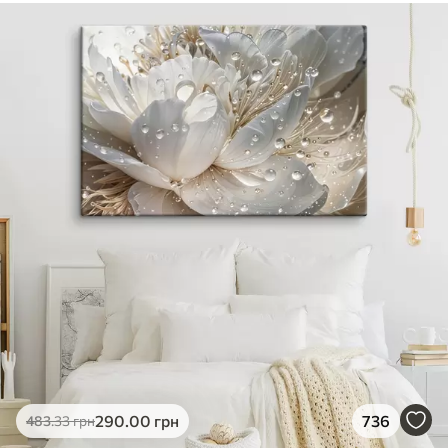
290
.00
грн
736
483
.33
грн