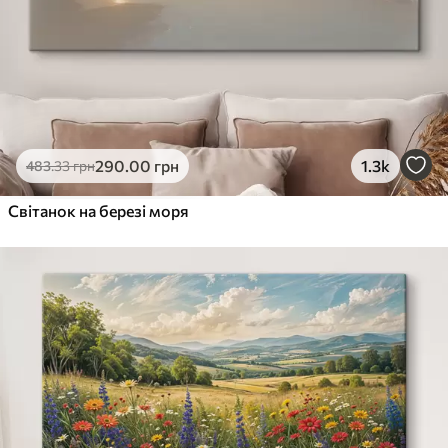
290
.00
грн
1.3k
483
.33
грн
Світанок на березі моря