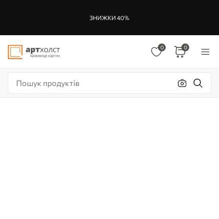
ЗНИЖКИ 40%
0
0