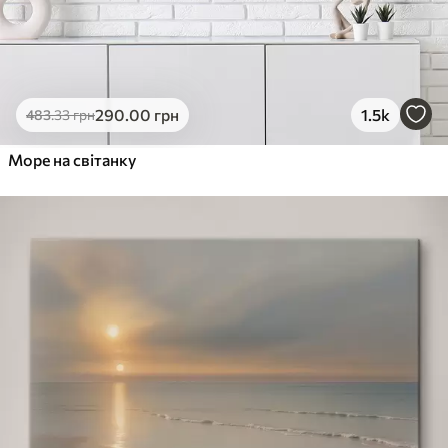
290
.00
грн
1.5k
483
.33
грн
Море на світанку