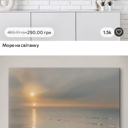
290
.00
грн
1.5k
483
.33
грн
Море на світанку