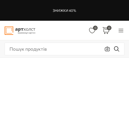
ЗНИЖКИ 40%
0
0