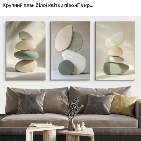
Крупний план білої квітки півонії з крапельками води на пелюстках на розмитому фоні