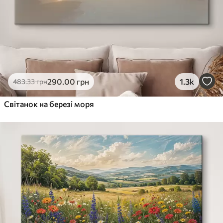
290
.00
грн
1.3k
483
.33
грн
Світанок на березі моря