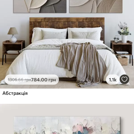
784
.00
грн
1.1k
1306
.66
грн
Абстракція