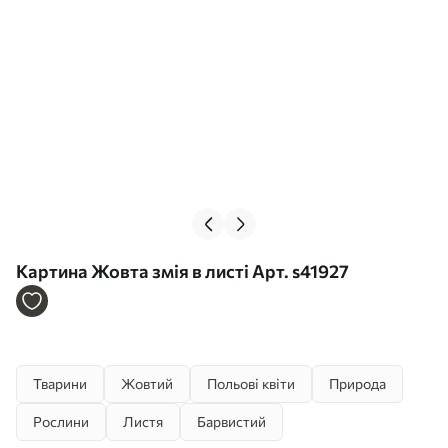
Картина Жовта змія в листі Арт. s41927
Тварини
Жовтий
Польові квіти
Природа
Рослини
Листя
Барвистий