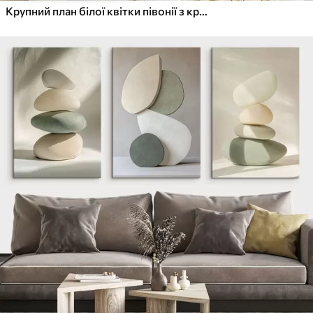
Крупний план білої квітки півонії з крапельками води на пелюстках на розмитому фоні