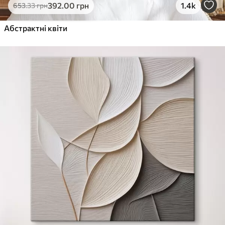
392
.00
грн
1.4k
653
.33
грн
Абстрактні квіти