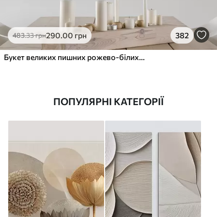
290
.00
грн
382
483
.33
грн
Букет великих пишних рожево-білих квітів півонії із зеленим листям на м’якому розмитому фоні
ПОПУЛЯРНІ КАТЕГОРІЇ