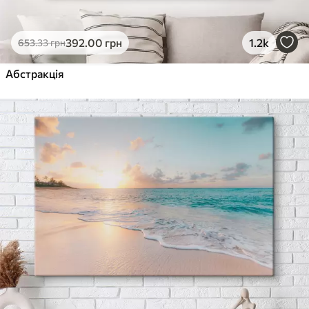
392
.00
грн
1.2k
653
.33
грн
Абстракція