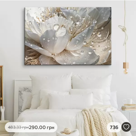
290
.00
грн
736
483
.33
грн