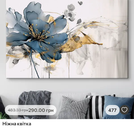
290
.00
грн
477
483
.33
грн
Ніжна квітка