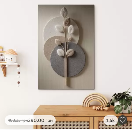
✓
Яскраві, насичені кольори
✓
Стійкість до вицвітання
✓
Безпечне чорнило без запаху
✗
Поверхня з текстурою полотна
✗
Екологічний матеріал
Преміум
Від
363
.00
грн
✓
Яскраві, насичені кольори
✓
Стійкість до вицвітання
✓
Безпечне чорнило без запаху
✓
Поверхня з текстурою полотна
✗
Екологічний матеріал
Еко-Преміум
290
.00
грн
1.5k
483
.33
грн
Від
455
.00
грн