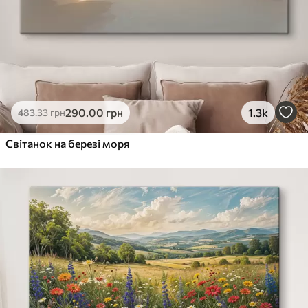
290
.00
грн
1.3k
483
.33
грн
Світанок на березі моря