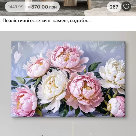
870
.00
грн
267
1449
.99
грн
Пеалістичні естетичні камені, оздоблення будинку, природне освітлення