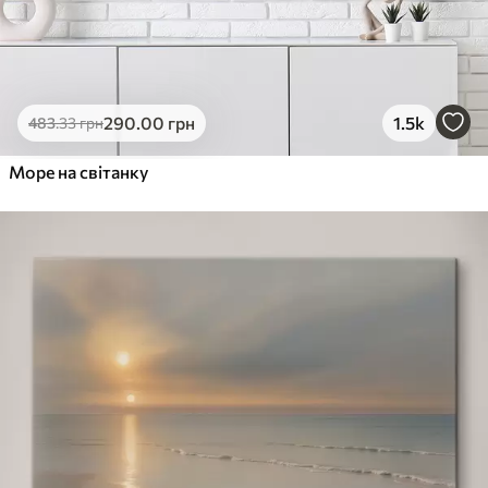
290
.00
грн
1.5k
483
.33
грн
Море на світанку