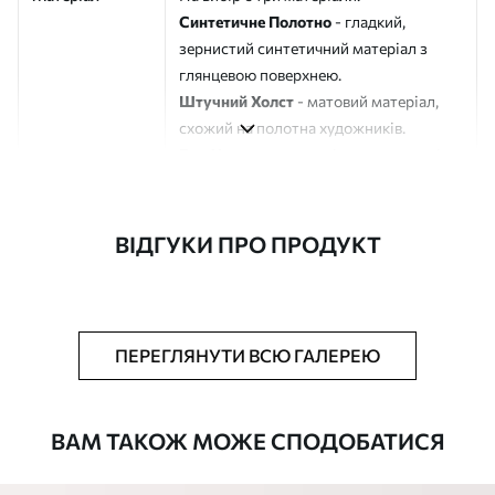
Синтетичне Полотно
- гладкий,
зернистий синтетичний матеріал з
глянцевою поверхнею.
Штучний Холст
- матовий матеріал,
схожий на полотна художників.
Еко-Холст
- високоякісне полотно зі
100% бавовни.
Автор
ART-HOLST
ВІДГУКИ ПРО ПРОДУКТ
Номер артикулу
s41927
Додатково
Можна додати лакове покриття.
ПЕРЕГЛЯНУТИ ВСЮ ГАЛЕРЕЮ
Доступні матеріали
ВАМ ТАКОЖ МОЖЕ СПОДОБАТИСЯ
Стандарт
Від
290
.00
грн