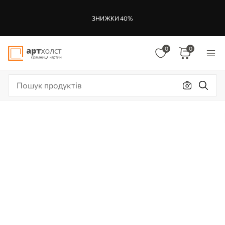
ЗНИЖКИ 40%
0
0