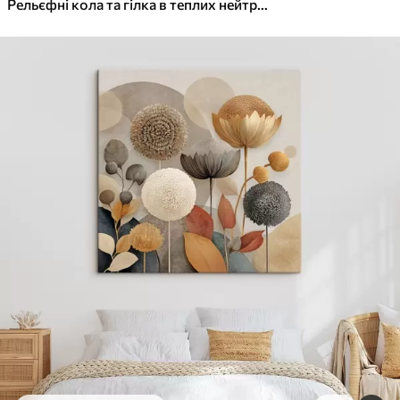
✓
Яскраві, насичені кольори
Рельєфні кола та гілка в теплих нейтральних тонах
✓
Стійкість до вицвітання
✓
Безпечне чорнило без запаху
✓
Поверхня з текстурою полотна
✓
Екологічний матеріал