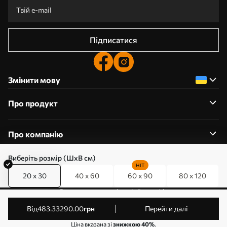
Підписатися
Змінити мову
Про продукт
Про компанію
Виберіть розмір (ШхВ см)
HIT
20 x 30
40 x 60
60 x 90
80 x 120
0800357223
Редагування дозволів на файли cookie
© 2011-2026 Art-holst. Усі права захищені. Власник:
від
483
.33
290
.00
грн
Перейти далі
ТОВ “КЛЄВЄР”. Код ЄДРПОУ: 31780602.
Ціна вказана зі
знижкою 40%
.