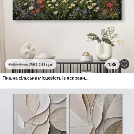
290
.00
грн
1.3k
483
.33
грн
Пишна сільська місцевість із яскравим лугом диких квітів, наповненим різнокольоровими квітами під хмарним небом