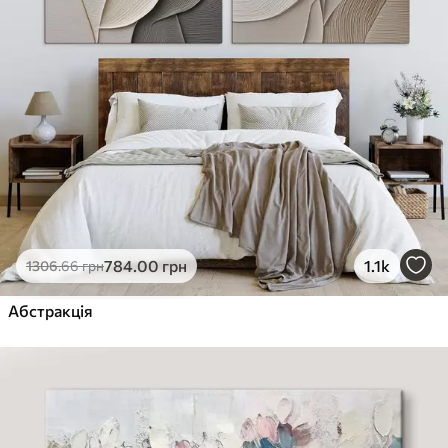
784
.00
грн
1.1k
1306
.66
грн
Абстракція