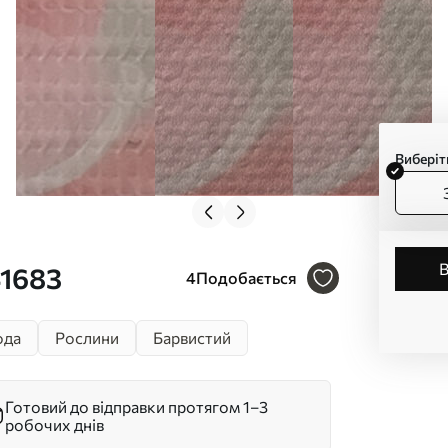
Виберіт
41683
4
Подобається
ода
Рослини
Барвистий
Готовий до відправки протягом 1–3
робочих днів