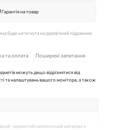
Гарантія на товар
на буде натягнута на дерев'яний підрамник
а та оплата
Поширені запитання
дметів можуть дещо відрізнятися від
сті та налаштувань вашого монітора, а також
адкий, зернистий синтетичний матеріал з