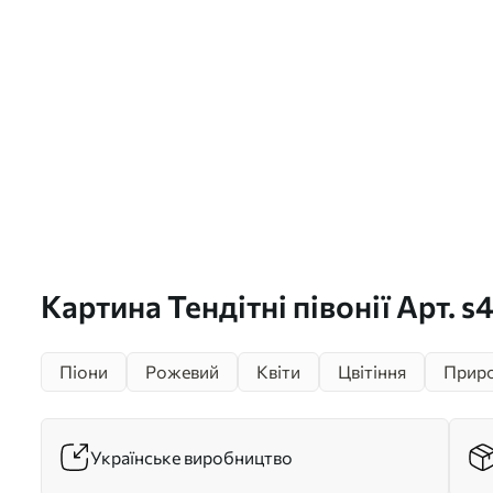
Картина Тендітні півонії Арт. s
Піони
Рожевий
Квіти
Цвітіння
Прир
Українське виробництво