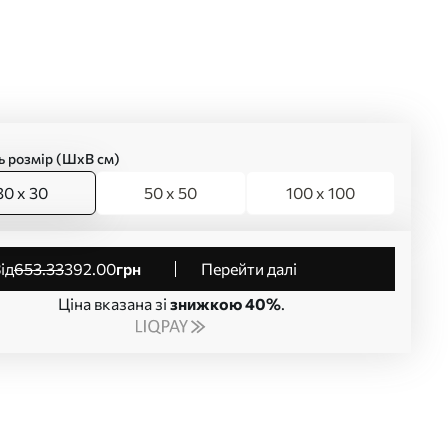
ь розмір (ШхВ см)
30 x 30
50 x 50
100 x 100
від
653
.33
392
.00
грн
Перейти далі
Ціна вказана зі
знижкою 40%
.