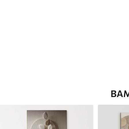
глянцевою поверхнею.
Штучний Холст
- матовий
Еко-Холст
- високоякісне
Автор
ART-HOLST
Номер артикулу
s41683
Додатково
Можна додати лакове пок
Доступні матеріали
ВА
Стандарт
Преміум
Від
392
.00
грн
Від
490
.00
грн
✓
✓
Яскраві, насичені кольори
Яскраві, насичені ко
✓
✓
Стійкість до вицвітання
Стійкість до вицвіта
✓
✓
Безпечне чорнило без запаху
Безпечне чорнило бе