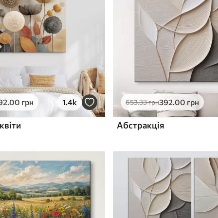
ю
Поверхня з текстурою
✓
полотна
✓
л
Екологічний матеріал
92
.00
грн
1.4k
392
.00
грн
653
.33
грн
квіти
Абстракція