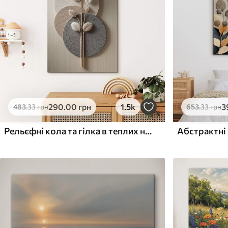
Поверхня з текстурою
Поверхня з текстуро
✗
✓
полотна
полотна
✗
✗
Екологічний матеріал
Екологічний матеріа
290
.00
грн
1.5k
3
483
.33
грн
653
.33
грн
Рельєфні кола та гілка в теплих нейтральних тонах
Абстрактні 