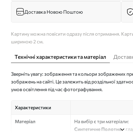
Доставка Новою Поштою
Картину можна повісити одразу після отримання. Карти
шириною 2 см.
Технічні характеристики та матеріал
Доставк
Зверніть увагу: зображення та кольори зображених пре
зображень на сайті. Це залежить від роздільної здатно
умов освітлення під час фотографування.
Характеристики
Матеріал
На вибір є три матеріали:
Синтетичне Полотно
- гл