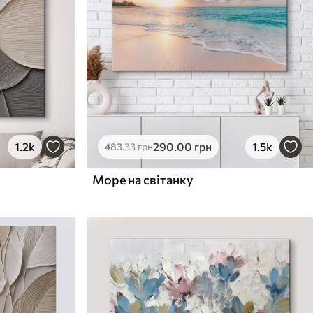
1.2k
290
.00
грн
1.5k
483
.33
грн
Море на світанку