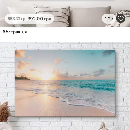
392
.00
грн
1.2k
653
.33
грн
Абстракція