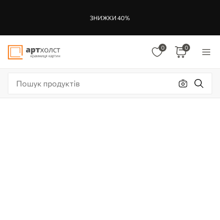
ЗНИЖКИ 40%
0
0