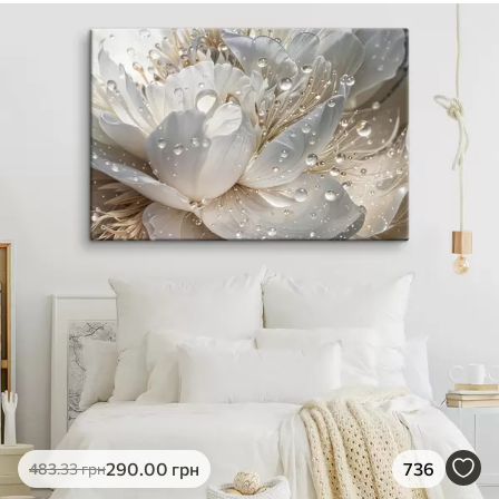
290
.00
грн
736
483
.33
грн