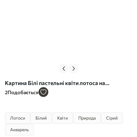
Картина Білі пастельні квіти лотоса на
туманному абстрактному акварельному тлі
2
Подобається
Арт. s41100
Лотоси
Білий
Квіти
Природа
Сірий
Акварель