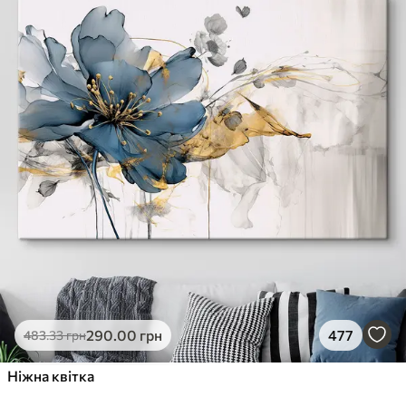
290
.00
грн
477
483
.33
грн
Ніжна квітка