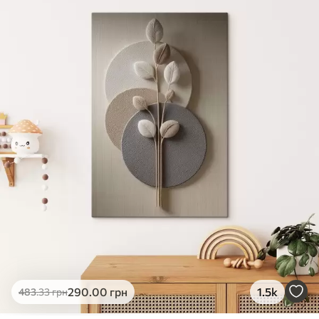
✓
Яскраві, насичені кольори
✓
Стійкість до вицвітання
✓
Безпечне чорнило без запаху
✗
Поверхня з текстурою полотна
✗
Екологічний матеріал
Преміум
Від
363
.00
грн
✓
Яскраві, насичені кольори
✓
Стійкість до вицвітання
✓
Безпечне чорнило без запаху
✓
Поверхня з текстурою полотна
✗
Екологічний матеріал
Еко-Преміум
290
.00
грн
1.5k
483
.33
грн
Від
455
.00
грн