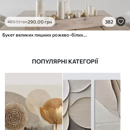
290
.00
грн
382
483
.33
грн
Букет великих пишних рожево-білих квітів півонії із зеленим листям на м’якому розмитому фоні
ПОПУЛЯРНІ КАТЕГОРІЇ