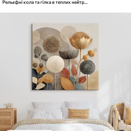
✓
Яскраві, насичені кольори
Рельєфні кола та гілка в теплих нейтральних тонах
✓
Стійкість до вицвітання
✓
Безпечне чорнило без запаху
✓
Поверхня з текстурою полотна
✓
Екологічний матеріал