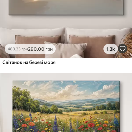
290
.00
грн
1.3k
483
.33
грн
Світанок на березі моря