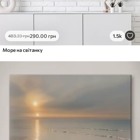
290
.00
грн
1.5k
483
.33
грн
Море на світанку