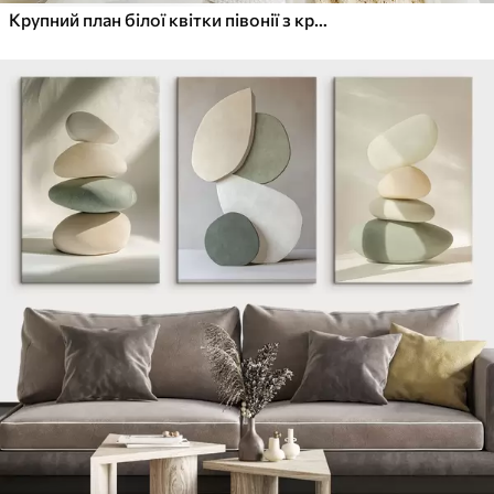
Крупний план білої квітки півонії з крапельками води на пелюстках на розмитому фоні