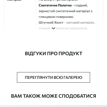
Синтетичне Полотно
- гладкий,
зернистий синтетичний матеріал з
глянцевою поверхнею.
Штучний Холст
- матовий матеріал,
схожий на полотна художників.
Еко-Холст
- високоякісне полотно зі
100% бавовни.
Автор
ART-HOLST
ВІДГУКИ ПРО ПРОДУКТ
Номер артикулу
s41100
Додатково
Можна додати лакове покриття.
ПЕРЕГЛЯНУТИ ВСЮ ГАЛЕРЕЮ
Доступні матеріали
ВАМ ТАКОЖ МОЖЕ СПОДОБАТИСЯ
Стандарт
Від
290
.00
грн