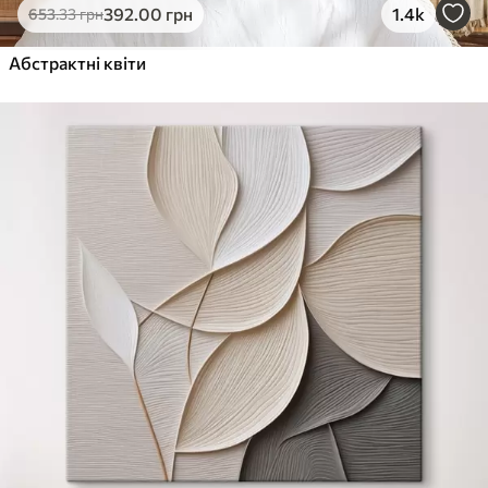
392
.00
грн
1.4k
653
.33
грн
Абстрактні квіти