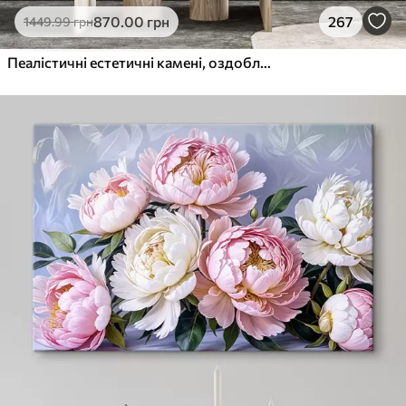
870
.00
грн
267
1449
.99
грн
Пеалістичні естетичні камені, оздоблення будинку, природне освітлення