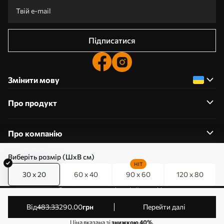
Підписатися
Змінити мову
Про продукт
Про компанію
Виберіть розмір (ШхВ см)
HIT
30 x 20
60 x 40
90 x 60
120 x 80
0800357223
Редагування дозволів на файли cookie
© 2011-2026 Art-holst. Усі права захищені. Власник:
від
483
.33
290
.00
грн
Перейти далі
ТОВ “КЛЄВЄР”. Код ЄДРПОУ: 31780602.
Ціна вказана зі
знижкою 40%
.