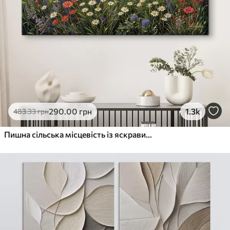
290
.00
грн
1.3k
483
.33
грн
Пишна сільська місцевість із яскравим лугом диких квітів, наповненим різнокольоровими квітами під хмарним небом