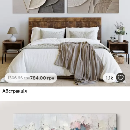
784
.00
грн
1.1k
1306
.66
грн
Абстракція