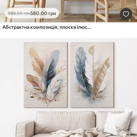
580
.00
грн
966
.66
грн
Абстрактна композиція, плоска ілюстрація