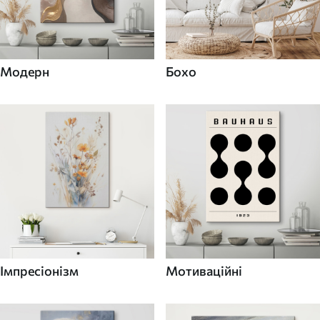
Модерн
Бохо
Імпресіонізм
Мотиваційні