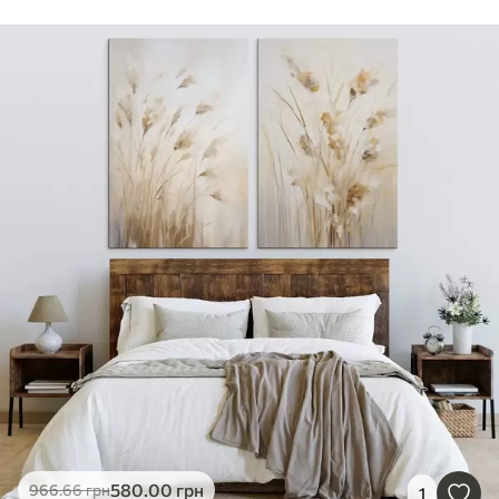
580
.00
грн
966
.66
грн
1