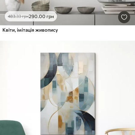
290
.00
грн
483
.33
грн
Квіти, імітація живопису