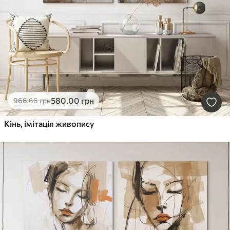
580
.00
грн
966
.66
грн
Кінь, імітація живопису