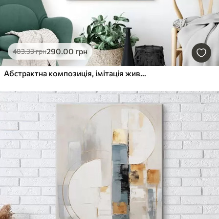
290
.00
грн
483
.33
грн
Абстрактна композиція, імітація живопису