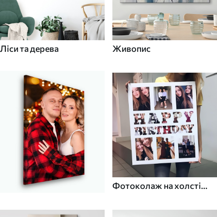
Ліси та дерева
Живопис
Фотоколаж на холсті
для дому