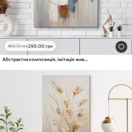
290
.00
грн
483
.33
грн
Абстрактна композиція, імітація живопису