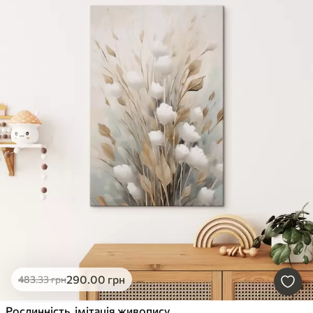
290
.00
грн
483
.33
грн
Рослинність, імітація живопису