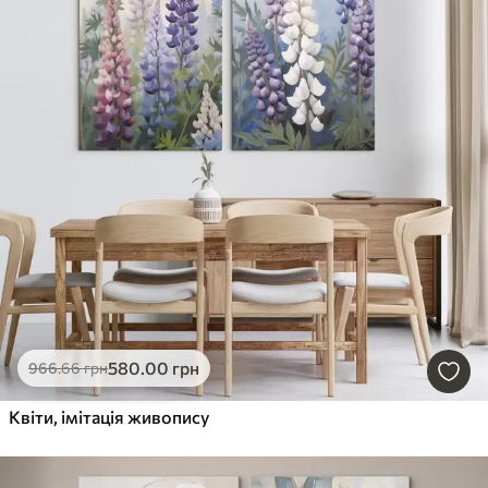
580
.00
грн
966
.66
грн
Квіти, імітація живопису