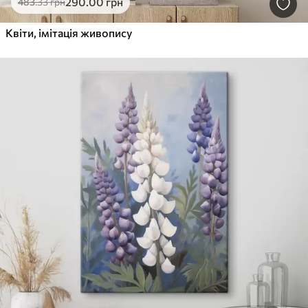
290
.00
грн
483
.33
грн
Квіти, імітація живопису