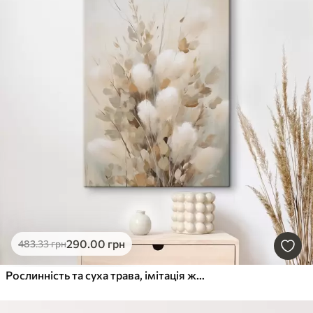
290
.00
грн
483
.33
грн
Рослинність та суха трава, імітація живопису