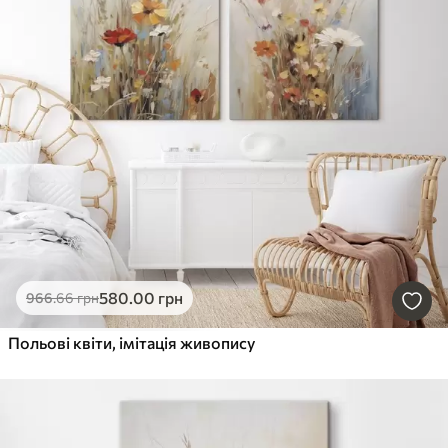
580
.00
грн
966
.66
грн
Польові квіти, імітація живопису