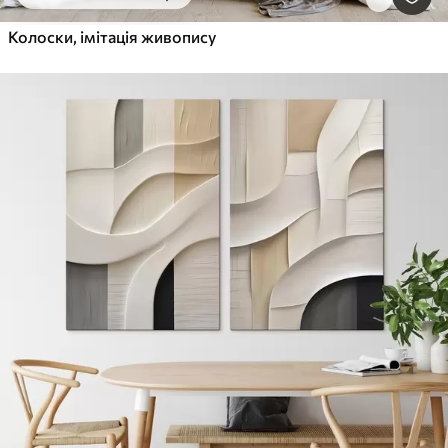
Колоски, імітація живопису