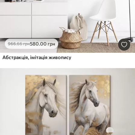
580
.00
грн
966
.66
грн
Абстракція, імітація живопису