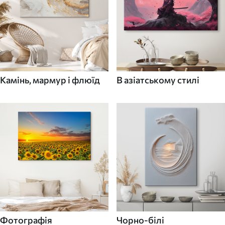
Камінь, мармур і флюїд
В азіатському стилі
Фотографія
Чорно-білі