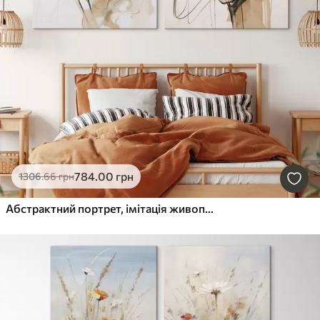
784
.00
грн
1306
.66
грн
Абстрактний портрет, імітація живопису