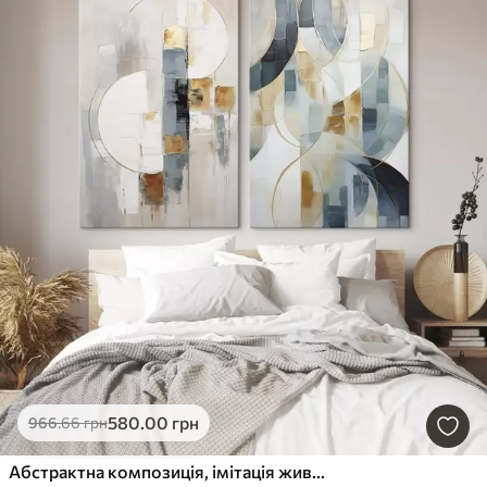
580
.00
грн
966
.66
грн
Абстрактна композиція, імітація живопису