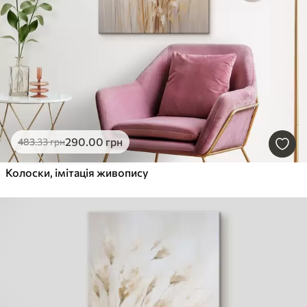
290
.00
грн
483
.33
грн
Колоски, імітація живопису