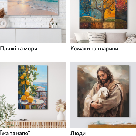
Пляжі та моря
Комахи та тварини
Їжа та напої
Люди