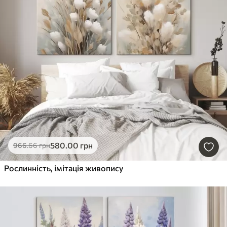
580
.00
грн
966
.66
грн
Рослинність, імітація живопису