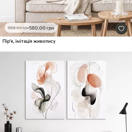
580
.00
грн
966
.66
грн
Пір'я, імітація живопису