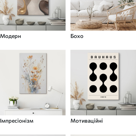
Модерн
Бохо
Імпресіонізм
Мотиваційні