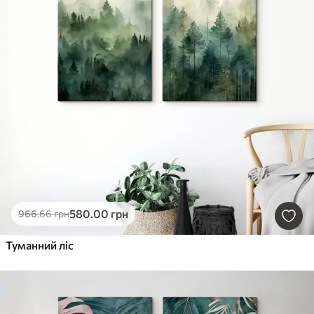
580
.00
грн
966
.66
грн
Туманний ліс