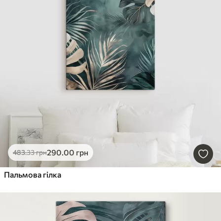
290
.00
грн
483
.33
грн
Пальмова гілка