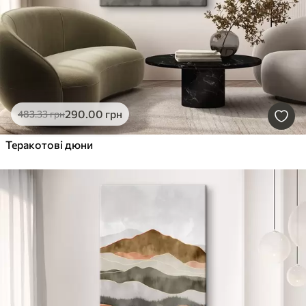
290
.00
грн
483
.33
грн
Теракотові дюни