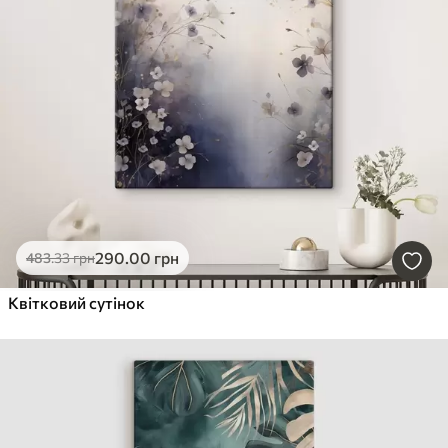
290
.00
грн
483
.33
грн
Квітковий сутінок