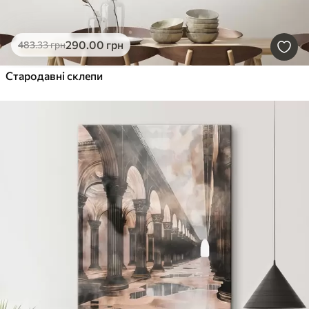
290
.00
грн
483
.33
грн
Стародавні склепи