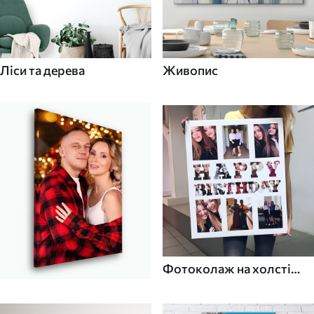
Ліси та дерева
Живопис
Фотоколаж на холсті
для дому