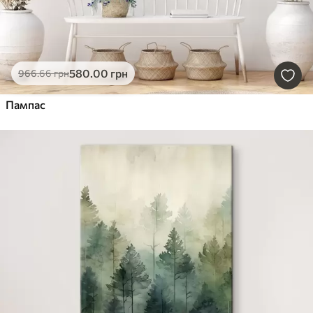
580
.00
грн
966
.66
грн
Пампас