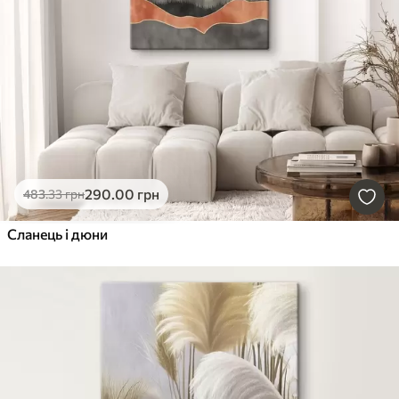
290
.00
грн
483
.33
грн
Сланець і дюни