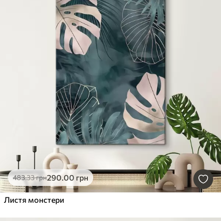
290
.00
грн
483
.33
грн
Листя монстери