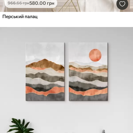
580
.00
грн
966
.66
грн
Перський палац