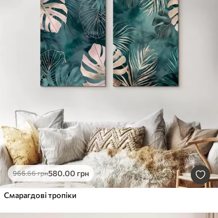
580
.00
грн
966
.66
грн
Смарагдові тропіки