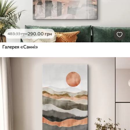
290
.00
грн
483
.33
грн
Галерея «Санні»