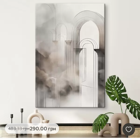
290
.00
грн
483
.33
грн