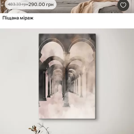
290
.00
грн
483
.33
грн
Піщана міраж