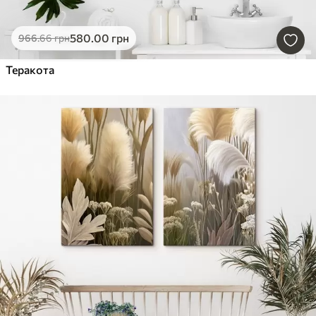
580
.00
грн
966
.66
грн
Теракота