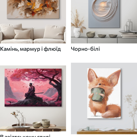
Камінь, мармур і флюїд
Чорно-білі
В азіатському стилі