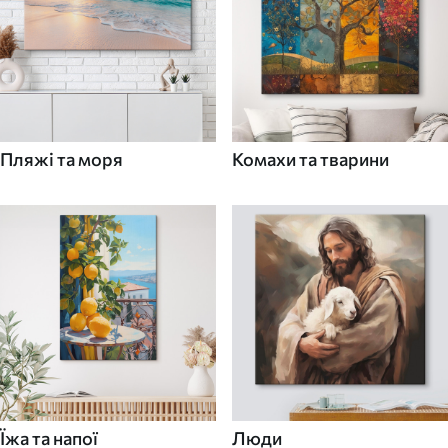
Пляжі та моря
Комахи та тварини
Їжа та напої
Люди