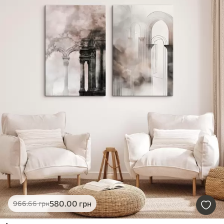
580
.00
грн
966
.66
грн