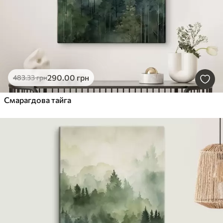
290
.00
грн
483
.33
грн
Смарагдова тайга