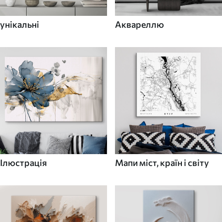
унікальні
Аквареллю
Ілюстрація
Мапи міст, країн і світу