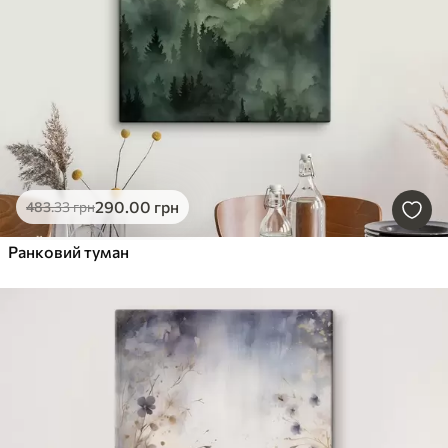
290
.00
грн
483
.33
грн
Ранковий туман