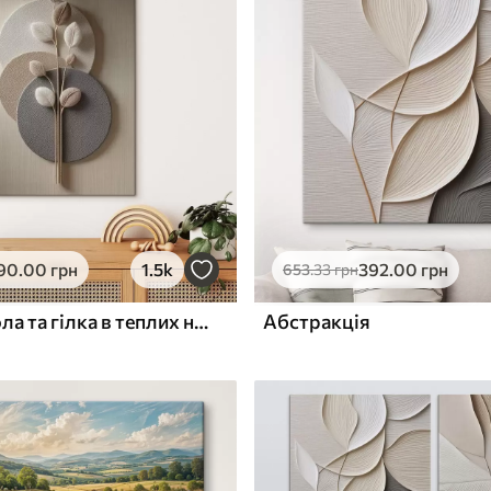
✓
з запаху
Безпечне чорнило без запаху
ю
Поверхня з текстурою
✓
полотна
✓
л
Екологічний матеріал
90
.00
грн
1.5k
392
.00
грн
653
.33
грн
Рельєфні кола та гілка в теплих нейтральних тонах
Абстракція