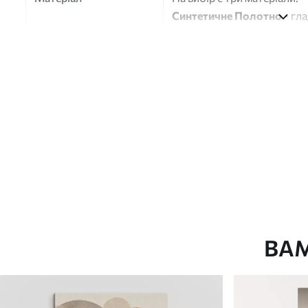
Синтетичне Полотно
- гл
глянцевою поверхнею.
Штучний Холст
- матовий
Еко-Холст
- високоякісне
Автор
ART-HOLST
Номер артикулу
m00391
Додатково
Можна додати лакове пок
Доступні матеріали
ВА
Стандарт
Преміум
Від
580
.00
грн
Від
726
.00
грн
✓
✓
Яскраві, насичені кольори
Яскраві, насичені ко
✓
✓
Стійкість до вицвітання
Стійкість до вицвіта