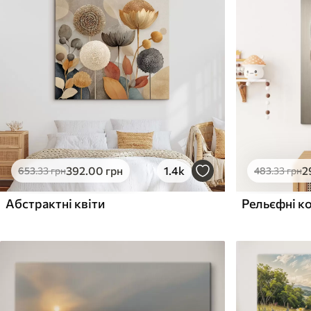
✓
✓
Безпечне чорнило без запаху
Безпечне чорнило бе
Поверхня з текстурою
Поверхня з текстуро
✗
✓
полотна
полотна
✗
✗
Екологічний матеріал
Екологічний матеріа
392
.00
грн
1.4k
2
653
.33
грн
483
.33
грн
Абстрактні квіти