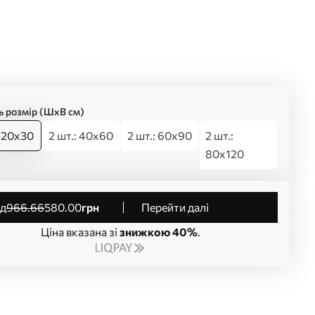
ь розмір (ШхВ см)
: 20x30
2 шт.: 40x60
2 шт.: 60x90
2 шт.:
80x120
від
966
.66
580
.00
грн
Перейти далі
Ціна вказана зі
знижкою 40%
.