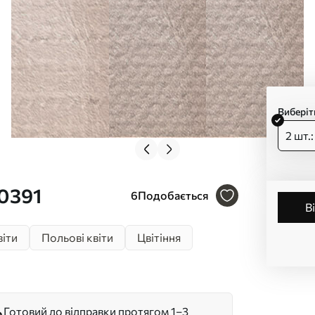
Виберіт
2 шт.
00391
6
Подобається
віти
Польові квіти
Цвітіння
Готовий до відправки протягом 1–3