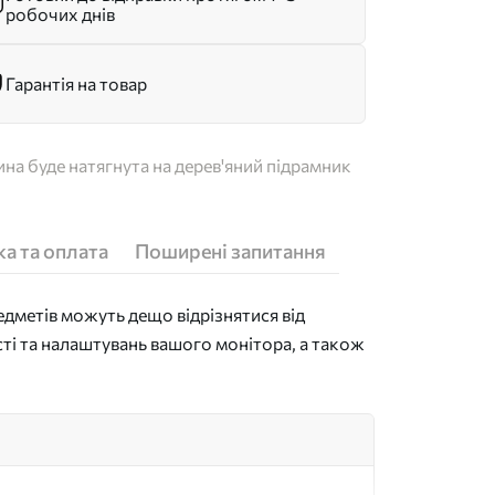
робочих днів
Гарантія на товар
на буде натягнута на дерев'яний підрамник
а та оплата
Поширені запитання
дметів можуть дещо відрізнятися від
сті та налаштувань вашого монітора, а також