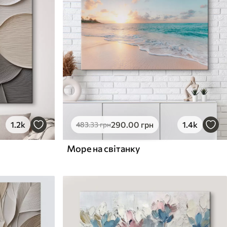
1.2k
290
.00
грн
1.4k
483
.33
грн
Море на світанку