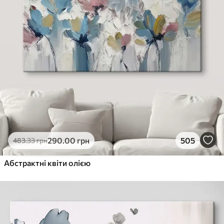
290
.00
грн
505
483
.33
грн
Абстрактні квіти олією