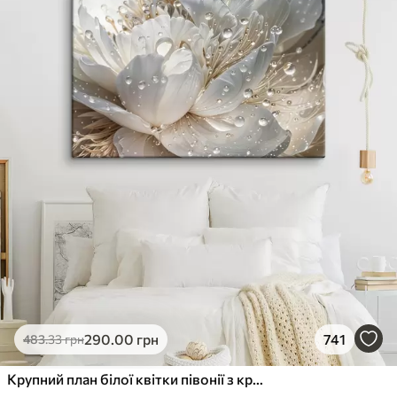
290
.00
грн
741
483
.33
грн
Крупний план білої квітки півонії з крапельками води на пелюстках на розмитому фоні