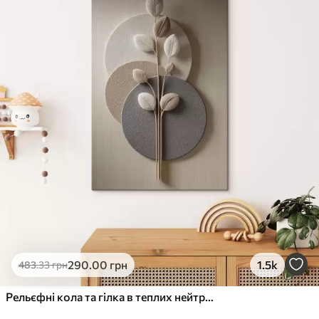
✓
Стійкість до вицвітання
✓
Безпечне чорнило без запаху
✗
Поверхня з текстурою полотна
✗
Екологічний матеріал
Преміум
Від
363
.00
грн
✓
Яскраві, насичені кольори
✓
Стійкість до вицвітання
✓
Безпечне чорнило без запаху
✓
Поверхня з текстурою полотна
✗
Екологічний матеріал
Еко-Преміум
290
.00
грн
1.5k
483
.33
грн
Від
455
.00
грн
✓
Яскраві, насичені кольори
Рельєфні кола та гілка в теплих нейтральних тонах
✓
Стійкість до вицвітання