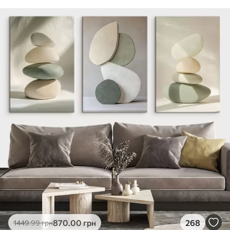
870
.00
грн
268
1449
.99
грн