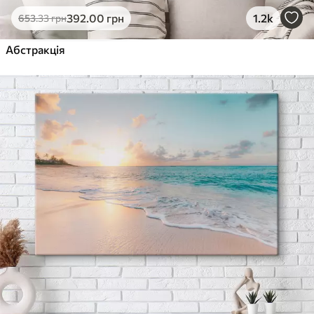
392
.00
грн
1.2k
653
.33
грн
Абстракція