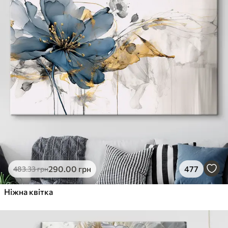
290
.00
грн
477
483
.33
грн
Ніжна квітка