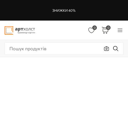
ЗНИЖКИ 40%
0
0