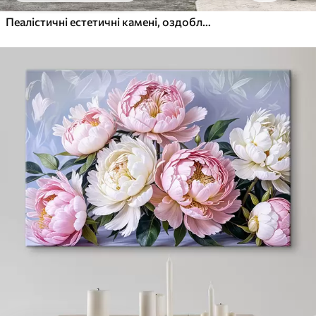
Пеалістичні естетичні камені, оздоблення будинку, природне освітлення