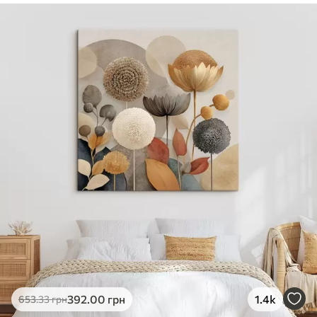
✓
Безпечне чорнило без запаху
✓
Поверхня з текстурою полотна
✓
Екологічний матеріал
392
.00
грн
1.4k
653
.33
грн