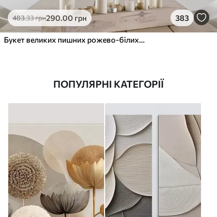
290
.00
грн
383
483
.33
грн
Букет великих пишних рожево-білих квітів півонії із зеленим листям на м’якому розмитому фоні
ПОПУЛЯРНІ КАТЕГОРІЇ