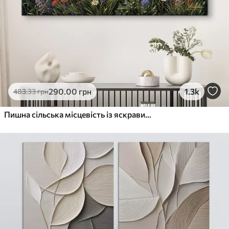
290
.00
грн
1.3k
483
.33
грн
Пишна сільська місцевість із яскравим лугом диких квітів, наповненим різнокольоровими квітами під хмарним небом