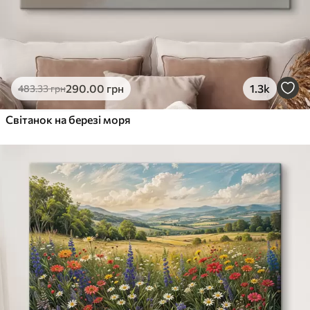
290
.00
грн
1.3k
483
.33
грн
Світанок на березі моря