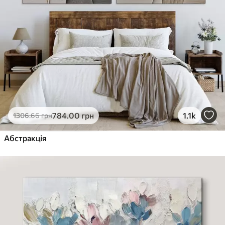
784
.00
грн
1.1k
1306
.66
грн
Абстракція