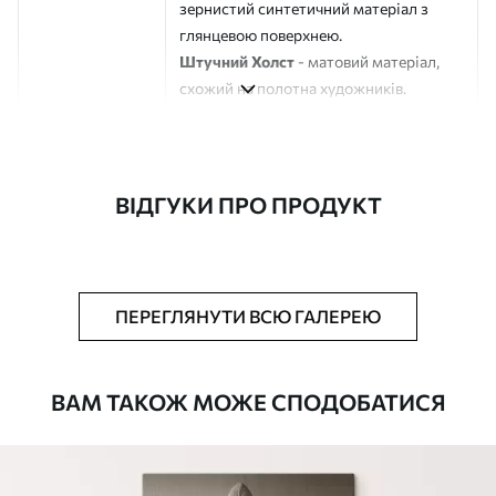
зернистий синтетичний матеріал з
глянцевою поверхнею.
Штучний Холст
- матовий матеріал,
схожий на полотна художників.
Еко-Холст
- високоякісне полотно зі
100% бавовни.
Автор
ART-HOLST
ВІДГУКИ ПРО ПРОДУКТ
Номер артикулу
s45643
Додатково
Можна додати лакове покриття.
ПЕРЕГЛЯНУТИ ВСЮ ГАЛЕРЕЮ
Доступні матеріали
ВАМ ТАКОЖ МОЖЕ СПОДОБАТИСЯ
Стандарт
Від
290
.00
грн
✓
Яскраві, насичені кольори