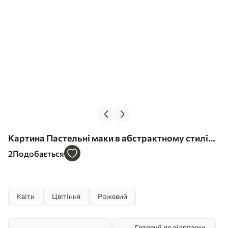
Картина Пастельні маки в абстрактному стилі
Арт. s45643
2
Подобається
Квіти
Цвітіння
Рожевий
Готовий до відправки