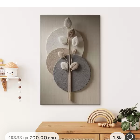
Стандарт
Від
290
.00
грн
✓
Яскраві, насичені кольори
✓
Стійкість до вицвітання
✓
Безпечне чорнило без запаху
✗
Поверхня з текстурою полотна
✗
Екологічний матеріал
Преміум
Від
363
.00
грн
✓
Яскраві, насичені кольори
✓
Стійкість до вицвітання
✓
Безпечне чорнило без запаху
✓
Поверхня з текстурою полотна
✗
Екологічний матеріал
Еко-Преміум
290
.00
грн
1.5k
483
.33
грн