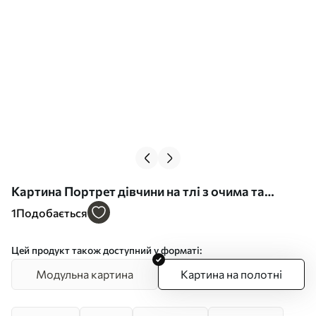
Картина Портрет дівчини на тлі з очима та
абстрактними мазками Арт. s45623
1
Подобається
Цей продукт також доступний у форматі:
Модульна картина
Картина на полотні