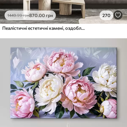
870
.00
грн
270
1449
.99
грн
Пеалістичні естетичні камені, оздоблення будинку, природне освітлення