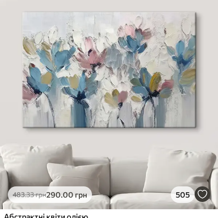
290
.00
грн
505
483
.33
грн
Абстрактні квіти олією