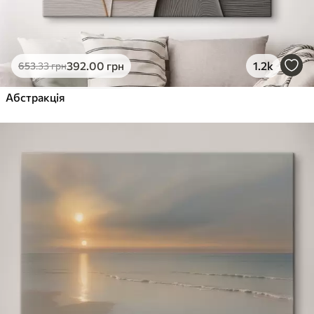
392
.00
грн
1.2k
653
.33
грн
Абстракція