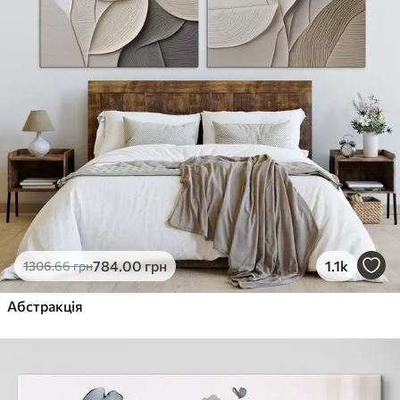
784
.00
грн
1.1k
1306
.66
грн
Абстракція