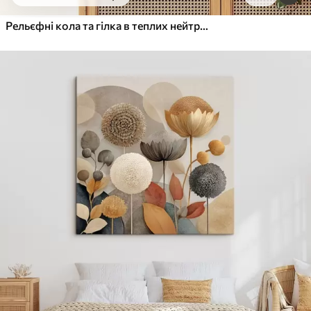
Від
455
.00
грн
✓
Яскраві, насичені кольори
Рельєфні кола та гілка в теплих нейтральних тонах
✓
Стійкість до вицвітання
✓
Безпечне чорнило без запаху
✓
Поверхня з текстурою полотна
✓
Екологічний матеріал