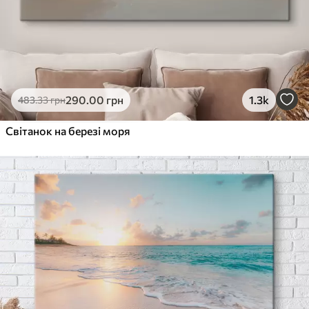
290
.00
грн
1.3k
483
.33
грн
Світанок на березі моря