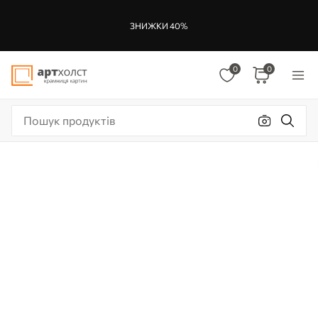
ЗНИЖКИ 40%
0
0