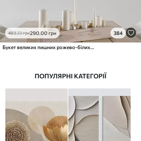
290
.00
грн
384
483
.33
грн
Букет великих пишних рожево-білих квітів півонії із зеленим листям на м’якому розмитому фоні
ПОПУЛЯРНІ КАТЕГОРІЇ