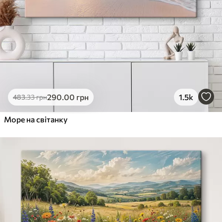
290
.00
грн
1.5k
483
.33
грн
Море на світанку