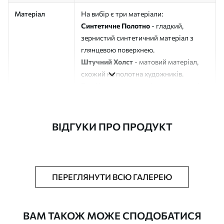
Матеріал
На вибір є три матеріали:
Синтетичне Полотно
- гладкий,
зернистий синтетичний матеріал з
глянцевою поверхнею.
Штучний Холст
- матовий матеріал,
схожий на полотна художників.
Еко-Холст
- високоякісне полотно зі
100% бавовни.
Автор
ART-HOLST
ВІДГУКИ ПРО ПРОДУКТ
Номер артикулу
s45623
Додатково
Можна додати лакове покриття.
ПЕРЕГЛЯНУТИ ВСЮ ГАЛЕРЕЮ
Доступні матеріали
ВАМ ТАКОЖ МОЖЕ СПОДОБАТИСЯ