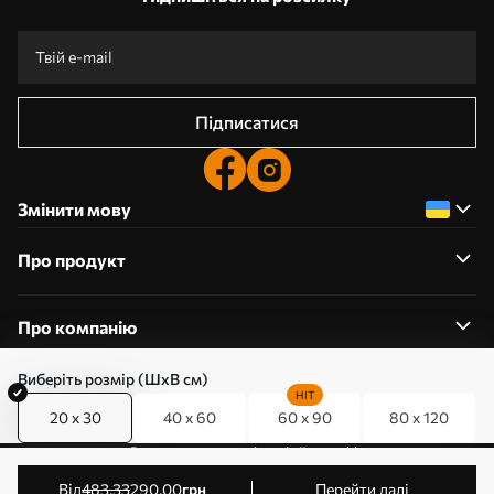
Підписатися
Змінити мову
Про продукт
Про компанію
Виберіть розмір (ШхВ см)
HIT
20 x 30
40 x 60
60 x 90
80 x 120
0800357223
Редагування дозволів на файли cookie
© 2011-2026 Art-holst. Усі права захищені. Власник:
від
483
.33
290
.00
грн
Перейти далі