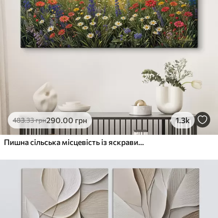
290
.00
грн
1.3k
483
.33
грн
Пишна сільська місцевість із яскравим лугом диких квітів, наповненим різнокольоровими квітами під хмарним небом