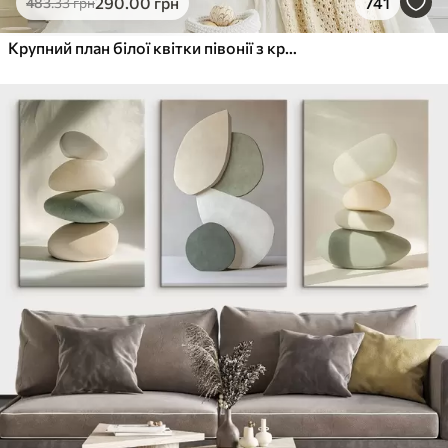
290
.00
грн
741
483
.33
грн
Крупний план білої квітки півонії з крапельками води на пелюстках на розмитому фоні