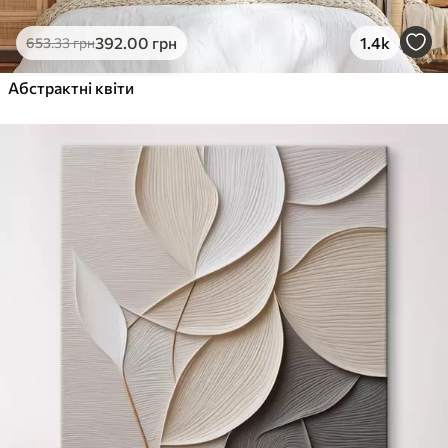
392
.00
грн
1.4k
653
.33
грн
Абстрактні квіти