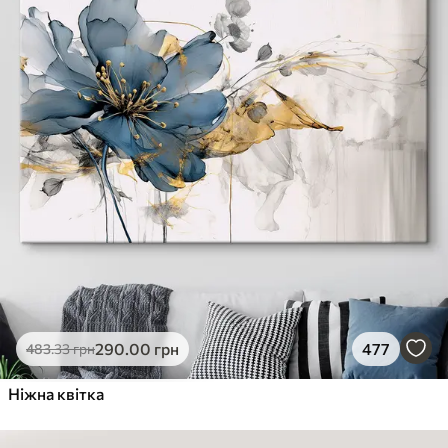
290
.00
грн
477
483
.33
грн
Ніжна квітка