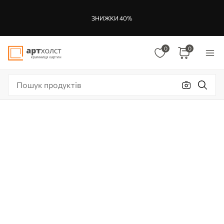
ЗНИЖКИ 40%
0
0