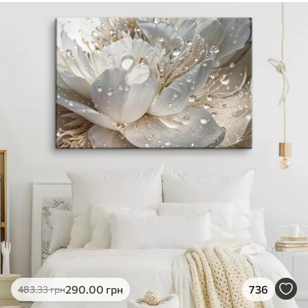
290
.00
грн
736
483
.33
грн