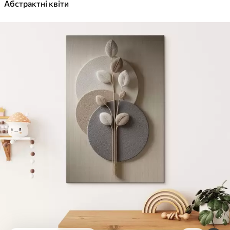
✓
Абстрактні квіти
Яскраві, насичені кольори
✓
Стійкість до вицвітання
✓
Безпечне чорнило без запаху
✓
Поверхня з текстурою полотна
✓
Екологічний матеріал