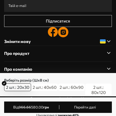
Підписатися
Змінити мову
Про продукт
Про компанію
Виберіть розмір (ШхВ см)
2 шт.: 20x30
2 шт.: 40x60
2 шт.: 60x90
2 шт.:
80x120
0800357223
Редагування дозволів на файли cookie
© 2011-2026 Art-holst. Усі права захищені. Власник:
від
966
.66
580
.00
грн
Перейти далі
ТОВ “КЛЄВЄР”. Код ЄДРПОУ: 31780602.
Ціна вказана зі
знижкою 40%
.