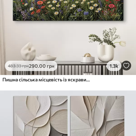
290
.00
грн
1.3k
483
.33
грн
Пишна сільська місцевість із яскравим лугом диких квітів, наповненим різнокольоровими квітами під хмарним небом