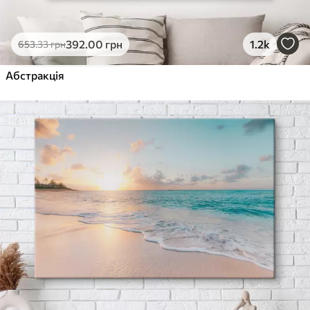
392
.00
грн
1.2k
653
.33
грн
Абстракція