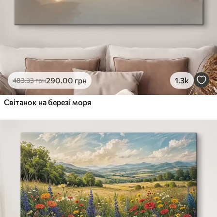
290
.00
грн
1.3k
483
.33
грн
Світанок на березі моря