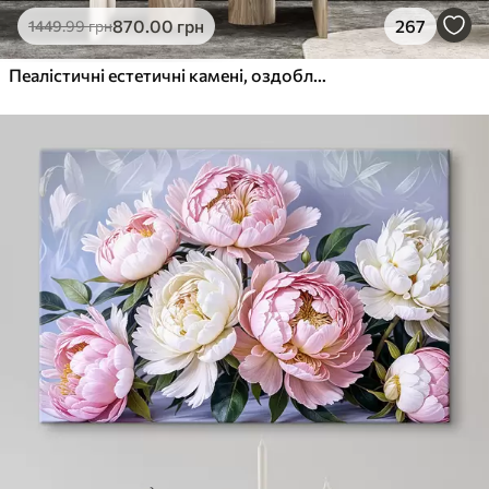
870
.00
грн
267
1449
.99
грн
Пеалістичні естетичні камені, оздоблення будинку, природне освітлення