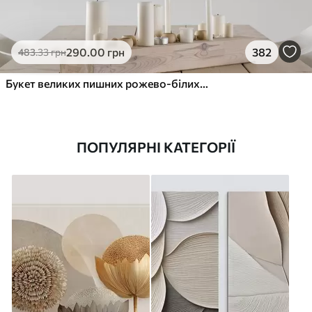
290
.00
грн
382
483
.33
грн
Букет великих пишних рожево-білих квітів півонії із зеленим листям на м’якому розмитому фоні
ПОПУЛЯРНІ КАТЕГОРІЇ