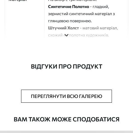
Синтетичне Полотно
- гладкий,
зернистий синтетичний матеріал з
глянцевою поверхнею.
Штучний Холст
- матовий матеріал,
схожий на полотна художників.
Еко-Холст
- високоякісне полотно зі
100% бавовни.
Автор
ART-HOLST
ВІДГУКИ ПРО ПРОДУКТ
Номер артикулу
m00695
Додатково
Можна додати лакове покриття.
ПЕРЕГЛЯНУТИ ВСЮ ГАЛЕРЕЮ
Доступні матеріали
ВАМ ТАКОЖ МОЖЕ СПОДОБАТИСЯ
Стандарт
Від
580
.00
грн