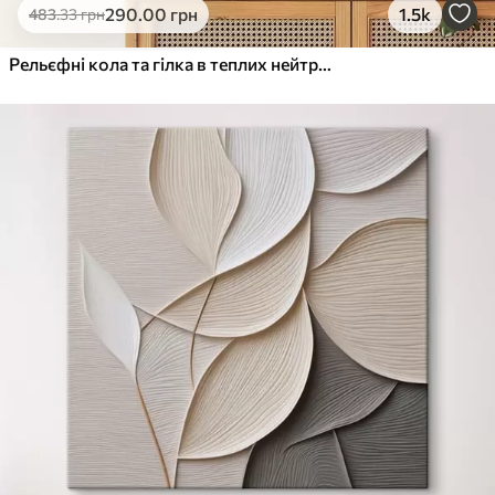
290
.00
грн
1.5k
483
.33
грн
Рельєфні кола та гілка в теплих нейтральних тонах