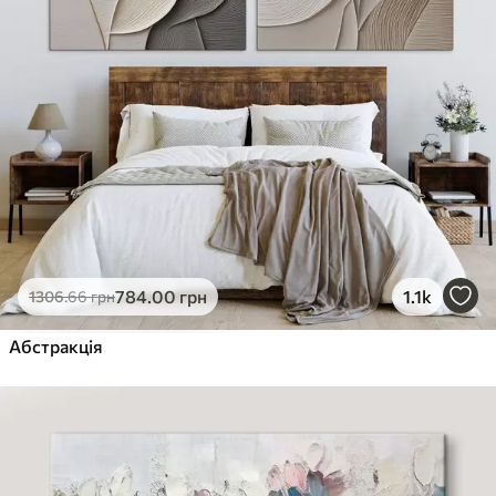
784
.00
грн
1.1k
1306
.66
грн
Абстракція