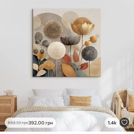
✓
Яскраві, насичені кольори
✓
Стійкість до вицвітання
✓
Безпечне чорнило без запаху
✗
Поверхня з текстурою полотна
✗
Екологічний матеріал
Преміум
Від
726
.00
грн
✓
Яскраві, насичені кольори
✓
Стійкість до вицвітання
✓
Безпечне чорнило без запаху
✓
Поверхня з текстурою полотна
✗
Екологічний матеріал
Еко-Преміум
392
.00
грн
1.4k
653
.33
грн
Від
910
.00
грн