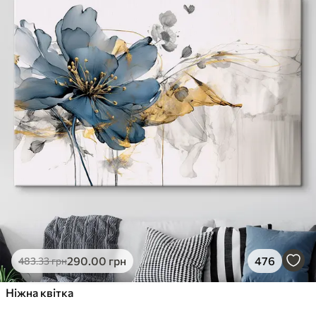
290
.00
грн
476
483
.33
грн
Ніжна квітка