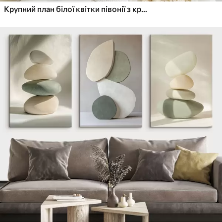
Крупний план білої квітки півонії з крапельками води на пелюстках на розмитому фоні