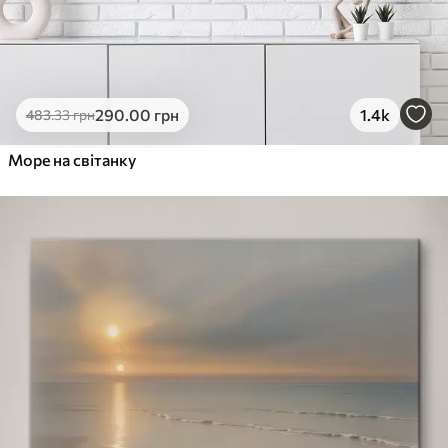
290
.00
грн
1.4k
483
.33
грн
Море на світанку