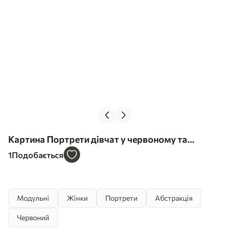
Картина Портрети дівчат у червоному та
бежевому абстрактних стилях Арт. m00695
1
Подобається
Модульні
Жінки
Портрети
Абстракція
Червоний