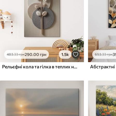
Поверхня з текстурою
Поверхня з текстуро
✗
✓
полотна
полотна
✗
✗
Екологічний матеріал
Екологічний матеріа
290
.00
грн
1.5k
3
483
.33
грн
653
.33
грн
Рельєфні кола та гілка в теплих нейтральних тонах
Абстрактні 