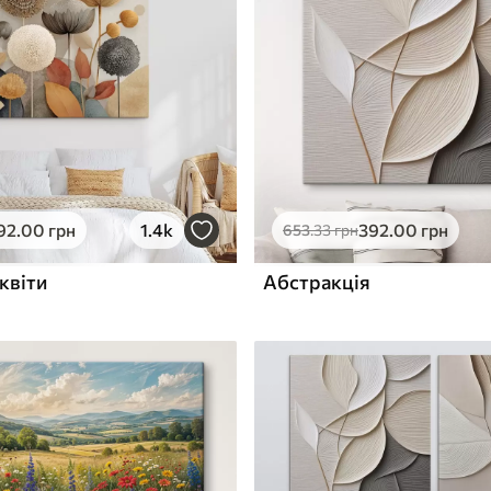
ю
Поверхня з текстурою
✓
полотна
✓
л
Екологічний матеріал
92
.00
грн
1.4k
392
.00
грн
653
.33
грн
квіти
Абстракція