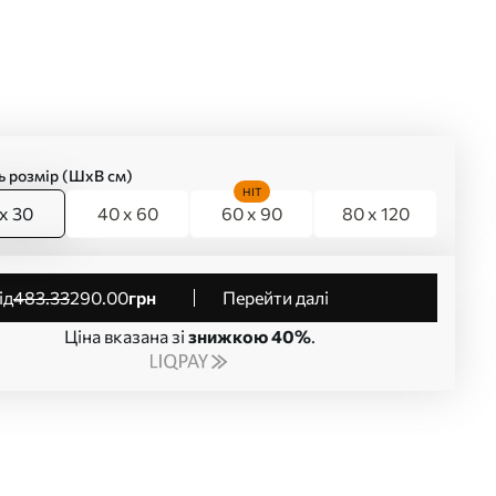
ь розмір (ШхВ см)
HIT
x 30
40 x 60
60 x 90
80 x 120
від
483
.33
290
.00
грн
Перейти далі
Ціна вказана зі
знижкою 40%
.