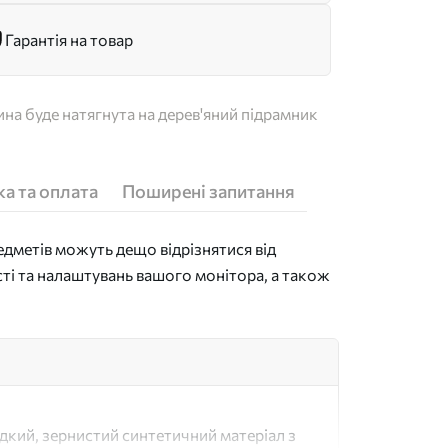
Гарантія на товар
на буде натягнута на дерев'яний підрамник
а та оплата
Поширені запитання
дметів можуть дещо відрізнятися від
сті та налаштувань вашого монітора, а також
адкий, зернистий синтетичний матеріал з