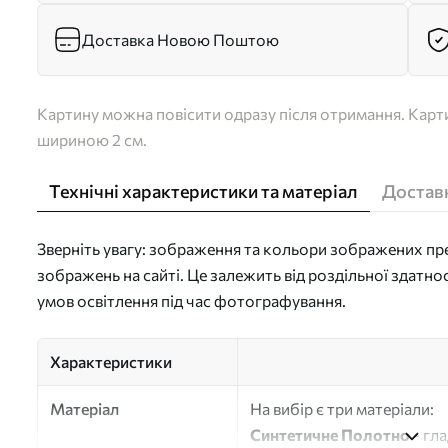
Доставка Новою Поштою
Картину можна повісити одразу після отримання. Карти
шириною 2 см.
Технічні характеристики та матеріал
Доставк
Зверніть увагу: зображення та кольори зображених пре
зображень на сайті. Це залежить від роздільної здатно
умов освітлення під час фотографування.
Характеристики
Матеріал
На вибір є три матеріали:
Синтетичне Полотно
- гл