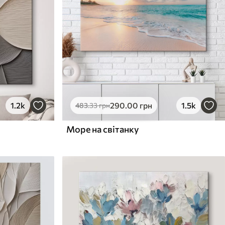
1.2k
290
.00
грн
1.5k
483
.33
грн
Море на світанку