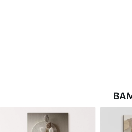
глянцевою поверхнею.
Штучний Холст
- матовий
Еко-Холст
- високоякісне
Автор
ART-HOLST
Номер артикулу
s45400
Додатково
Можна додати лакове пок
Доступні матеріали
ВА
Стандарт
Преміум
Від
290
.00
грн
Від
363
.00
грн
✓
✓
Яскраві, насичені кольори
Яскраві, насичені ко
✓
✓
Стійкість до вицвітання
Стійкість до вицвіта
✓
✓
Безпечне чорнило без запаху
Безпечне чорнило бе