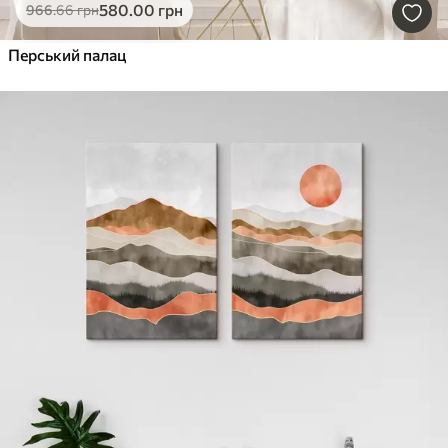
580
.00
грн
966
.66
грн
Перський палац