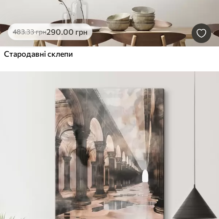
290
.00
грн
483
.33
грн
Стародавні склепи