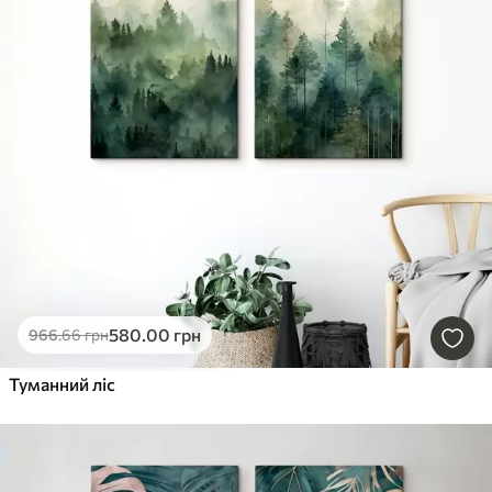
580
.00
грн
966
.66
грн
Туманний ліс