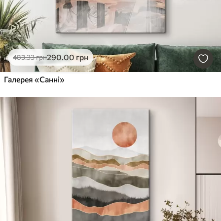
290
.00
грн
483
.33
грн
Галерея «Санні»