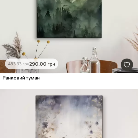
290
.00
грн
483
.33
грн
Ранковий туман