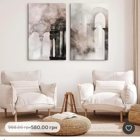
580
.00
грн
966
.66
грн