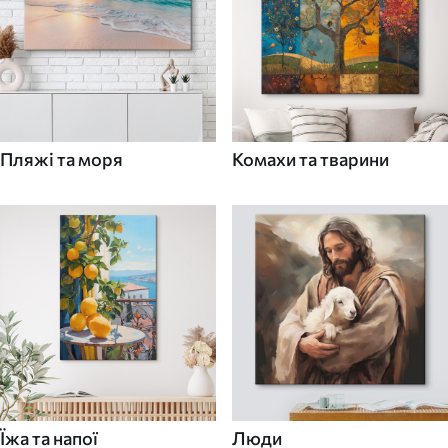
Пляжі та моря
Комахи та тварини
Їжа та напої
Люди