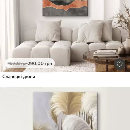
290
.00
грн
483
.33
грн
Сланець і дюни