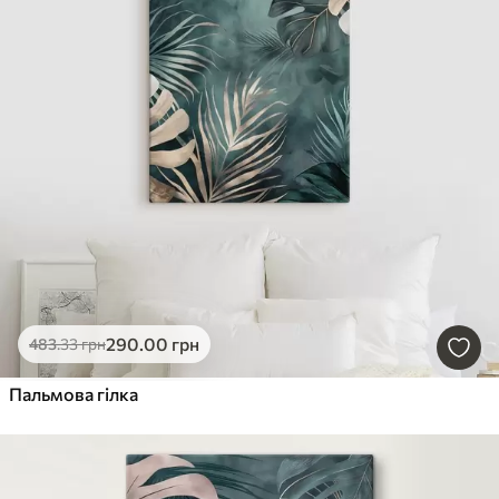
290
.00
грн
483
.33
грн
Пальмова гілка