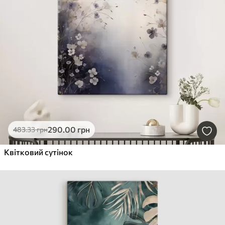
290
.00
грн
483
.33
грн
Квітковий сутінок