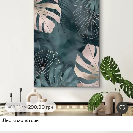
290
.00
грн
483
.33
грн
Листя монстери