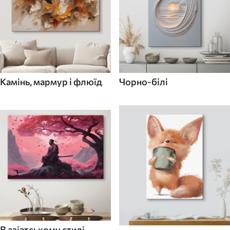
Камінь, мармур і флюїд
Чорно-білі
В азіатському стилі