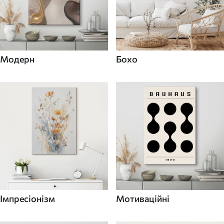
Модерн
Бохо
Імпресіонізм
Мотиваційні