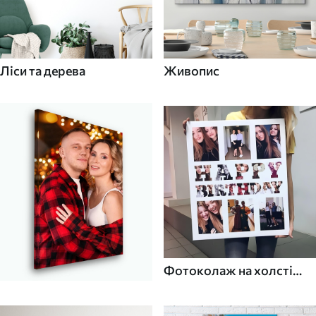
Ліси та дерева
Живопис
Фотоколаж на холсті
для дому