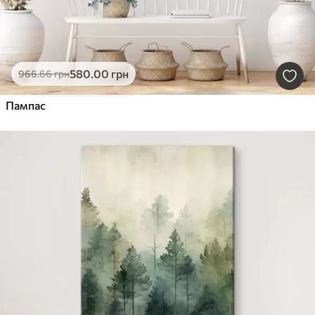
580
.00
грн
966
.66
грн
Пампас