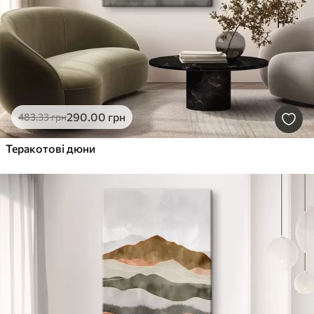
290
.00
грн
483
.33
грн
Теракотові дюни