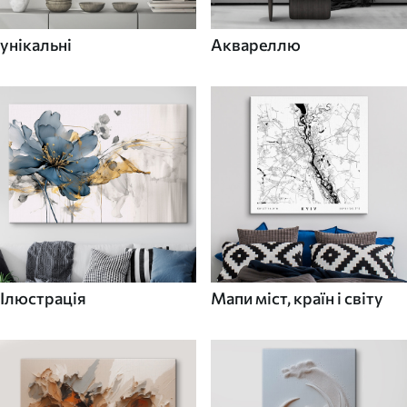
унікальні
Аквареллю
Ілюстрація
Мапи міст, країн і світу