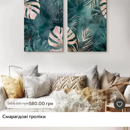
580
.00
грн
966
.66
грн
Смарагдові тропіки