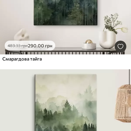
290
.00
грн
483
.33
грн
Смарагдова тайга