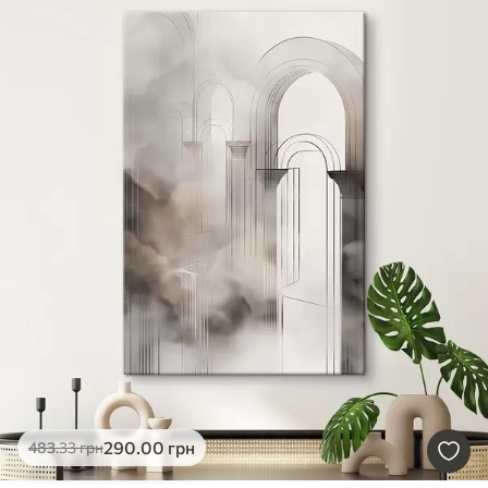
290
.00
грн
483
.33
грн