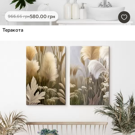
580
.00
грн
966
.66
грн
Теракота