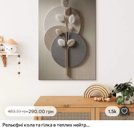
✓
Стійкість до вицвітання
✓
Безпечне чорнило без запаху
✗
Поверхня з текстурою полотна
✗
Екологічний матеріал
Преміум
Від
363
.00
грн
✓
Яскраві, насичені кольори
✓
Стійкість до вицвітання
✓
Безпечне чорнило без запаху
✓
Поверхня з текстурою полотна
✗
Екологічний матеріал
Еко-Преміум
290
.00
грн
1.5k
483
.33
грн
Від
455
.00
грн
✓
Яскраві, насичені кольори
Рельєфні кола та гілка в теплих нейтральних тонах
✓
Стійкість до вицвітання