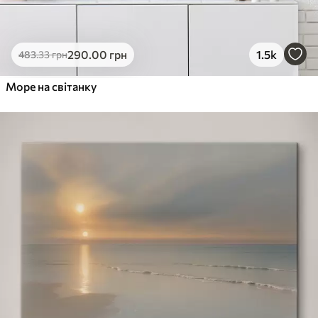
290
.00
грн
1.5k
483
.33
грн
Море на світанку