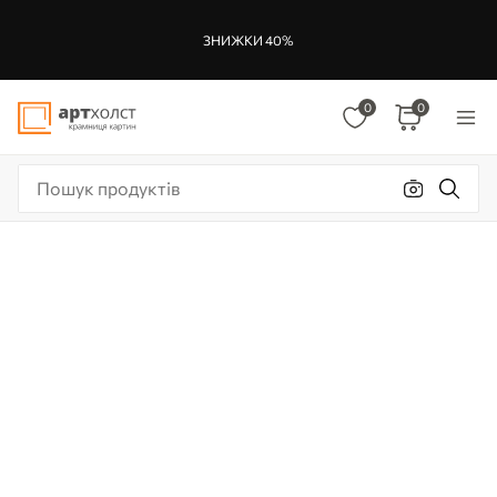
ЗНИЖКИ 40%
0
0