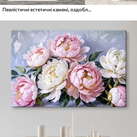
Пеалістичні естетичні камені, оздоблення будинку, природне освітлення