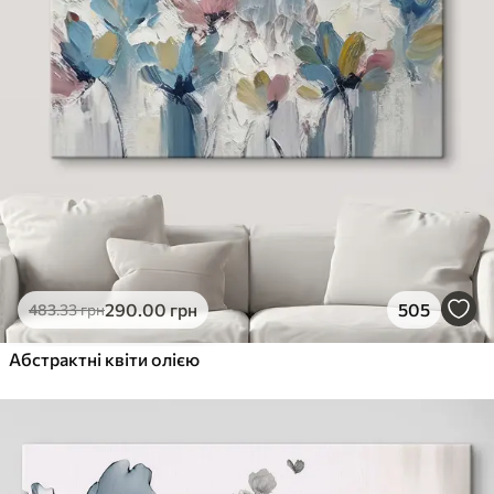
290
.00
грн
505
483
.33
грн
Абстрактні квіти олією