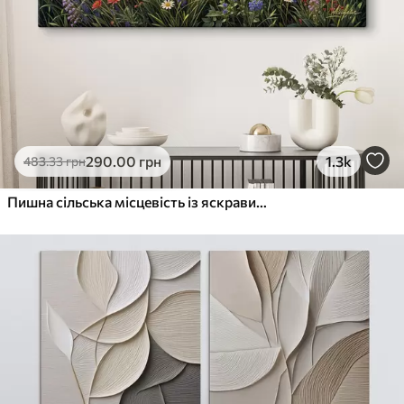
290
.00
грн
1.3k
483
.33
грн
Пишна сільська місцевість із яскравим лугом диких квітів, наповненим різнокольоровими квітами під хмарним небом