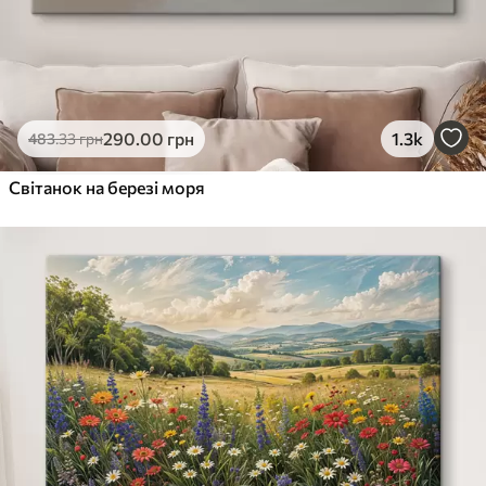
290
.00
грн
1.3k
483
.33
грн
Світанок на березі моря