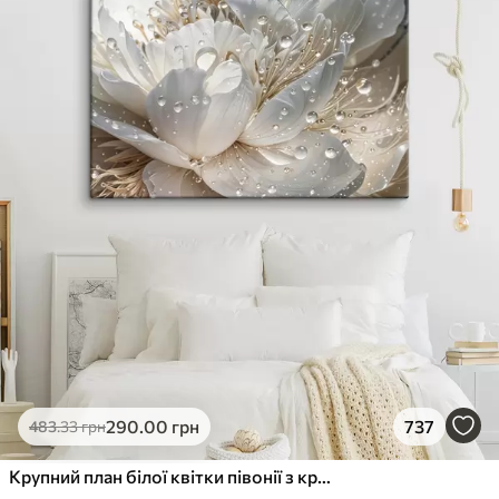
290
.00
грн
737
483
.33
грн
Крупний план білої квітки півонії з крапельками води на пелюстках на розмитому фоні