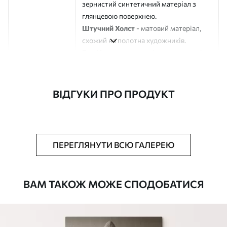
зернистий синтетичний матеріал з
глянцевою поверхнею.
Штучний Холст
- матовий матеріал,
схожий на полотна художників.
Еко-Холст
- високоякісне полотно зі
100% бавовни.
Автор
ART-HOLST
ВІДГУКИ ПРО ПРОДУКТ
Номер артикулу
s45344
Додатково
Можна додати лакове покриття.
ПЕРЕГЛЯНУТИ ВСЮ ГАЛЕРЕЮ
Доступні матеріали
ВАМ ТАКОЖ МОЖЕ СПОДОБАТИСЯ
Стандарт
Від
290
.00
грн
✓
Яскраві, насичені кольори