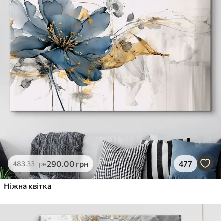
290
.00
грн
477
483
.33
грн
Ніжна квітка