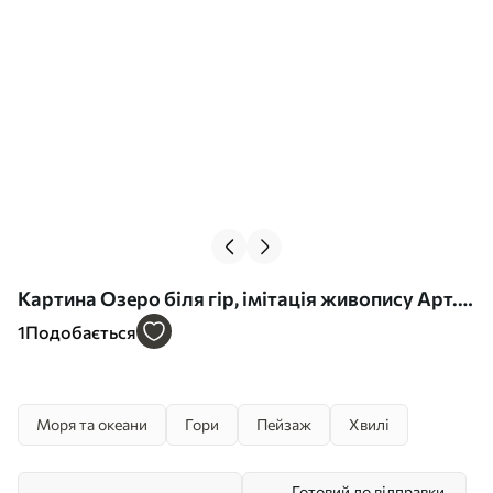
Картина Озеро біля гір, імітація живопису Арт.
s45344
1
Подобається
Моря та океани
Гори
Пейзаж
Хвилі
Готовий до відправки