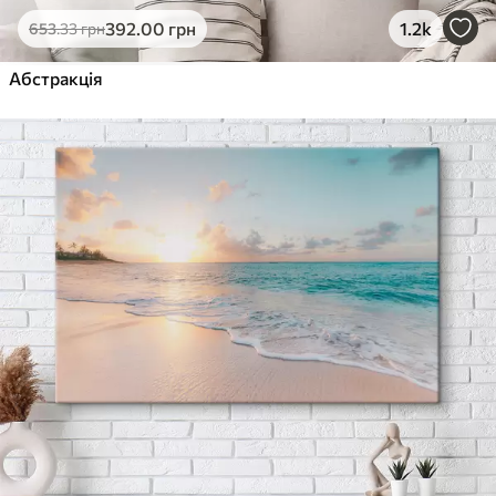
392
.00
грн
1.2k
653
.33
грн
Абстракція