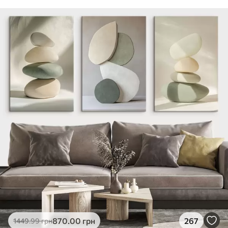
870
.00
грн
267
1449
.99
грн