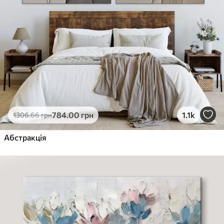
784
.00
грн
1.1k
1306
.66
грн
Абстракція