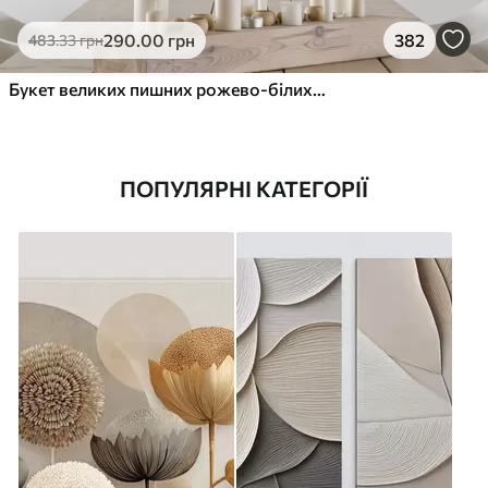
290
.00
грн
382
483
.33
грн
Букет великих пишних рожево-білих квітів півонії із зеленим листям на м’якому розмитому фоні
ПОПУЛЯРНІ КАТЕГОРІЇ