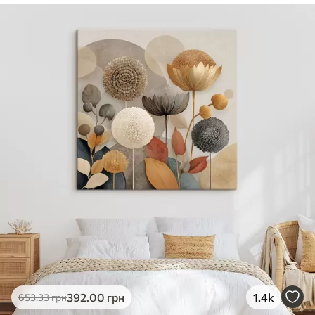
✓
Безпечне чорнило без запаху
✓
Поверхня з текстурою полотна
✓
Екологічний матеріал
392
.00
грн
1.4k
653
.33
грн