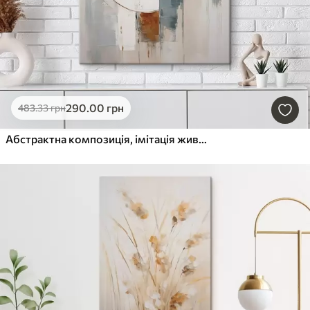
290
.00
грн
483
.33
грн
Абстрактна композиція, імітація живопису