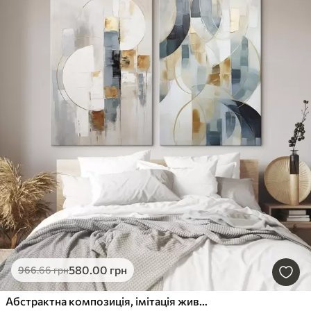
580
.00
грн
966
.66
грн
Абстрактна композиція, імітація живопису