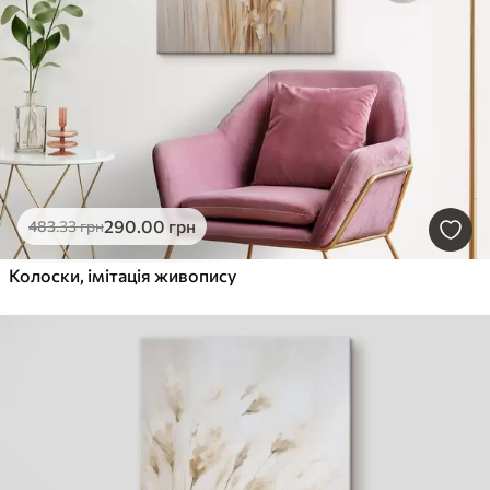
290
.00
грн
483
.33
грн
Колоски, імітація живопису