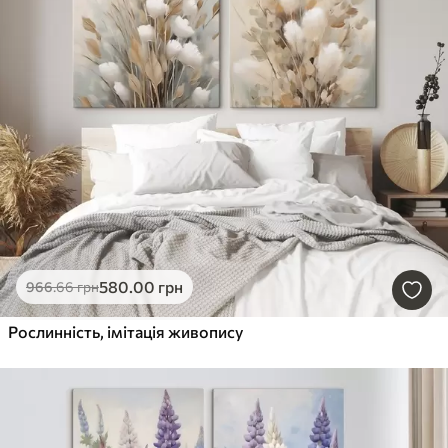
580
.00
грн
966
.66
грн
Рослинність, імітація живопису