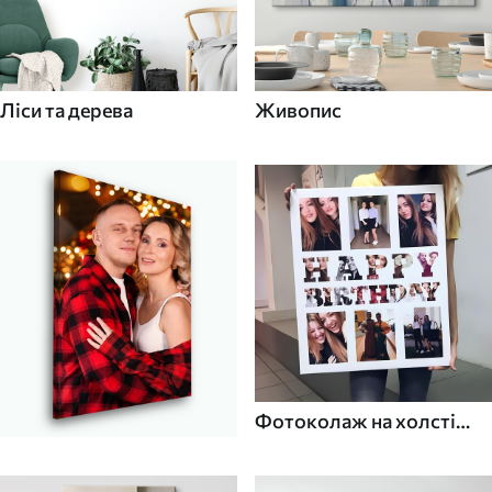
Ліси та дерева
Живопис
Фотоколаж на холсті
для дому