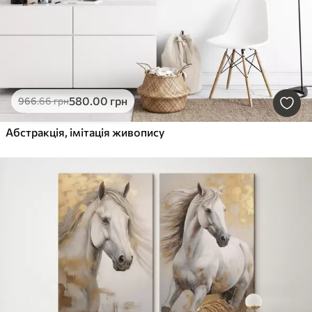
580
.00
грн
966
.66
грн
Абстракція, імітація живопису