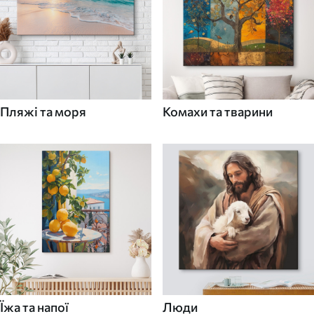
Пляжі та моря
Комахи та тварини
Їжа та напої
Люди