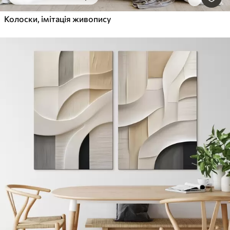
Колоски, імітація живопису