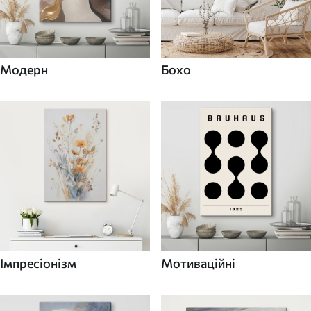
Модерн
Бохо
Імпресіонізм
Мотиваційні