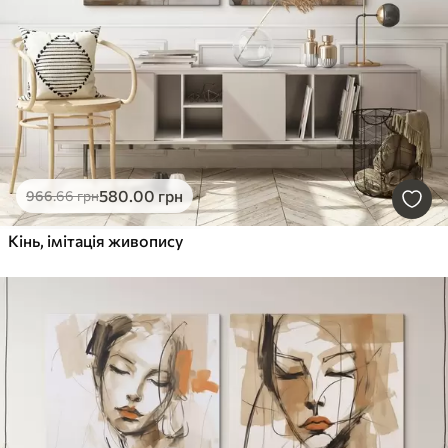
580
.00
грн
966
.66
грн
Кінь, імітація живопису