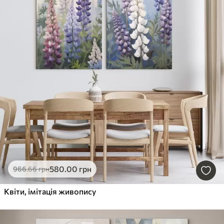
580
.00
грн
966
.66
грн
Квіти, імітація живопису