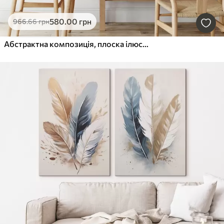
580
.00
грн
966
.66
грн
Абстрактна композиція, плоска ілюстрація