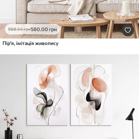
580
.00
грн
966
.66
грн
Пір'я, імітація живопису