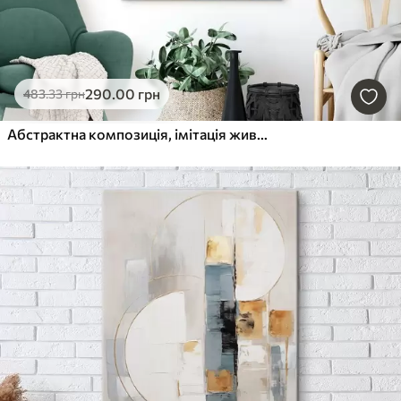
290
.00
грн
483
.33
грн
Абстрактна композиція, імітація живопису