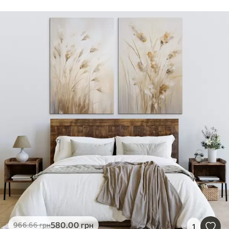
580
.00
грн
966
.66
грн
1