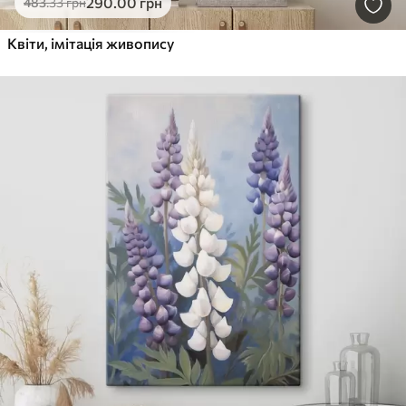
290
.00
грн
483
.33
грн
Квіти, імітація живопису