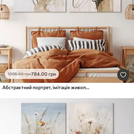
784
.00
грн
1306
.66
грн
Абстрактний портрет, імітація живопису