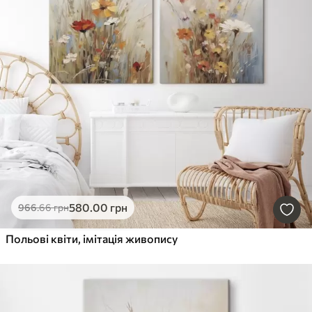
580
.00
грн
966
.66
грн
Польові квіти, імітація живопису