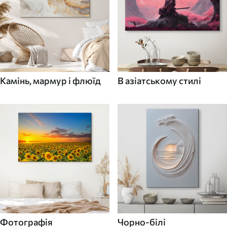
Камінь, мармур і флюїд
В азіатському стилі
Фотографія
Чорно-білі