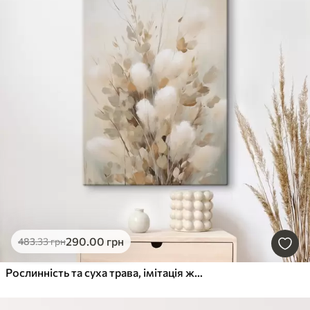
290
.00
грн
483
.33
грн
Рослинність та суха трава, імітація живопису