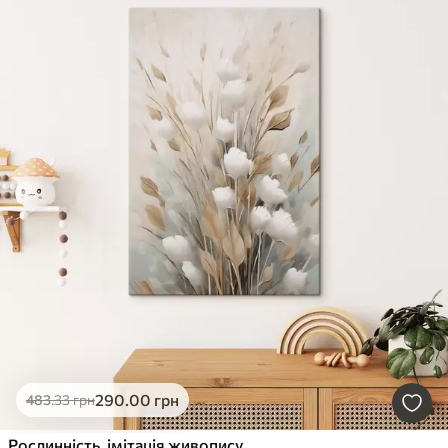
290
.00
грн
483
.33
грн
Рослинність, імітація живопису