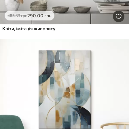
290
.00
грн
483
.33
грн
Квіти, імітація живопису