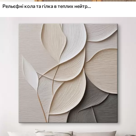
Рельєфні кола та гілка в теплих нейтральних тонах