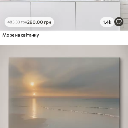
290
.00
грн
1.4k
483
.33
грн
Море на світанку