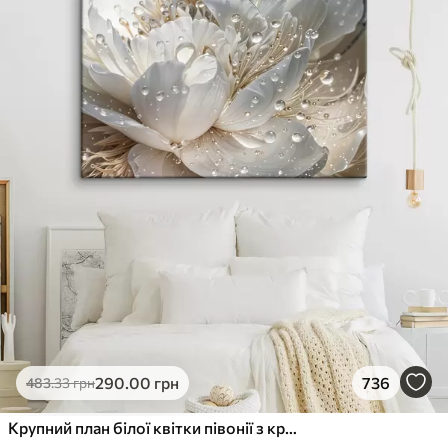
290
.00
грн
736
483
.33
грн
Крупний план білої квітки півонії з крапельками води на пелюстках на розмитому фоні