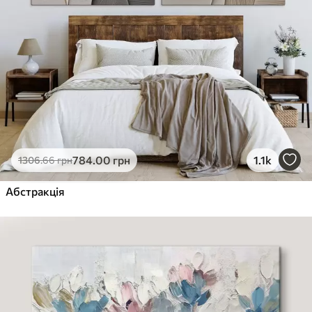
784
.00
грн
1.1k
1306
.66
грн
Абстракція