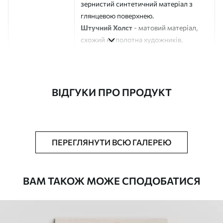
зернистий синтетичний матеріал з
глянцевою поверхнею.
Штучний Холст
- матовий матеріал,
схожий на полотна художників.
Еко-Холст
- високоякісне полотно зі
100% бавовни.
Автор
ART-HOLST
ВІДГУКИ ПРО ПРОДУКТ
Номер артикулу
s45254
Додатково
Можна додати лакове покриття.
ПЕРЕГЛЯНУТИ ВСЮ ГАЛЕРЕЮ
Доступні матеріали
ВАМ ТАКОЖ МОЖЕ СПОДОБАТИСЯ
Стандарт
Від
290
.00
грн
✓
Яскраві, насичені кольори