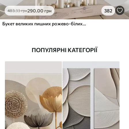
290
.00
грн
382
483
.33
грн
Букет великих пишних рожево-білих квітів півонії із зеленим листям на м’якому розмитому фоні
ПОПУЛЯРНІ КАТЕГОРІЇ