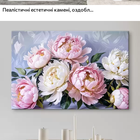
Пеалістичні естетичні камені, оздоблення будинку, природне освітлення