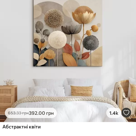
✓
Стійкість до вицвітання
✓
Безпечне чорнило без запаху
✗
Поверхня з текстурою полотна
✗
Екологічний матеріал
Преміум
Від
363
.00
грн
✓
Яскраві, насичені кольори
✓
Стійкість до вицвітання
✓
Безпечне чорнило без запаху
✓
Поверхня з текстурою полотна
✗
Екологічний матеріал
Еко-Преміум
392
.00
грн
1.4k
653
.33
грн
Від
455
.00
грн
✓
Абстрактні квіти
Яскраві, насичені кольори
✓
Стійкість до вицвітання