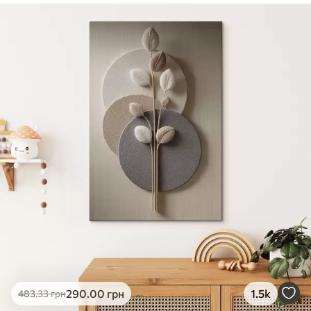
✓
Безпечне чорнило без запаху
✓
Поверхня з текстурою полотна
✓
Екологічний матеріал
290
.00
грн
1.5k
483
.33
грн