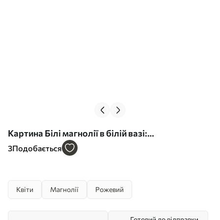
Картина Білі магнолії в білій вазі:
мінімалістичний квітковий живопис Арт. s45254
3
Подобається
Квіти
Магнолії
Рожевий
Готовий до відправки