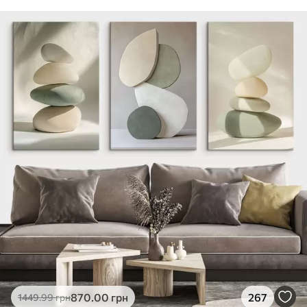
870
.00
грн
267
1449
.99
грн