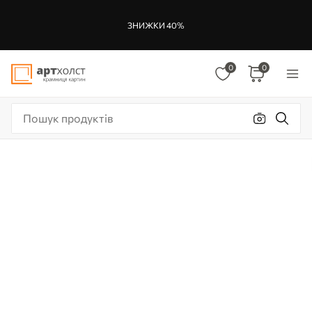
ЗНИЖКИ 40%
0
0