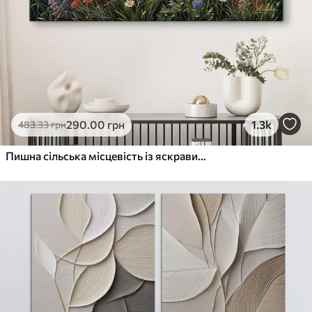
290
.00
грн
1.3k
483
.33
грн
Пишна сільська місцевість із яскравим лугом диких квітів, наповненим різнокольоровими квітами під хмарним небом