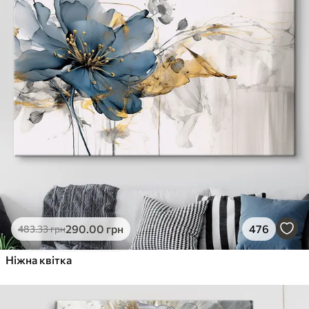
290
.00
грн
476
483
.33
грн
Ніжна квітка