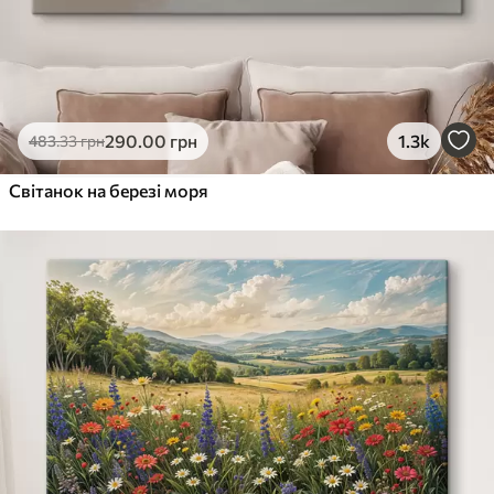
290
.00
грн
1.3k
483
.33
грн
Світанок на березі моря