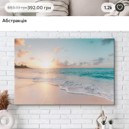
392
.00
грн
1.2k
653
.33
грн
Абстракція