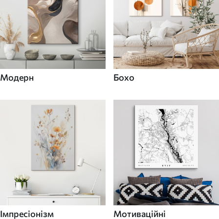
Модерн
Бохо
Імпресіонізм
Мотиваційні