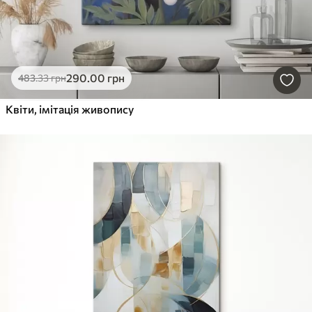
290
.00
грн
483
.33
грн
Квіти, імітація живопису