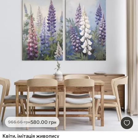
580
.00
грн
966
.66
грн
Квіти, імітація живопису