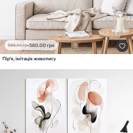
580
.00
грн
966
.66
грн
Пір'я, імітація живопису