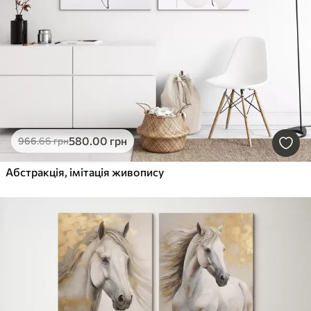
580
.00
грн
966
.66
грн
Абстракція, імітація живопису