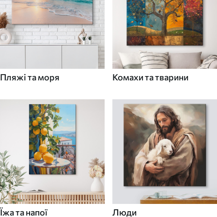
Пляжі та моря
Комахи та тварини
Їжа та напої
Люди