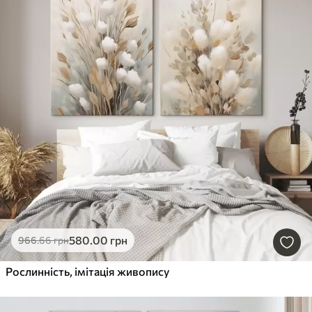
580
.00
грн
966
.66
грн
Рослинність, імітація живопису