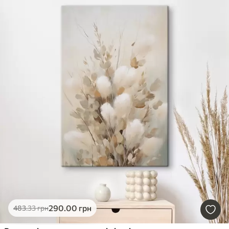
290
.00
грн
483
.33
грн