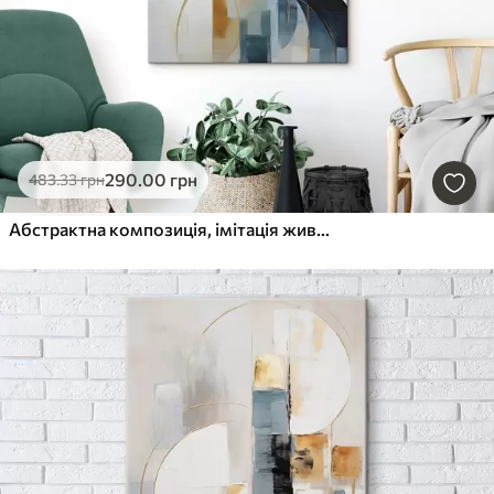
290
.00
грн
483
.33
грн
Абстрактна композиція, імітація живопису