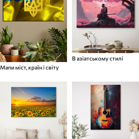
В азіатському стилі
Мапи міст, країн і світу