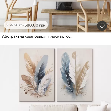
580
.00
грн
966
.66
грн
Абстрактна композиція, плоска ілюстрація