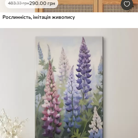
290
.00
грн
483
.33
грн
Рослинність, імітація живопису