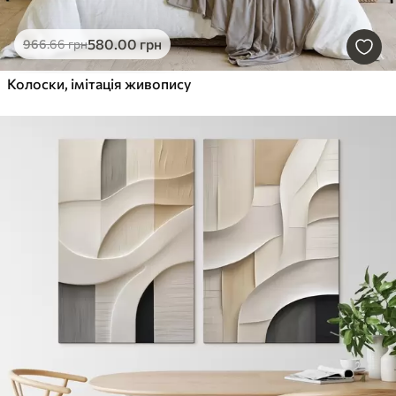
580
.00
грн
966
.66
грн
Колоски, імітація живопису