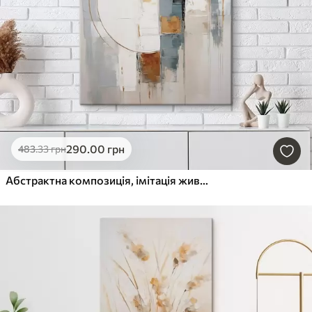
290
.00
грн
483
.33
грн
Абстрактна композиція, імітація живопису