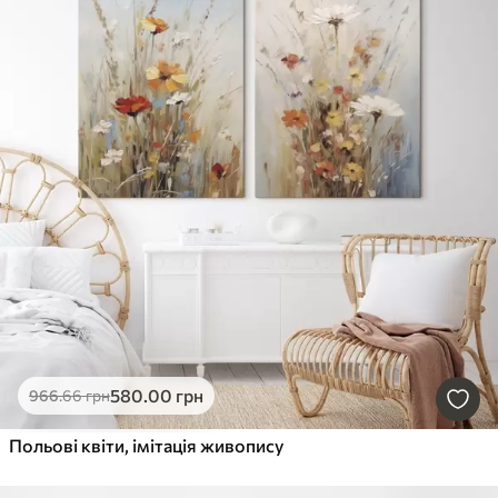
580
.00
грн
966
.66
грн
Польові квіти, імітація живопису