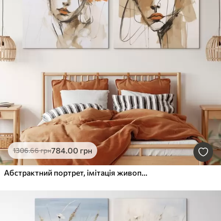
784
.00
грн
1306
.66
грн
Абстрактний портрет, імітація живопису