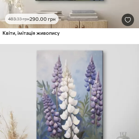
290
.00
грн
483
.33
грн
Квіти, імітація живопису