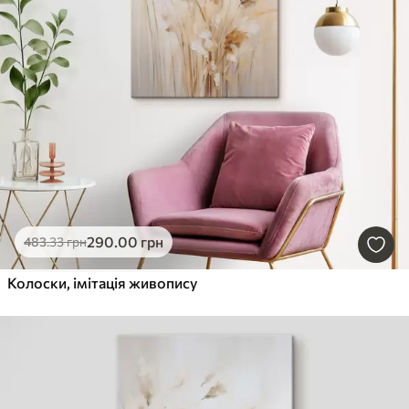
290
.00
грн
483
.33
грн
Колоски, імітація живопису