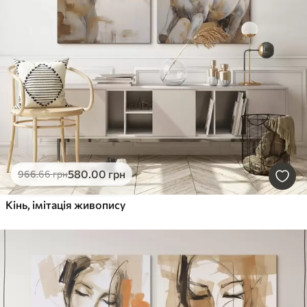
580
.00
грн
966
.66
грн
Кінь, імітація живопису