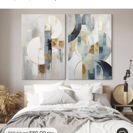
580
.00
грн
966
.66
грн