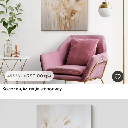
290
.00
грн
483
.33
грн
Колоски, імітація живопису