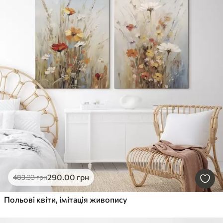
290
.00
грн
483
.33
грн
Польові квіти, імітація живопису