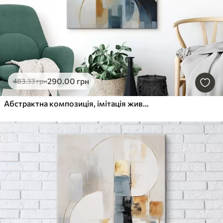
290
.00
грн
483
.33
грн
Абстрактна композиція, імітація живопису