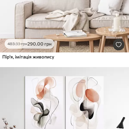
290
.00
грн
483
.33
грн
Пір'я, імітація живопису