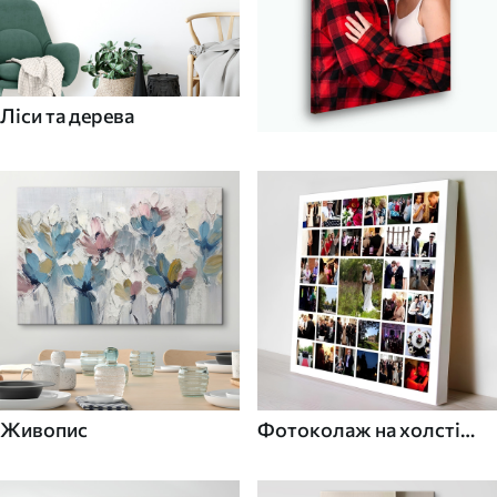
Ліси та дерева
Живопис
Фотоколаж на холсті
для дому