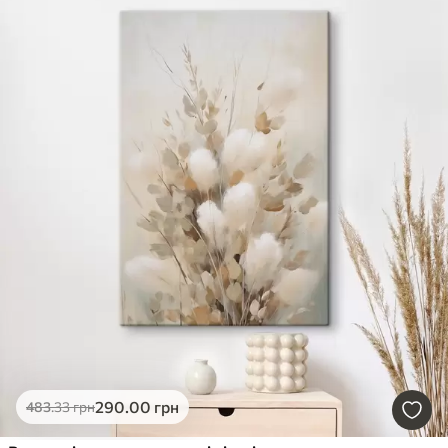
290
.00
грн
483
.33
грн