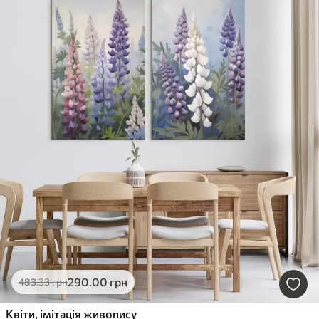
290
.00
грн
483
.33
грн
Квіти, імітація живопису