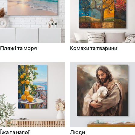
Пляжі та моря
Комахи та тварини
Їжа та напої
Люди