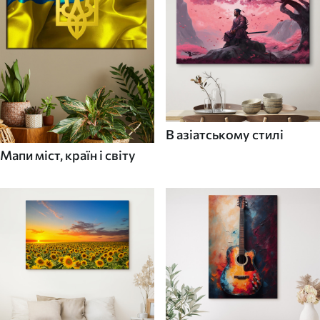
В азіатському стилі
Мапи міст, країн і світу