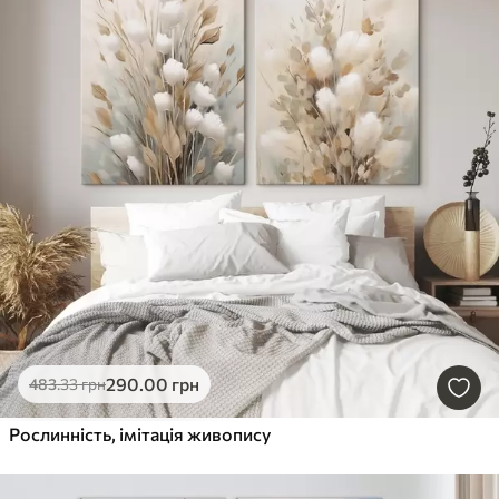
290
.00
грн
483
.33
грн
Рослинність, імітація живопису