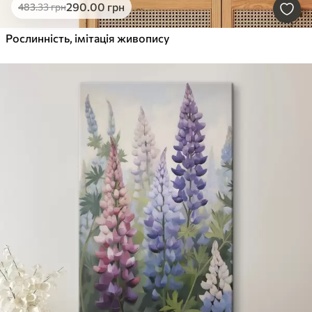
290
.00
грн
483
.33
грн
Рослинність, імітація живопису