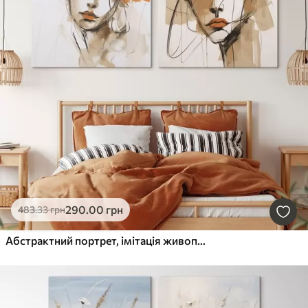
290
.00
грн
483
.33
грн
Абстрактний портрет, імітація живопису