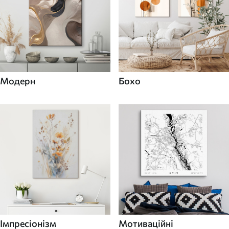
Модерн
Бохо
Імпресіонізм
Мотиваційні