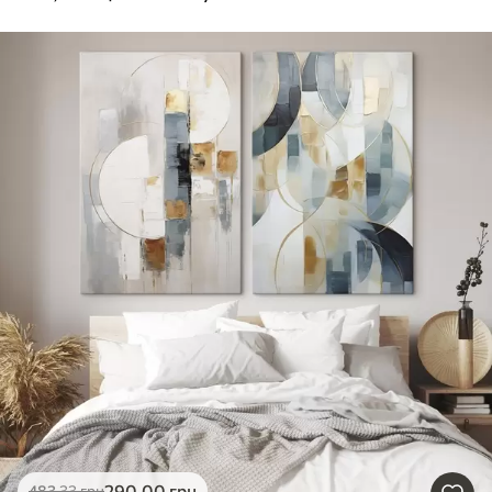
290
.00
грн
483
.33
грн