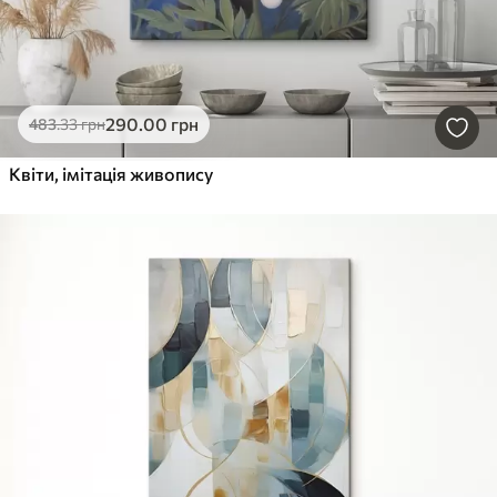
290
.00
грн
483
.33
грн
Квіти, імітація живопису