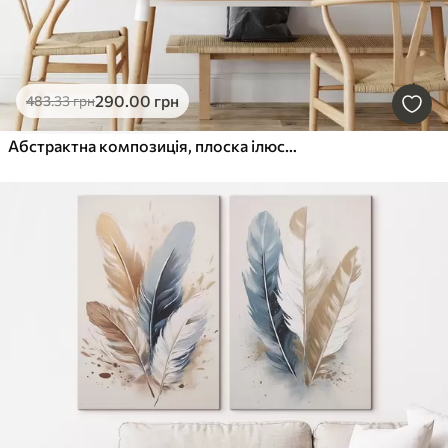
290
.00
грн
483
.33
грн
Абстрактна композиція, плоска ілюстрація