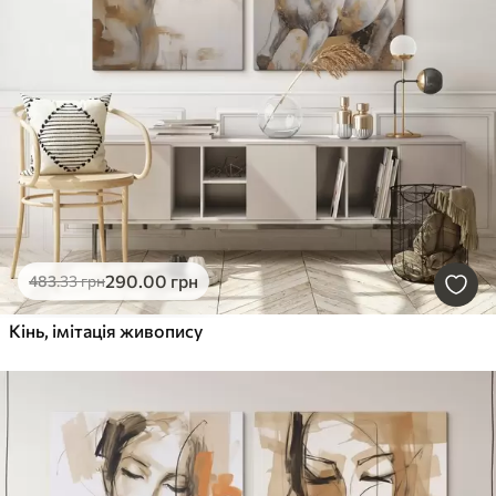
290
.00
грн
483
.33
грн
Кінь, імітація живопису