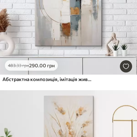
290
.00
грн
483
.33
грн
Абстрактна композиція, імітація живопису