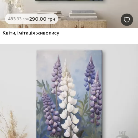
290
.00
грн
483
.33
грн
Квіти, імітація живопису