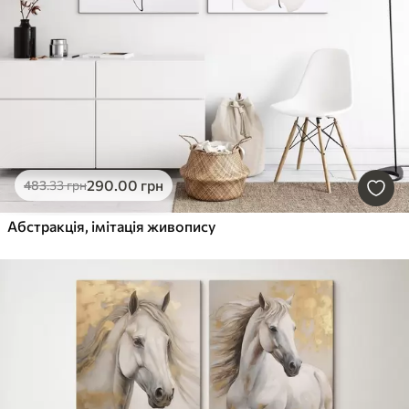
290
.00
грн
483
.33
грн
Абстракція, імітація живопису