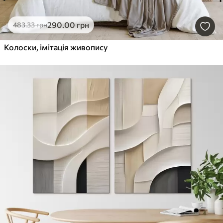
290
.00
грн
483
.33
грн
Колоски, імітація живопису