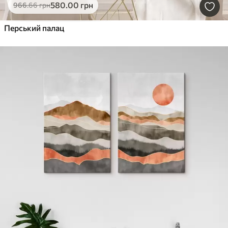
580
.00
грн
966
.66
грн
Перський палац