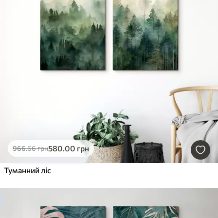
580
.00
грн
966
.66
грн
Туманний ліс