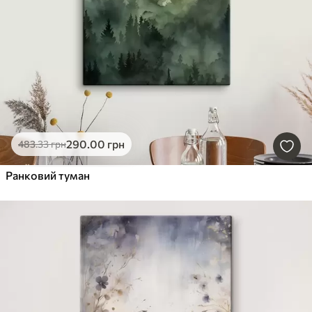
290
.00
грн
483
.33
грн
Ранковий туман