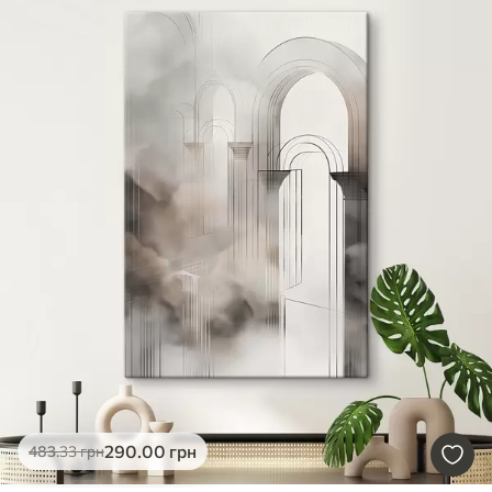
290
.00
грн
483
.33
грн