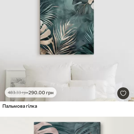
290
.00
грн
483
.33
грн
Пальмова гілка