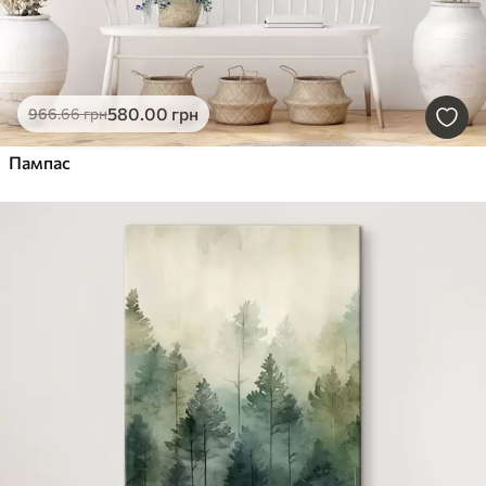
580
.00
грн
966
.66
грн
Пампас