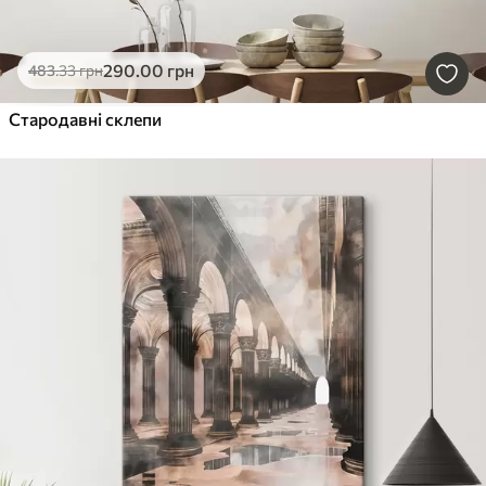
290
.00
грн
483
.33
грн
Стародавні склепи