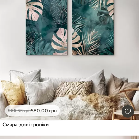
580
.00
грн
966
.66
грн
Смарагдові тропіки