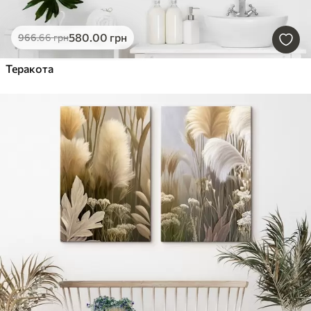
580
.00
грн
966
.66
грн
Теракота