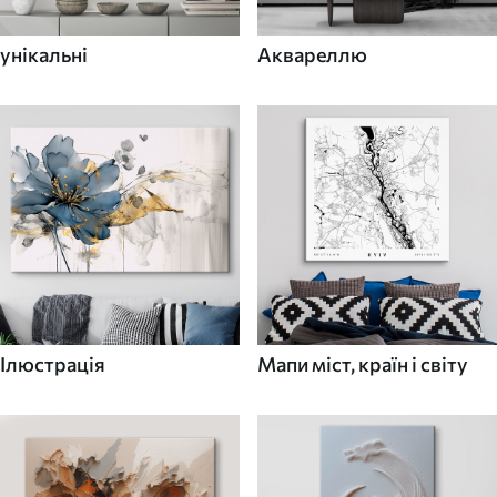
унікальні
Аквареллю
Ілюстрація
Мапи міст, країн і світу