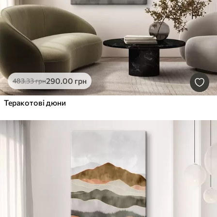
290
.00
грн
483
.33
грн
Теракотові дюни