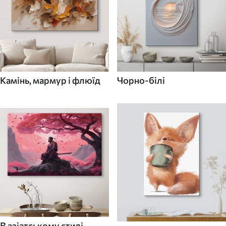
Камінь, мармур і флюїд
Чорно-білі
В азіатському стилі