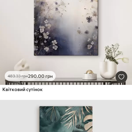
290
.00
грн
483
.33
грн
Квітковий сутінок