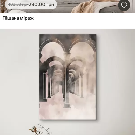
290
.00
грн
483
.33
грн
Піщана міраж