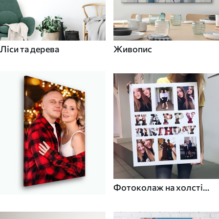
Ліси та дерева
Живопис
Фотоколаж на холсті
для дому