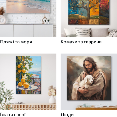
Пляжі та моря
Комахи та тварини
Їжа та напої
Люди