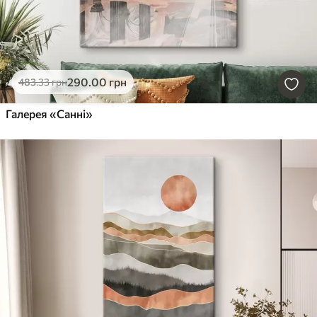
290
.00
грн
483
.33
грн
Галерея «Санні»