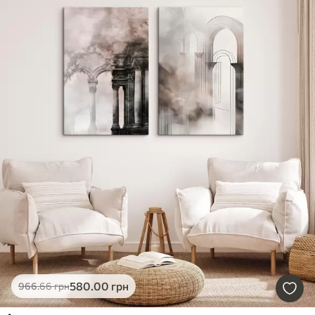
580
.00
грн
966
.66
грн