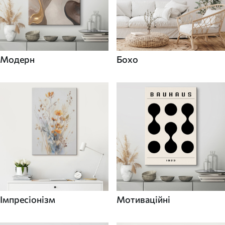
Модерн
Бохо
Імпресіонізм
Мотиваційні