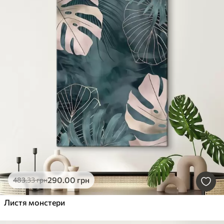
290
.00
грн
483
.33
грн
Листя монстери