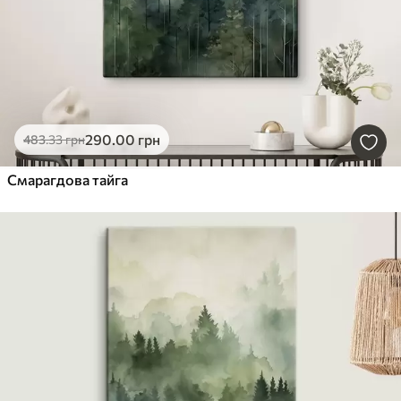
290
.00
грн
483
.33
грн
Смарагдова тайга