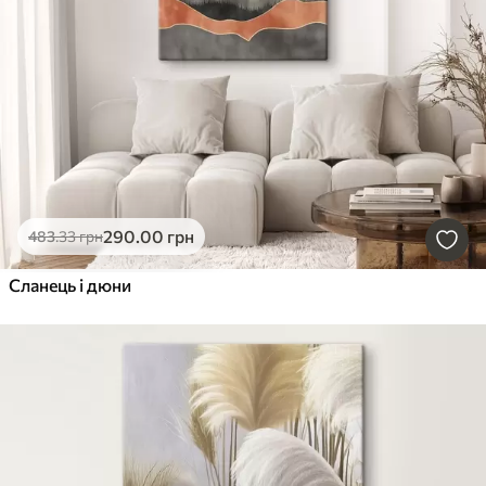
290
.00
грн
483
.33
грн
Сланець і дюни