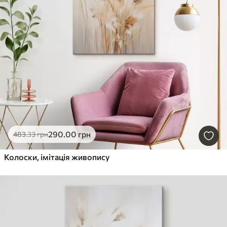
290
.00
грн
483
.33
грн
Колоски, імітація живопису