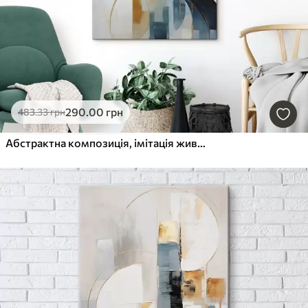
290
.00
грн
483
.33
грн
Абстрактна композиція, імітація живопису