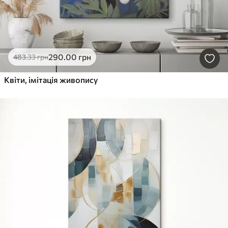
290
.00
грн
483
.33
грн
Квіти, імітація живопису