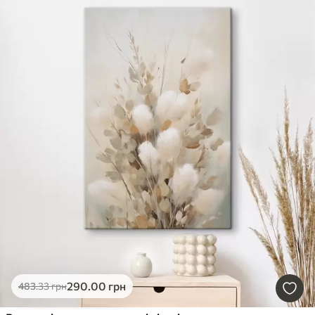
290
.00
грн
483
.33
грн