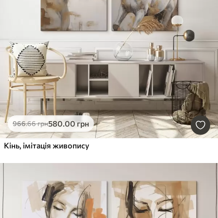
580
.00
грн
966
.66
грн
Кінь, імітація живопису