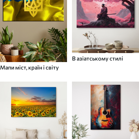
В азіатському стилі
Мапи міст, країн і світу