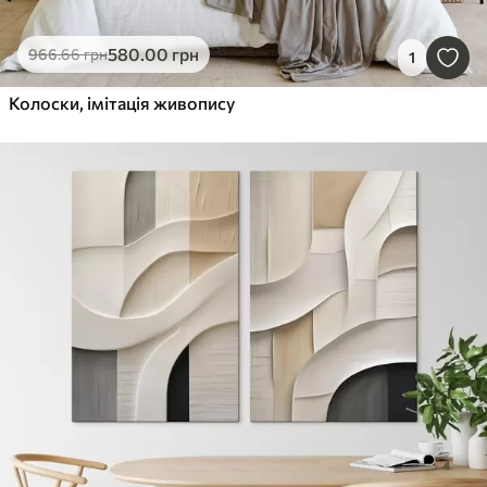
580
.00
грн
966
.66
грн
1
Колоски, імітація живопису