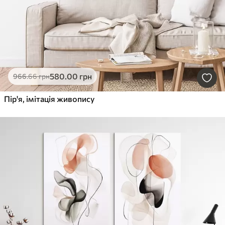
580
.00
грн
966
.66
грн
Пір'я, імітація живопису