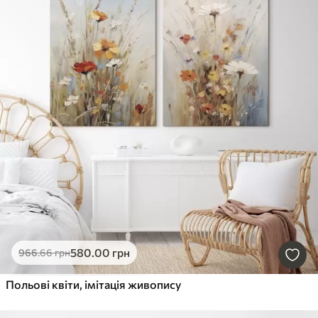
580
.00
грн
966
.66
грн
Польові квіти, імітація живопису