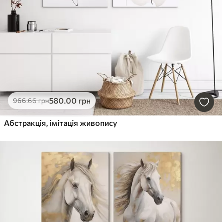
580
.00
грн
966
.66
грн
Абстракція, імітація живопису