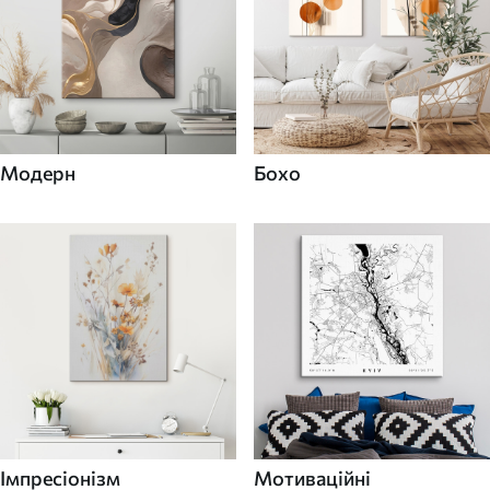
Модерн
Бохо
Імпресіонізм
Мотиваційні