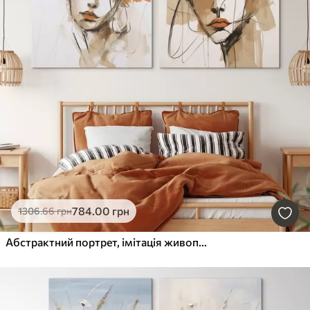
784
.00
грн
1306
.66
грн
Абстрактний портрет, імітація живопису