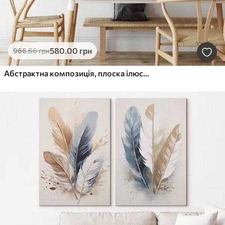
580
.00
грн
966
.66
грн
Абстрактна композиція, плоска ілюстрація