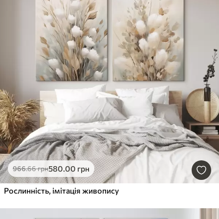
580
.00
грн
966
.66
грн
Рослинність, імітація живопису