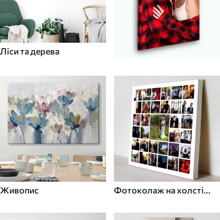
Ліси та дерева
Живопис
Фотоколаж на холсті
для дому