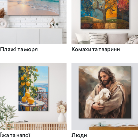
Пляжі та моря
Комахи та тварини
Їжа та напої
Люди