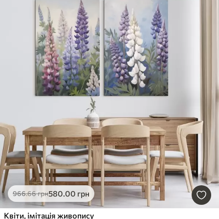
580
.00
грн
966
.66
грн
Квіти, імітація живопису