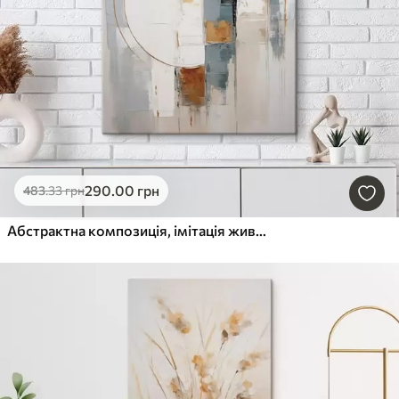
290
.00
грн
483
.33
грн
Абстрактна композиція, імітація живопису