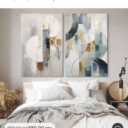
580
.00
грн
966
.66
грн