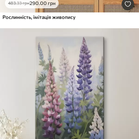
290
.00
грн
483
.33
грн
Рослинність, імітація живопису