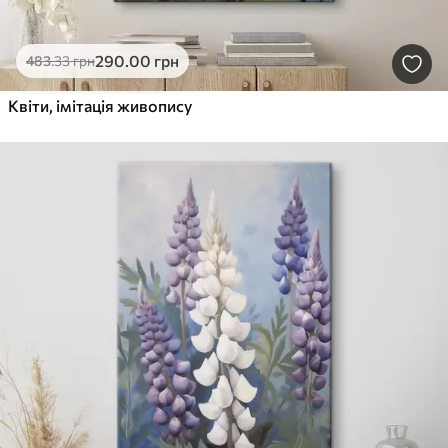
290
.00
грн
483
.33
грн
Квіти, імітація живопису