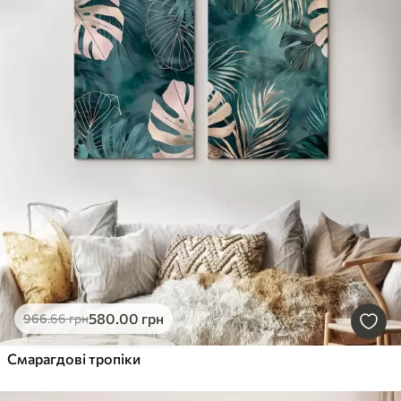
580
.00
грн
966
.66
грн
Смарагдові тропіки