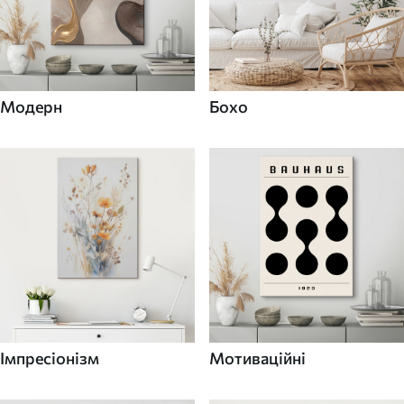
Модерн
Бохо
Імпресіонізм
Мотиваційні