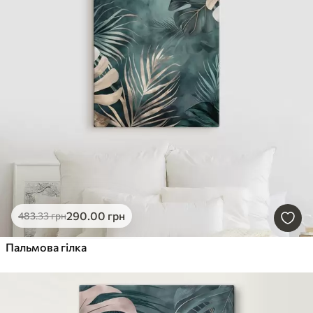
290
.00
грн
483
.33
грн
Пальмова гілка