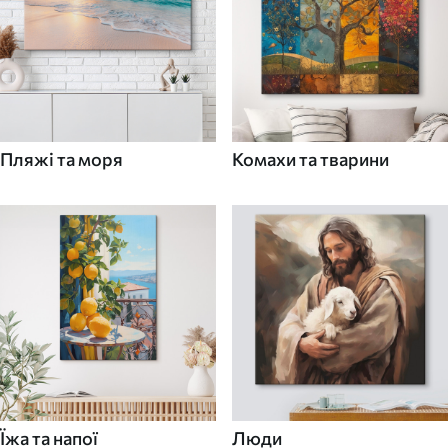
Пляжі та моря
Комахи та тварини
Їжа та напої
Люди