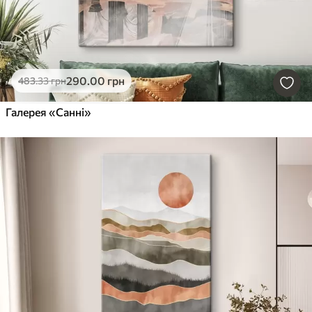
290
.00
грн
483
.33
грн
Галерея «Санні»