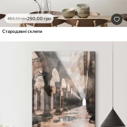
290
.00
грн
483
.33
грн
Стародавні склепи