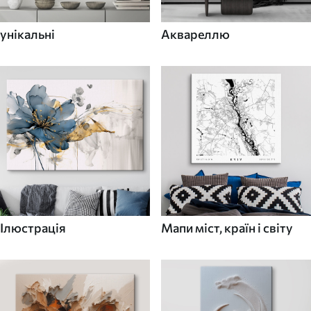
унікальні
Аквареллю
Ілюстрація
Мапи міст, країн і світу