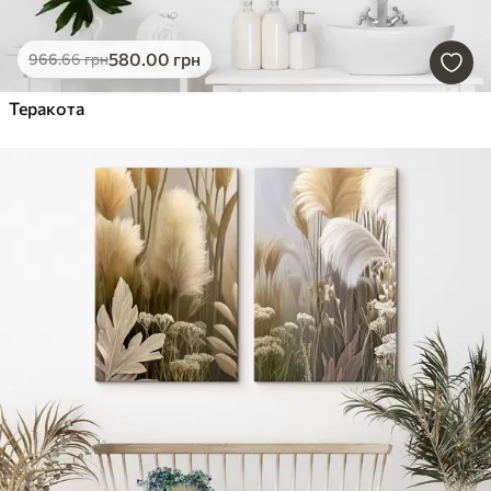
580
.00
грн
966
.66
грн
Теракота