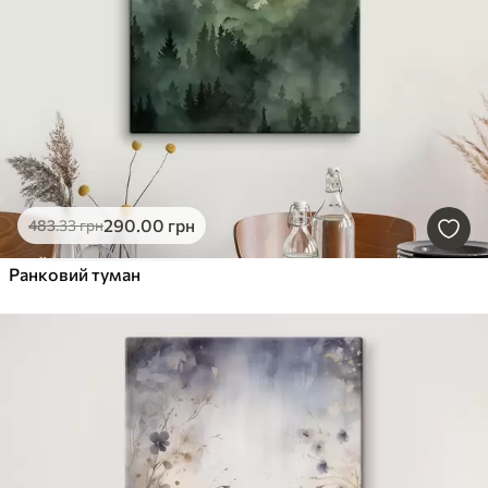
290
.00
грн
483
.33
грн
Ранковий туман