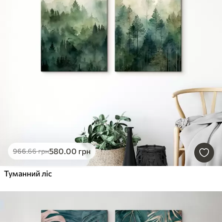
580
.00
грн
966
.66
грн
Туманний ліс