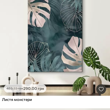
290
.00
грн
483
.33
грн
Листя монстери