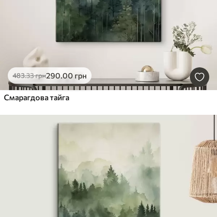
290
.00
грн
483
.33
грн
Смарагдова тайга