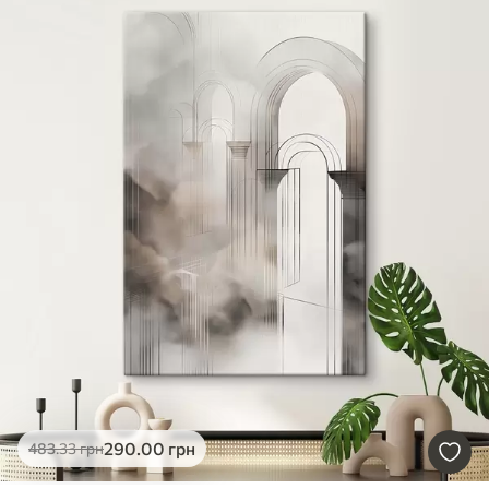
290
.00
грн
483
.33
грн