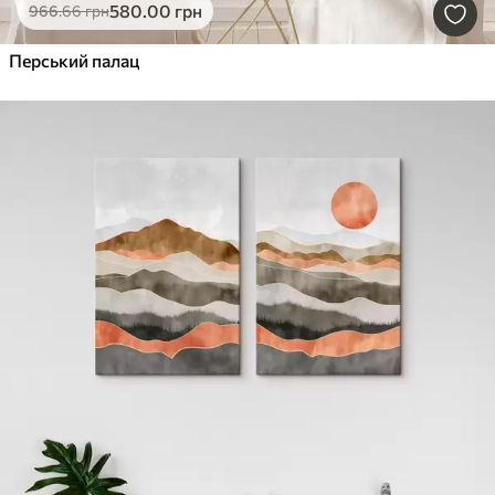
580
.00
грн
966
.66
грн
Перський палац