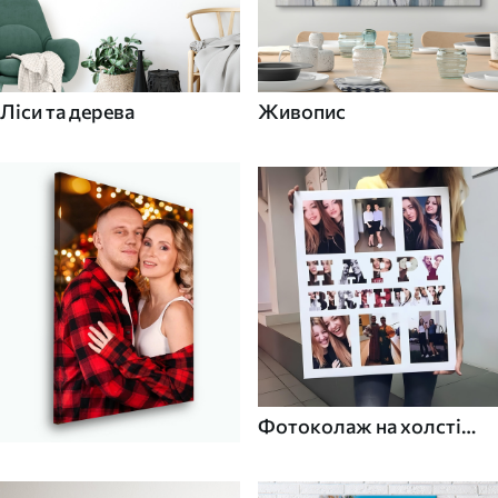
Ліси та дерева
Живопис
Фотоколаж на холсті
для дому