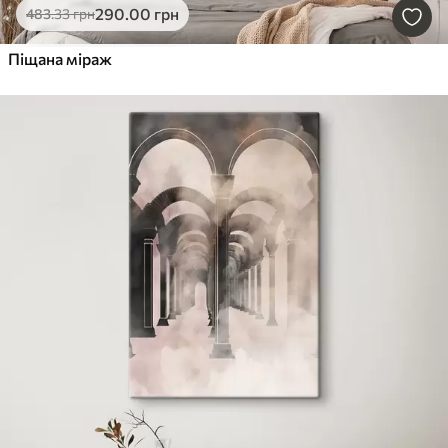
290
.00
грн
483
.33
грн
Піщана міраж