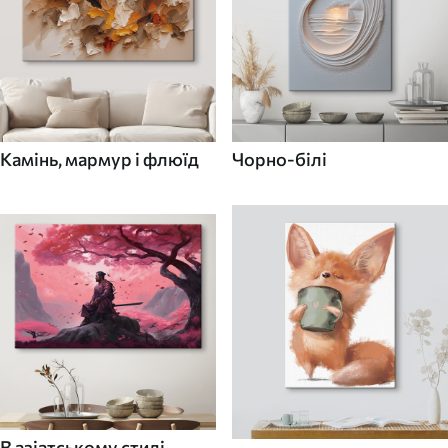
Камінь, мармур і флюїд
Чорно-білі
В азіатському стилі