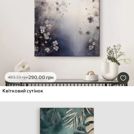
290
.00
грн
483
.33
грн
Квітковий сутінок