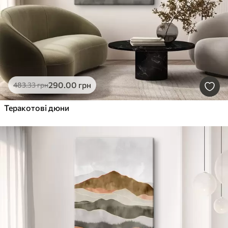
290
.00
грн
483
.33
грн
Теракотові дюни