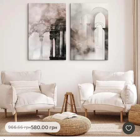
580
.00
грн
966
.66
грн