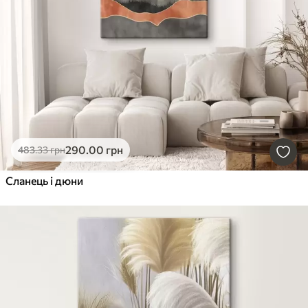
290
.00
грн
483
.33
грн
Сланець і дюни