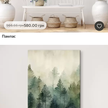
580
.00
грн
966
.66
грн
Пампас