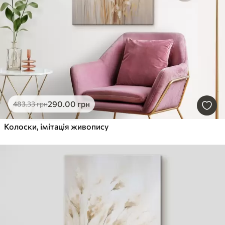
290
.00
грн
483
.33
грн
Колоски, імітація живопису