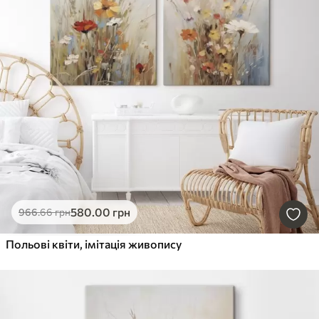
580
.00
грн
966
.66
грн
Польові квіти, імітація живопису