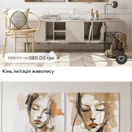
580
.00
грн
966
.66
грн
Кінь, імітація живопису