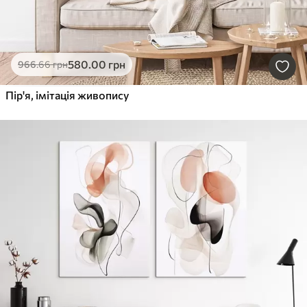
580
.00
грн
966
.66
грн
Пір'я, імітація живопису