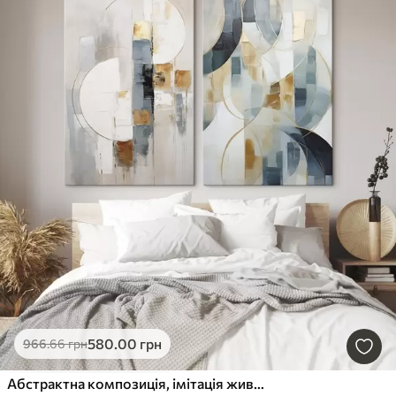
580
.00
грн
966
.66
грн
Абстрактна композиція, імітація живопису