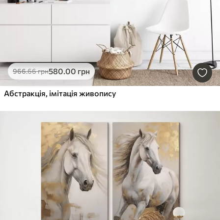
580
.00
грн
966
.66
грн
Абстракція, імітація живопису