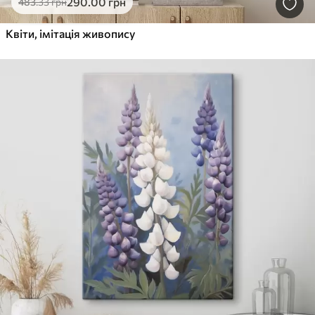
290
.00
грн
483
.33
грн
Квіти, імітація живопису