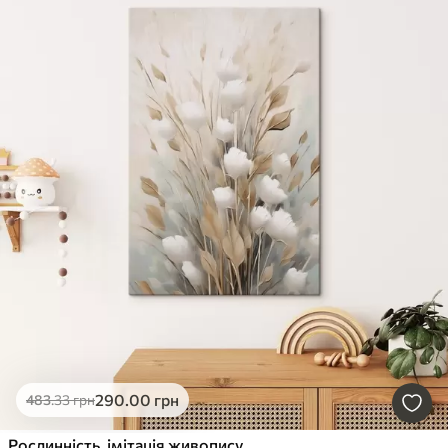
290
.00
грн
483
.33
грн
Рослинність, імітація живопису