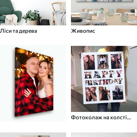
Ліси та дерева
Живопис
Фотоколаж на холсті
для дому