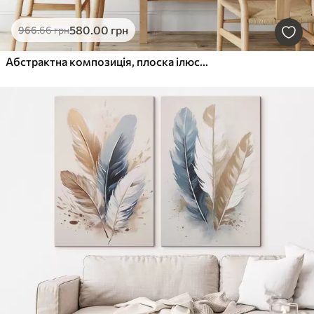
580
.00
грн
966
.66
грн
Абстрактна композиція, плоска ілюстрація