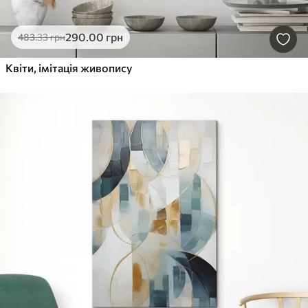
290
.00
грн
483
.33
грн
Квіти, імітація живопису