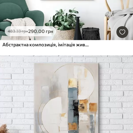
290
.00
грн
483
.33
грн
Абстрактна композиція, імітація живопису