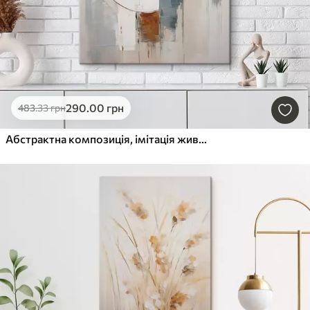
290
.00
грн
483
.33
грн
Абстрактна композиція, імітація живопису