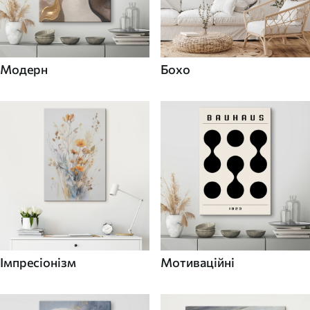
Модерн
Бохо
Імпресіонізм
Мотиваційні