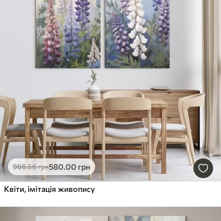
580
.00
грн
966
.66
грн
Квіти, імітація живопису