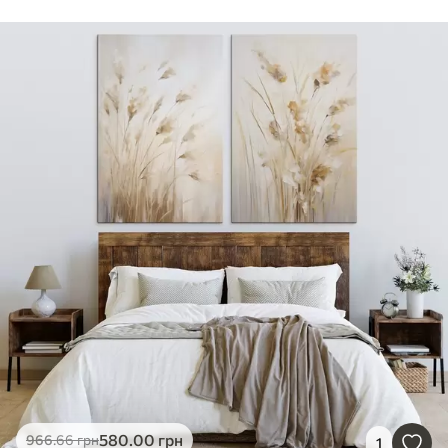
580
.00
грн
966
.66
грн
1