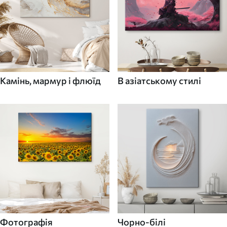
Камінь, мармур і флюїд
В азіатському стилі
Фотографія
Чорно-білі