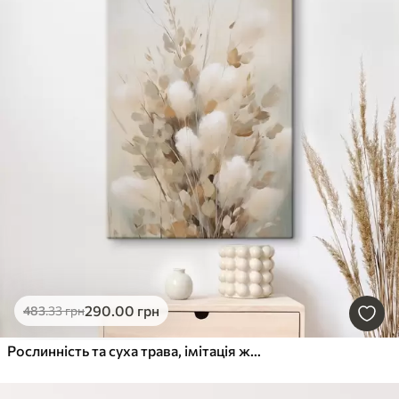
290
.00
грн
483
.33
грн
Рослинність та суха трава, імітація живопису