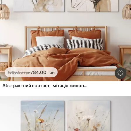
784
.00
грн
1306
.66
грн
Абстрактний портрет, імітація живопису