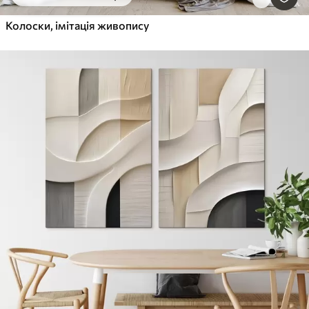
Колоски, імітація живопису