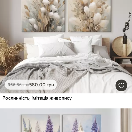
580
.00
грн
966
.66
грн
Рослинність, імітація живопису