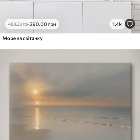
290
.00
грн
1.4k
483
.33
грн
Море на світанку