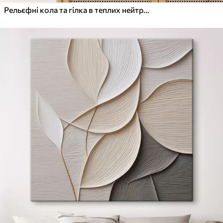
Рельєфні кола та гілка в теплих нейтральних тонах