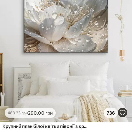
290
.00
грн
736
483
.33
грн
Крупний план білої квітки півонії з крапельками води на пелюстках на розмитому фоні