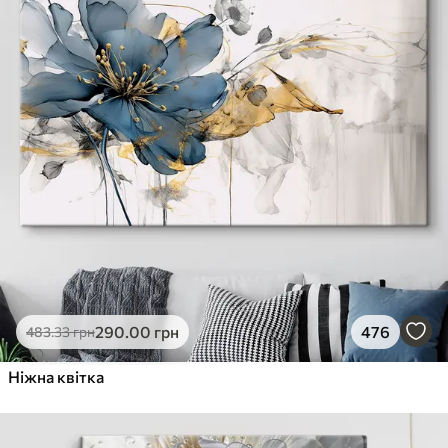
290
.00
грн
476
483
.33
грн
Ніжна квітка