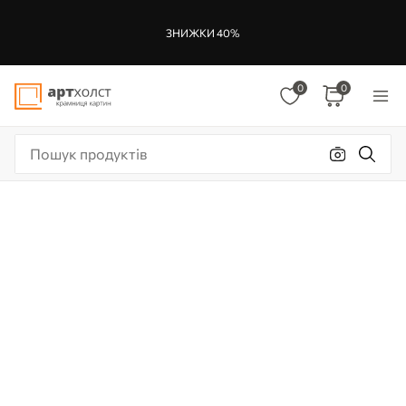
ЗНИЖКИ 40%
0
0