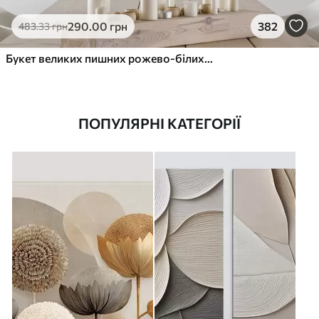
290
.00
грн
382
483
.33
грн
Букет великих пишних рожево-білих квітів півонії із зеленим листям на м’якому розмитому фоні
ПОПУЛЯРНІ КАТЕГОРІЇ