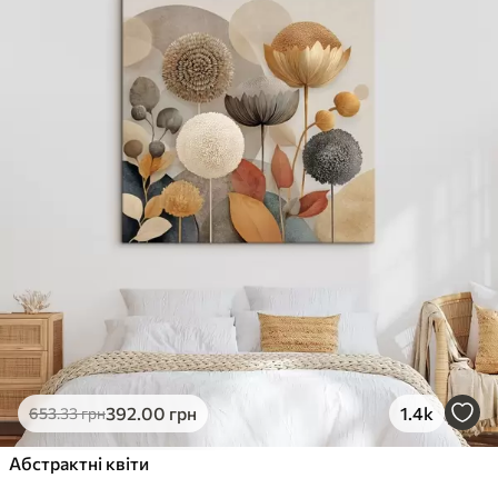
✓
Стійкість до вицвітання
✓
Безпечне чорнило без запаху
✗
Поверхня з текстурою полотна
✗
Екологічний матеріал
Преміум
Від
490
.00
грн
✓
Яскраві, насичені кольори
✓
Стійкість до вицвітання
✓
Безпечне чорнило без запаху
✓
Поверхня з текстурою полотна
✗
Екологічний матеріал
Еко-Преміум
392
.00
грн
1.4k
653
.33
грн
Від
615
.00
грн
✓
Абстрактні квіти
Яскраві, насичені кольори
✓
Стійкість до вицвітання