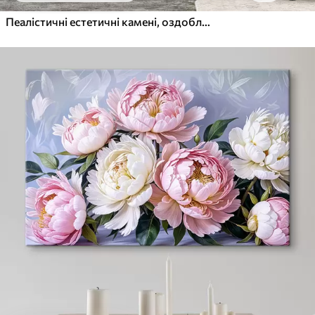
Пеалістичні естетичні камені, оздоблення будинку, природне освітлення