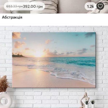
392
.00
грн
1.2k
653
.33
грн
Абстракція