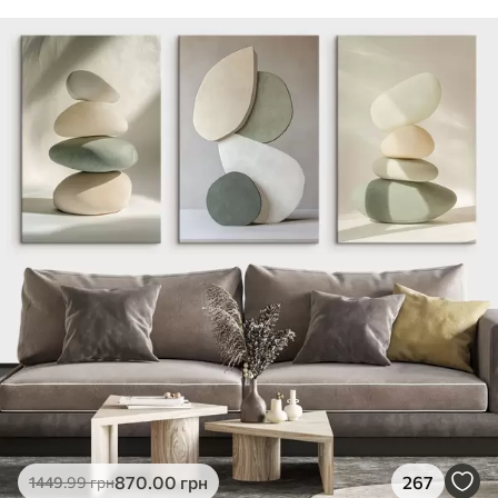
870
.00
грн
267
1449
.99
грн