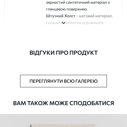
зернистий синтетичний матеріал з
глянцевою поверхнею.
Штучний Холст
- матовий матеріал,
схожий на полотна художників.
Еко-Холст
- високоякісне полотно зі
100% бавовни.
Автор
ART-HOLST
ВІДГУКИ ПРО ПРОДУКТ
Номер артикулу
s45045
Додатково
Можна додати лакове покриття.
ПЕРЕГЛЯНУТИ ВСЮ ГАЛЕРЕЮ
Доступні матеріали
ВАМ ТАКОЖ МОЖЕ СПОДОБАТИСЯ
Стандарт
Від
392
.00
грн
✓
Яскраві, насичені кольори