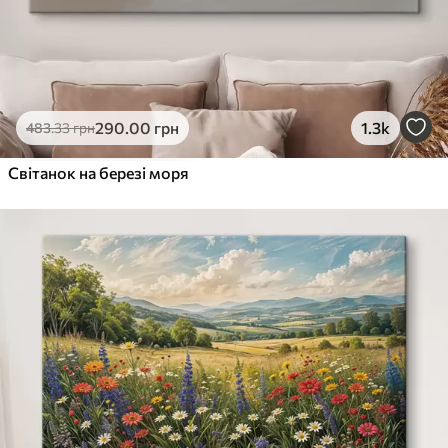
290
.00
грн
1.3k
483
.33
грн
Світанок на березі моря