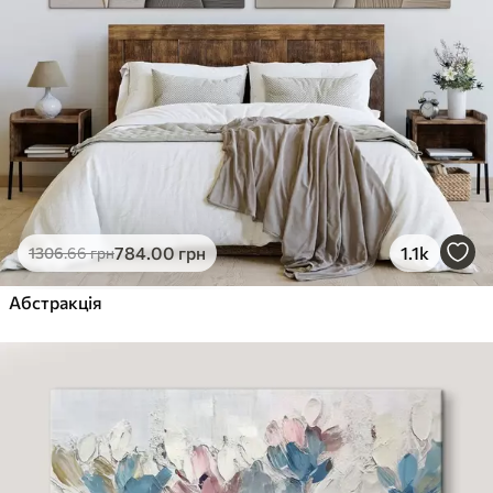
784
.00
грн
1.1k
1306
.66
грн
Абстракція