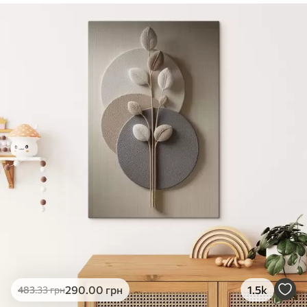
✓
Безпечне чорнило без запаху
✓
Поверхня з текстурою полотна
✓
Екологічний матеріал
290
.00
грн
1.5k
483
.33
грн