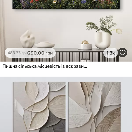
290
.00
грн
1.3k
483
.33
грн
Пишна сільська місцевість із яскравим лугом диких квітів, наповненим різнокольоровими квітами під хмарним небом