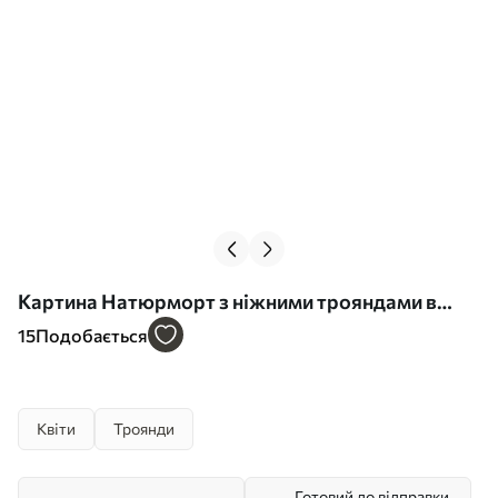
Картина Натюрморт з ніжними трояндами в
чайному сервізі Арт. s45045
15
Подобається
Квіти
Троянди
Готовий до відправки