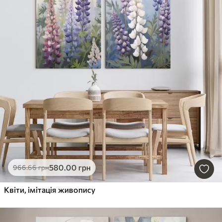
580
.00
грн
966
.66
грн
Квіти, імітація живопису