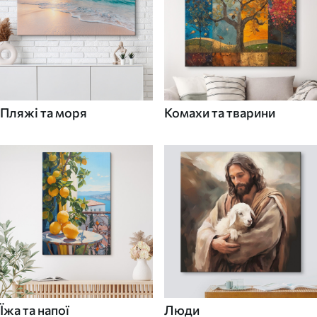
Пляжі та моря
Комахи та тварини
Їжа та напої
Люди