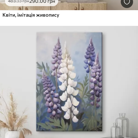
290
.00
грн
483
.33
грн
Квіти, імітація живопису