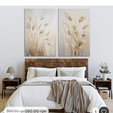
580
.00
грн
966
.66
грн
1