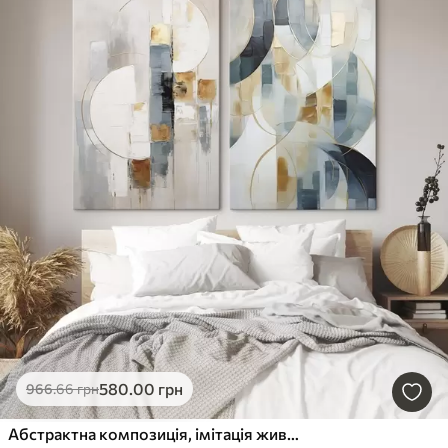
580
.00
грн
966
.66
грн
Абстрактна композиція, імітація живопису