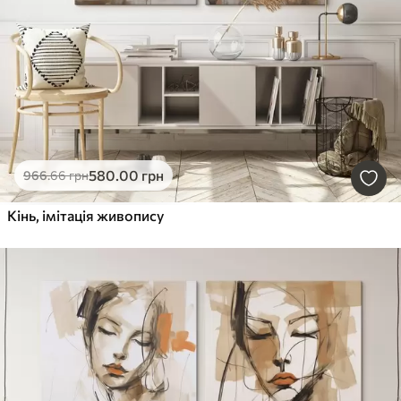
580
.00
грн
966
.66
грн
Кінь, імітація живопису