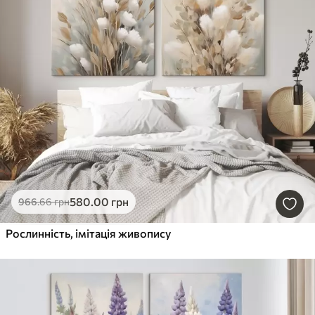
580
.00
грн
966
.66
грн
Рослинність, імітація живопису