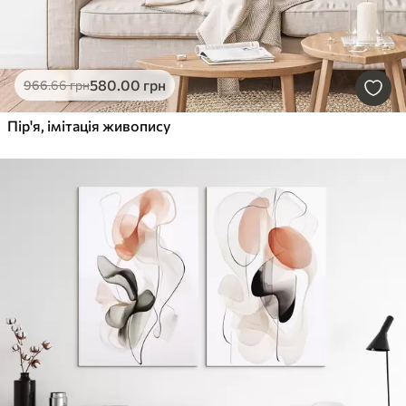
580
.00
грн
966
.66
грн
Пір'я, імітація живопису