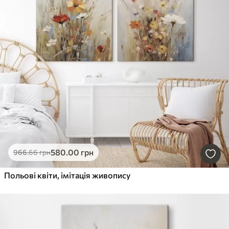
580
.00
грн
966
.66
грн
Польові квіти, імітація живопису