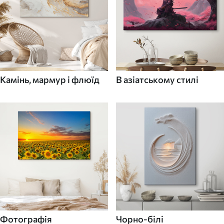
Камінь, мармур і флюїд
В азіатському стилі
Фотографія
Чорно-білі