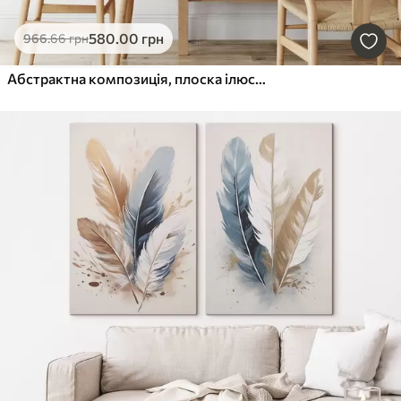
580
.00
грн
966
.66
грн
Абстрактна композиція, плоска ілюстрація