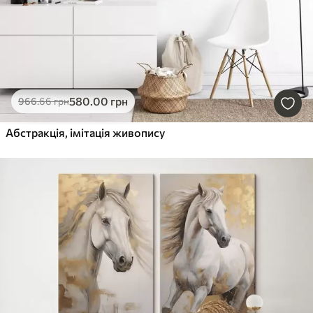
580
.00
грн
966
.66
грн
Абстракція, імітація живопису