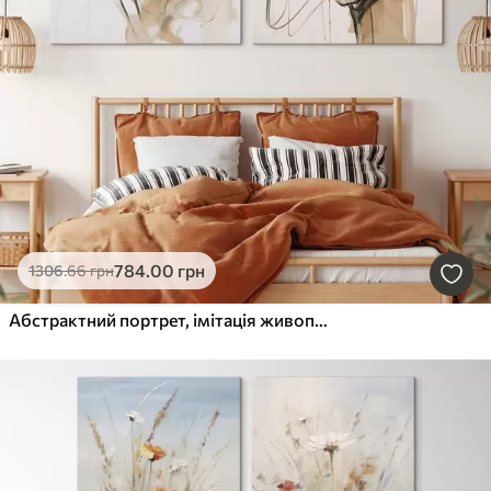
784
.00
грн
1306
.66
грн
Абстрактний портрет, імітація живопису