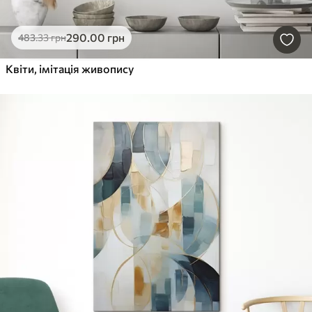
290
.00
грн
483
.33
грн
Квіти, імітація живопису