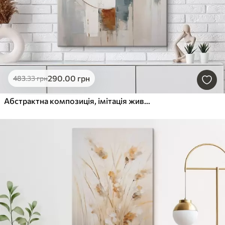
290
.00
грн
483
.33
грн
Абстрактна композиція, імітація живопису