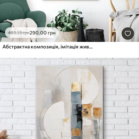
290
.00
грн
483
.33
грн
Абстрактна композиція, імітація живопису