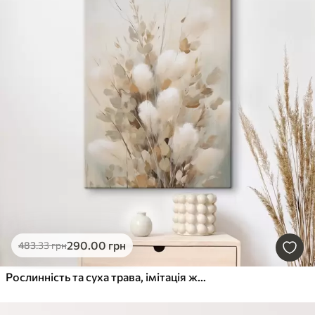
290
.00
грн
483
.33
грн
Рослинність та суха трава, імітація живопису