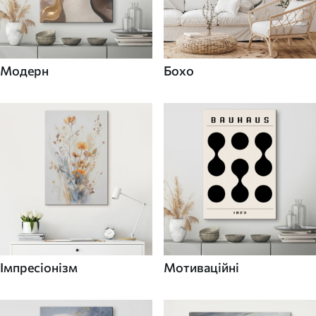
Модерн
Бохо
Імпресіонізм
Мотиваційні