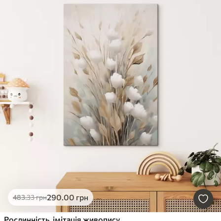
290
.00
грн
483
.33
грн
Рослинність, імітація живопису