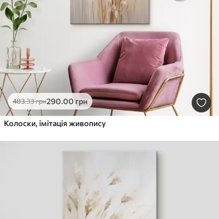
290
.00
грн
483
.33
грн
Колоски, імітація живопису