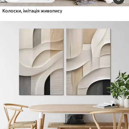
Колоски, імітація живопису