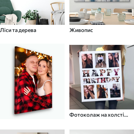
Ліси та дерева
Живопис
Фотоколаж на холсті
для дому