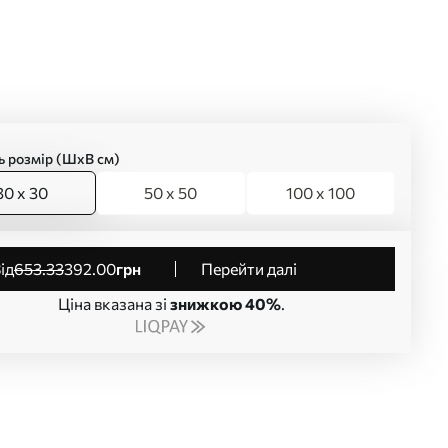
ь розмір (ШхВ см)
30 x 30
50 x 50
100 x 100
від
653
.33
392
.00
грн
Перейти далі
Ціна вказана зі
знижкою 40%
.