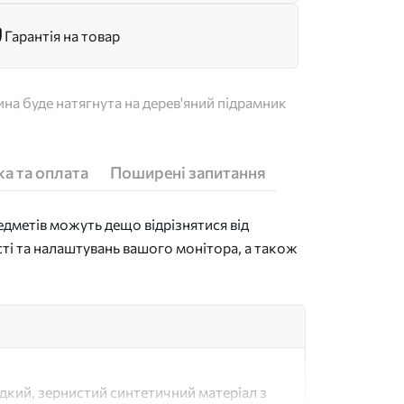
Гарантія на товар
на буде натягнута на дерев'яний підрамник
а та оплата
Поширені запитання
дметів можуть дещо відрізнятися від
сті та налаштувань вашого монітора, а також
адкий, зернистий синтетичний матеріал з