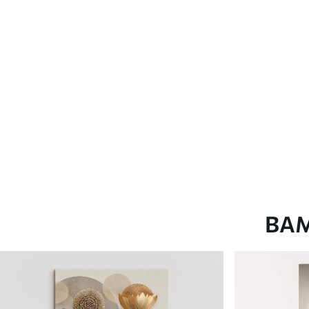
глянцевою поверхнею.
Штучний Холст
- матовий
Еко-Холст
- високоякісне
Автор
ART-HOLST
Номер артикулу
s45012
Додатково
Можна додати лакове пок
Доступні матеріали
ВА
Стандарт
Преміум
Від
392
.00
грн
Від
490
.00
грн
✓
✓
Яскраві, насичені кольори
Яскраві, насичені ко
✓
✓
Стійкість до вицвітання
Стійкість до вицвіта
✓
✓
Безпечне чорнило без запаху
Безпечне чорнило бе