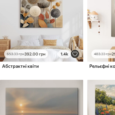
Поверхня з текстурою
Поверхня з текстуро
✗
✓
полотна
полотна
✗
✗
Екологічний матеріал
Екологічний матеріа
392
.00
грн
1.4k
2
653
.33
грн
483
.33
грн
Абстрактні квіти