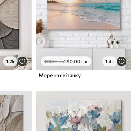
1.2k
290
.00
грн
1.4k
483
.33
грн
Море на світанку