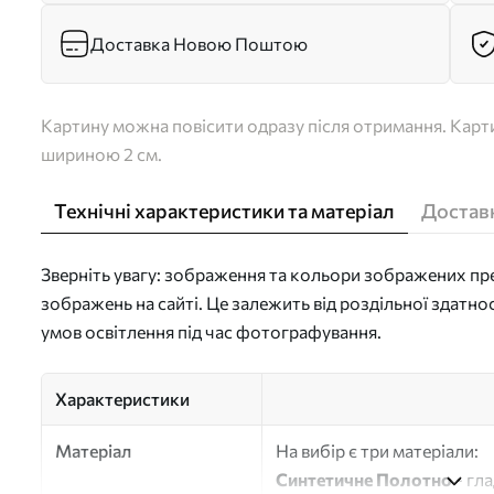
Доставка Новою Поштою
Картину можна повісити одразу після отримання. Карти
шириною 2 см.
Технічні характеристики та матеріал
Доставк
Зверніть увагу: зображення та кольори зображених пре
зображень на сайті. Це залежить від роздільної здатно
умов освітлення під час фотографування.
Характеристики
Матеріал
На вибір є три матеріали:
Синтетичне Полотно
- гл