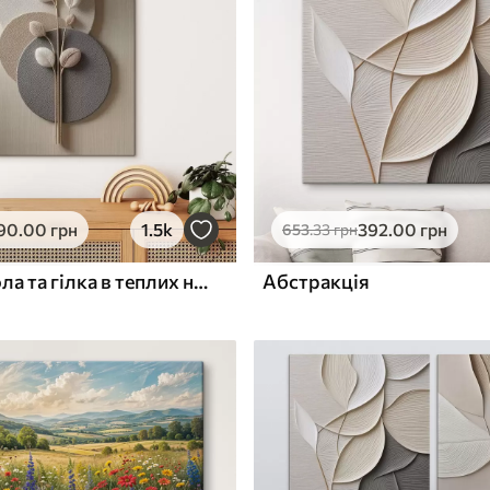
ю
Поверхня з текстурою
✓
полотна
✓
л
Екологічний матеріал
90
.00
грн
1.5k
392
.00
грн
653
.33
грн
Рельєфні кола та гілка в теплих нейтральних тонах
Абстракція