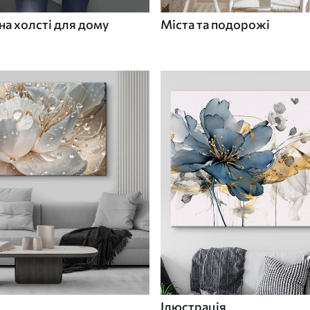
а холсті для дому
Міста та подорожі
Ілюстрація