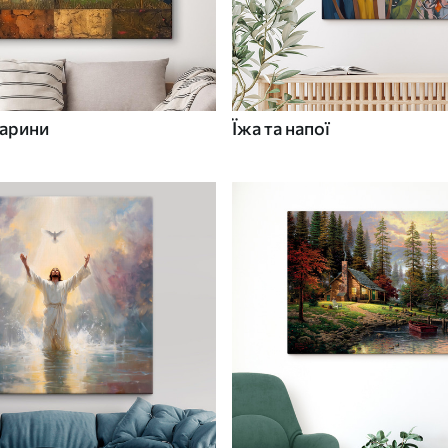
варини
Їжа та напої