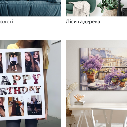
холсті
Ліси та дерева