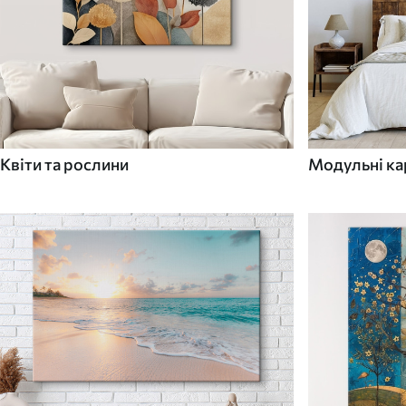
Квіти та рослини
Модульні ка