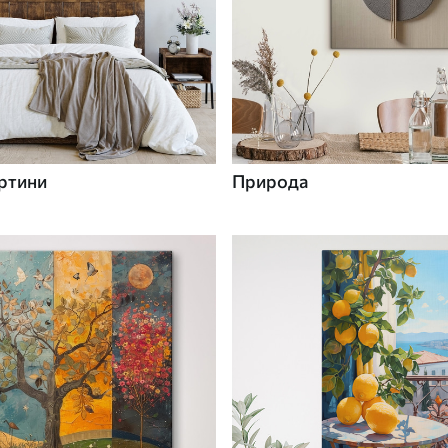
ртини
Природа