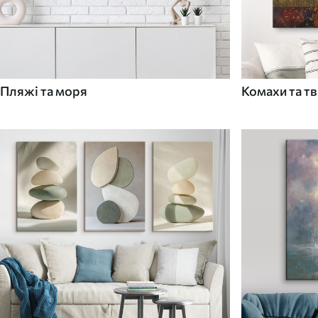
Пляжі та моря
Комахи та т