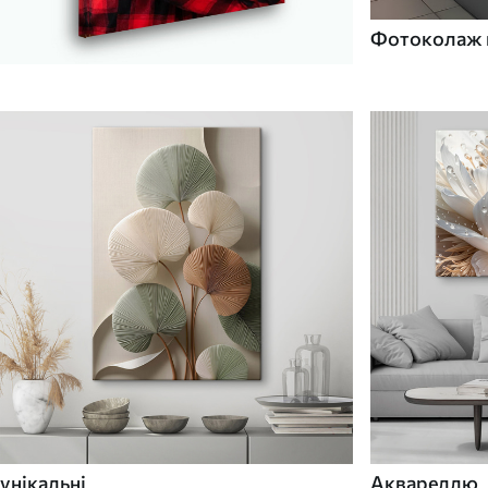
Фотоколаж н
унікальні
Аквареллю