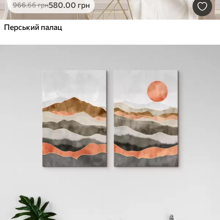
580
.00
грн
966
.66
грн
Перський палац