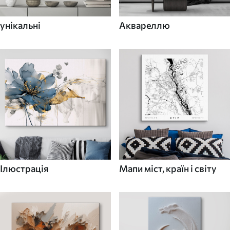
унікальні
Аквареллю
Ілюстрація
Мапи міст, країн і світу