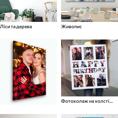
Ліси та дерева
Живопис
Фотоколаж на холсті
для дому