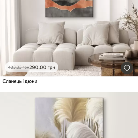
290
.00
грн
483
.33
грн
Сланець і дюни