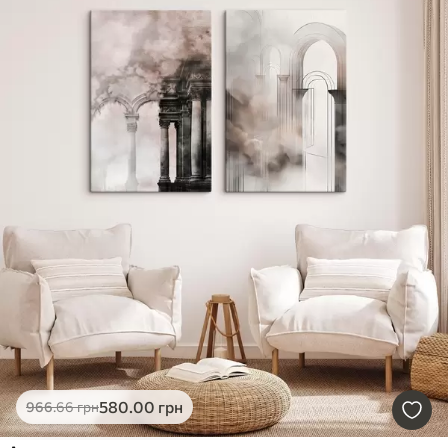
580
.00
грн
966
.66
грн