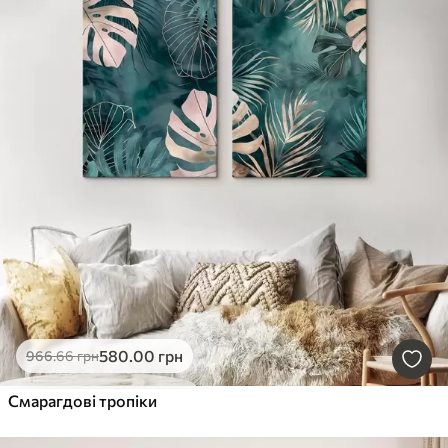
580
.00
грн
966
.66
грн
Смарагдові тропіки