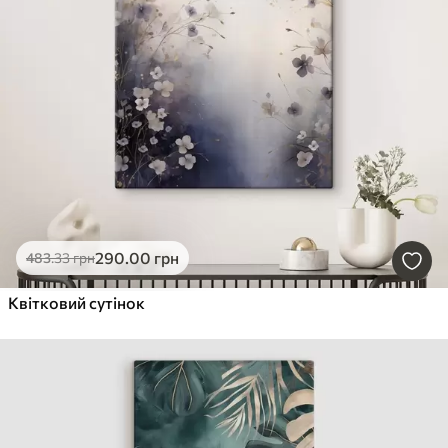
290
.00
грн
483
.33
грн
Квітковий сутінок