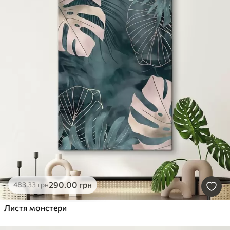
290
.00
грн
483
.33
грн
Листя монстери