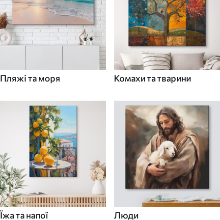
Пляжі та моря
Комахи та тварини
Їжа та напої
Люди