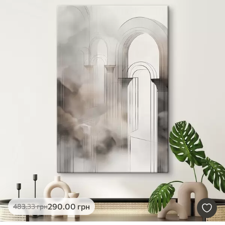
290
.00
грн
483
.33
грн