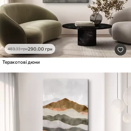
290
.00
грн
483
.33
грн
Теракотові дюни