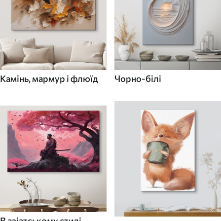
Камінь, мармур і флюїд
Чорно-білі
В азіатському стилі