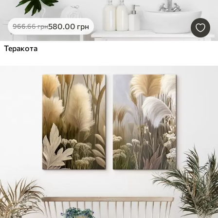
580
.00
грн
966
.66
грн
Теракота