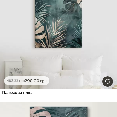
290
.00
грн
483
.33
грн
Пальмова гілка