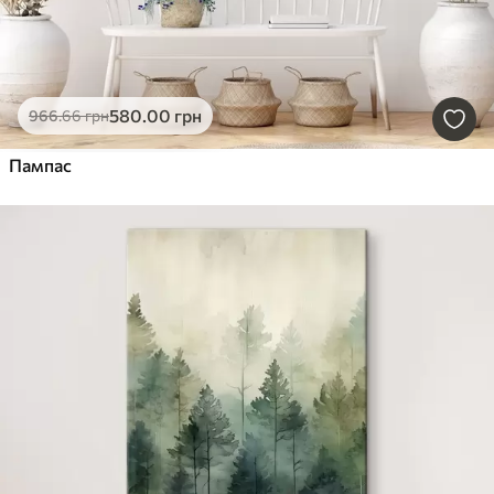
580
.00
грн
966
.66
грн
Пампас