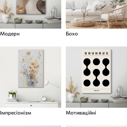
Модерн
Бохо
Імпресіонізм
Мотиваційні