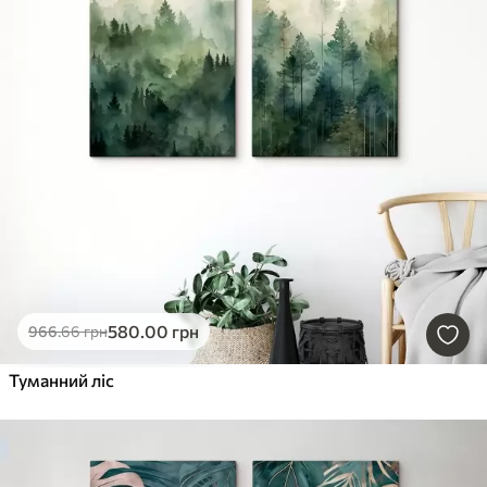
580
.00
грн
966
.66
грн
Туманний ліс