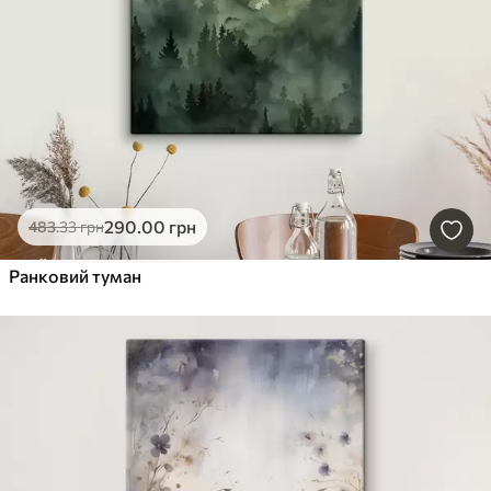
290
.00
грн
483
.33
грн
Ранковий туман