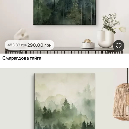
290
.00
грн
483
.33
грн
Смарагдова тайга