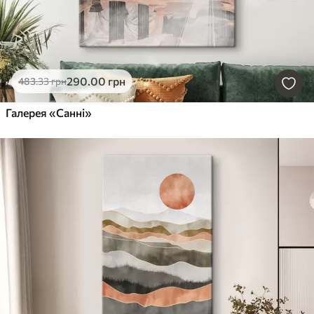
290
.00
грн
483
.33
грн
Галерея «Санні»