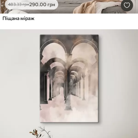
290
.00
грн
483
.33
грн
Піщана міраж