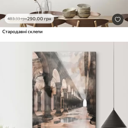
290
.00
грн
483
.33
грн
Стародавні склепи