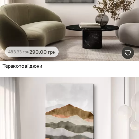
290
.00
грн
483
.33
грн
Теракотові дюни