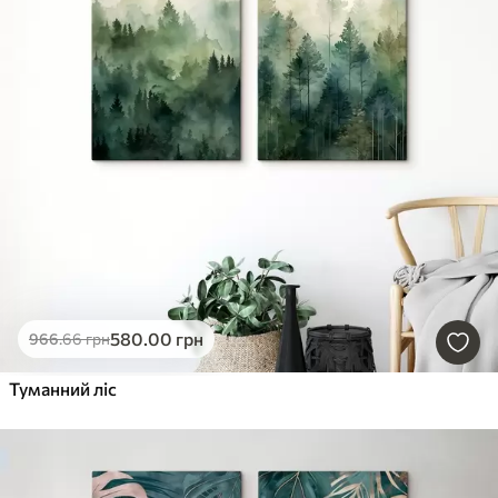
580
.00
грн
966
.66
грн
Туманний ліс