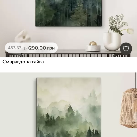
290
.00
грн
483
.33
грн
Смарагдова тайга