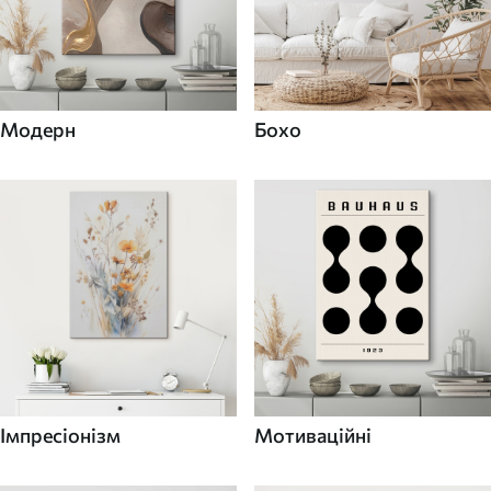
Модерн
Бохо
Імпресіонізм
Мотиваційні