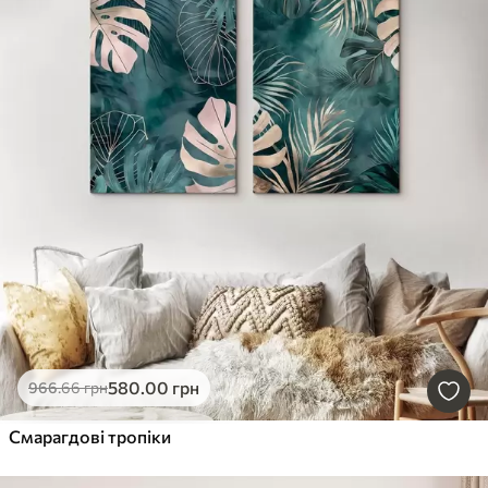
580
.00
грн
966
.66
грн
Смарагдові тропіки