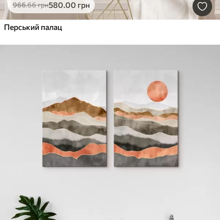
580
.00
грн
966
.66
грн
Перський палац