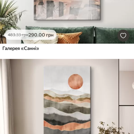
290
.00
грн
483
.33
грн
Галерея «Санні»