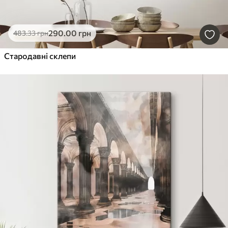
290
.00
грн
483
.33
грн
Стародавні склепи