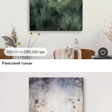
290
.00
грн
483
.33
грн
Ранковий туман