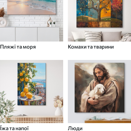
Пляжі та моря
Комахи та тварини
Їжа та напої
Люди