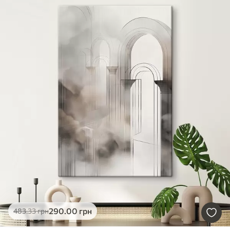
290
.00
грн
483
.33
грн