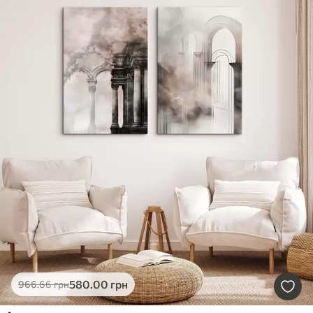
580
.00
грн
966
.66
грн