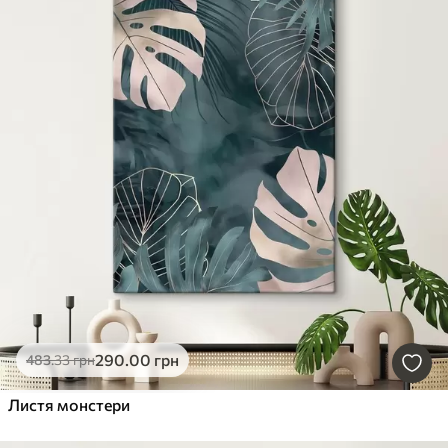
290
.00
грн
483
.33
грн
Листя монстери