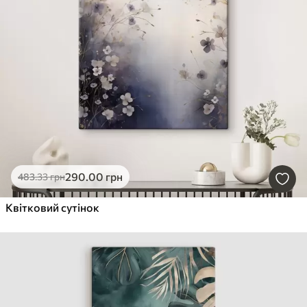
290
.00
грн
483
.33
грн
Квітковий сутінок