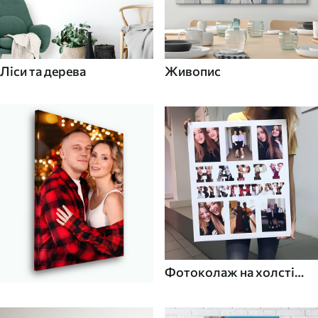
Ліси та дерева
Живопис
Фотоколаж на холсті
для дому