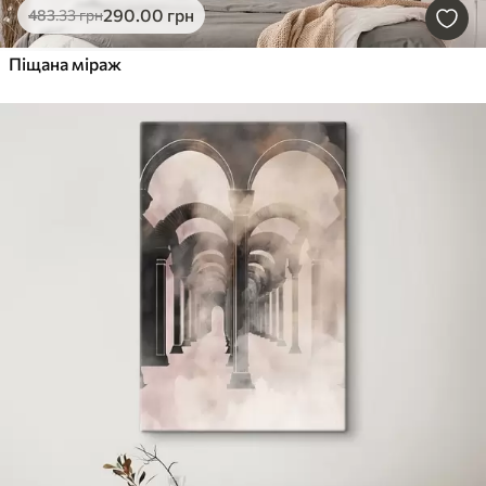
290
.00
грн
483
.33
грн
Піщана міраж