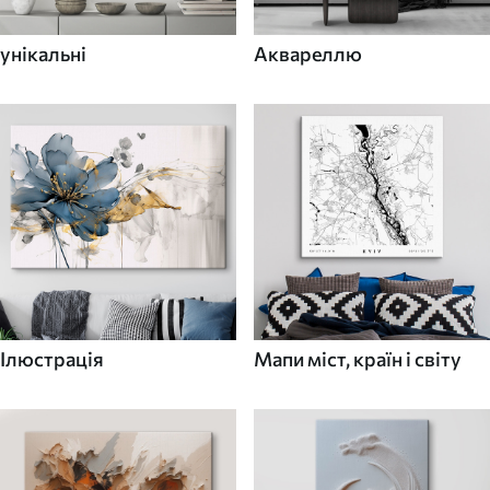
унікальні
Аквареллю
Ілюстрація
Мапи міст, країн і світу