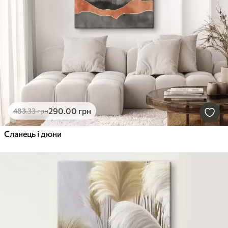
290
.00
грн
483
.33
грн
Сланець і дюни