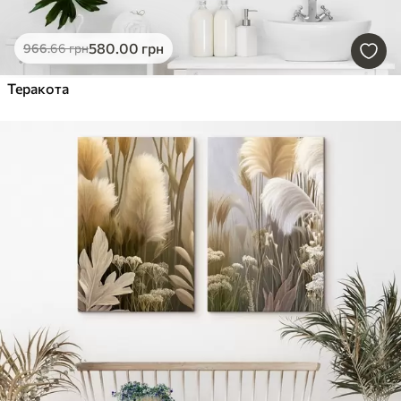
580
.00
грн
966
.66
грн
Теракота