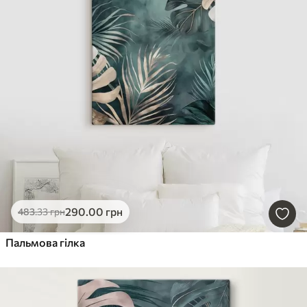
290
.00
грн
483
.33
грн
Пальмова гілка