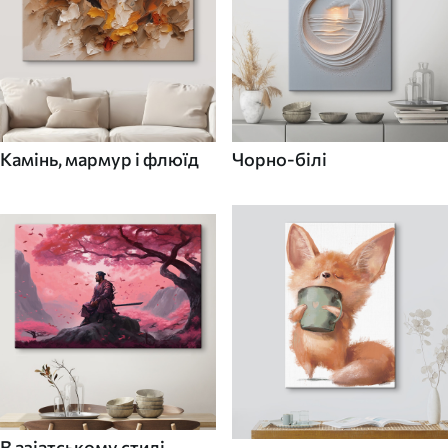
Камінь, мармур і флюїд
Чорно-білі
В азіатському стилі