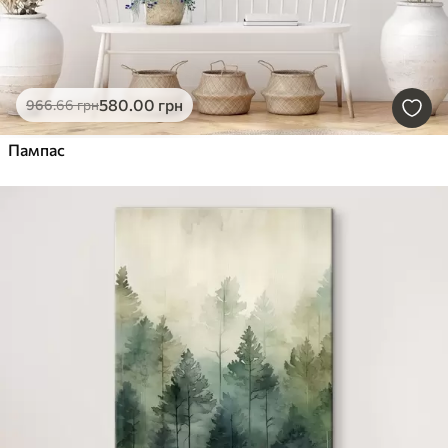
580
.00
грн
966
.66
грн
Пампас