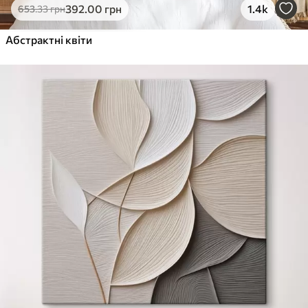
392
.00
грн
1.4k
653
.33
грн
Абстрактні квіти