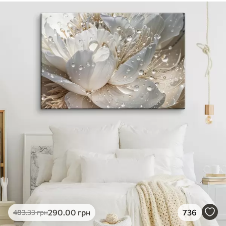
290
.00
грн
736
483
.33
грн