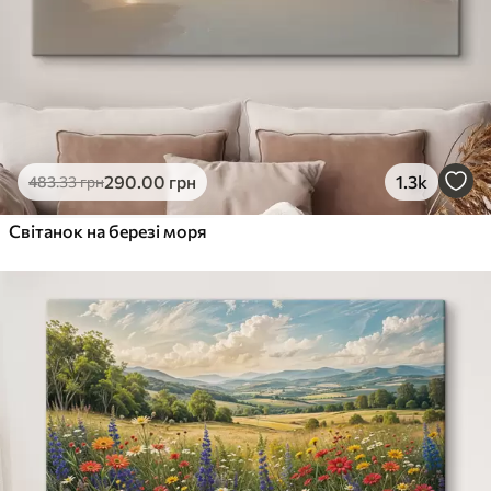
290
.00
грн
1.3k
483
.33
грн
Світанок на березі моря