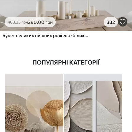
290
.00
грн
382
483
.33
грн
Букет великих пишних рожево-білих квітів півонії із зеленим листям на м’якому розмитому фоні
ПОПУЛЯРНІ КАТЕГОРІЇ