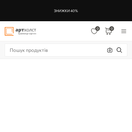
ЗНИЖКИ 40%
0
0