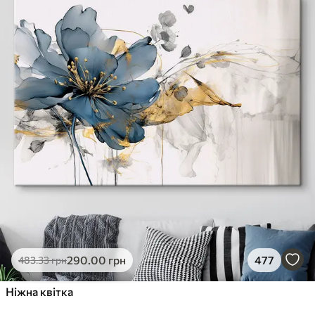
290
.00
грн
477
483
.33
грн
Ніжна квітка