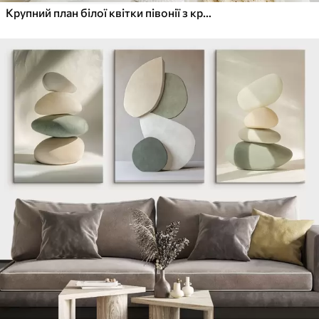
Крупний план білої квітки півонії з крапельками води на пелюстках на розмитому фоні