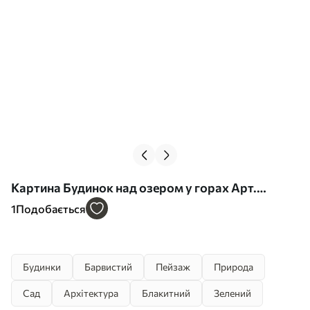
Картина Будинок над озером у горах Арт.
s42334
1
Подобається
Будинки
Барвистий
Пейзаж
Природа
Сад
Архітектура
Блакитний
Зелений