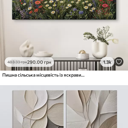
290
.00
грн
1.3k
483
.33
грн
Пишна сільська місцевість із яскравим лугом диких квітів, наповненим різнокольоровими квітами під хмарним небом