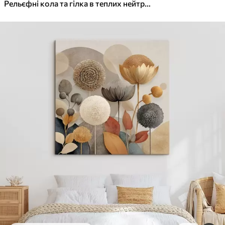
✓
Яскраві, насичені кольори
Рельєфні кола та гілка в теплих нейтральних тонах
✓
Стійкість до вицвітання
✓
Безпечне чорнило без запаху
✓
Поверхня з текстурою полотна
✓
Екологічний матеріал