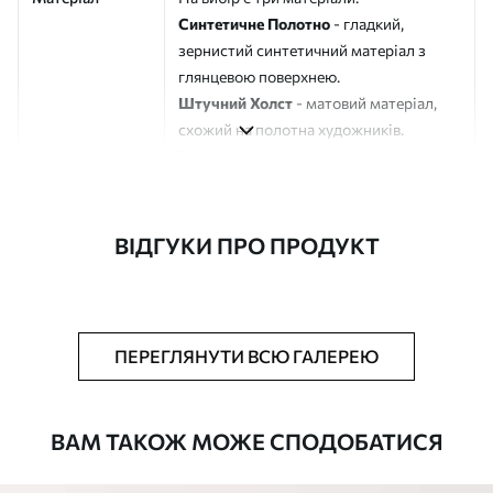
Синтетичне Полотно
- гладкий,
зернистий синтетичний матеріал з
глянцевою поверхнею.
Штучний Холст
- матовий матеріал,
схожий на полотна художників.
Еко-Холст
- високоякісне полотно зі
100% бавовни.
Автор
ART-HOLST
ВІДГУКИ ПРО ПРОДУКТ
Номер артикулу
s42334
Додатково
Можна додати лакове покриття.
ПЕРЕГЛЯНУТИ ВСЮ ГАЛЕРЕЮ
Доступні матеріали
ВАМ ТАКОЖ МОЖЕ СПОДОБАТИСЯ
Стандарт
Від
290
.00
грн