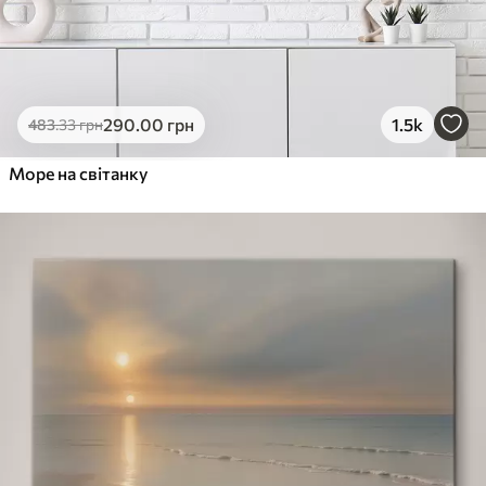
290
.00
грн
1.5k
483
.33
грн
Море на світанку