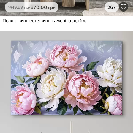
870
.00
грн
267
1449
.99
грн
Пеалістичні естетичні камені, оздоблення будинку, природне освітлення