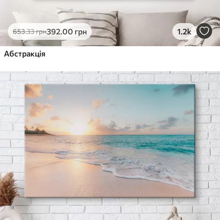
392
.00
грн
1.2k
653
.33
грн
Абстракція