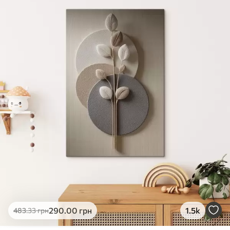
✓
Яскраві, насичені кольори
✓
Стійкість до вицвітання
✓
Безпечне чорнило без запаху
✗
Поверхня з текстурою полотна
✗
Екологічний матеріал
Преміум
Від
363
.00
грн
✓
Яскраві, насичені кольори
✓
Стійкість до вицвітання
✓
Безпечне чорнило без запаху
✓
Поверхня з текстурою полотна
✗
Екологічний матеріал
Еко-Преміум
290
.00
грн
1.5k
483
.33
грн
Від
455
.00
грн