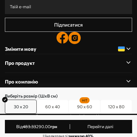
Підписатися
Змінити мову
Про продукт
Про компанію
Виберіть розмір (ШхВ см)
HIT
30 x 20
60 x 40
90 x 60
120 x 80
0800357223
Редагування дозволів на файли cookie
© 2011-2026 Art-holst. Усі права захищені. Власник:
від
483
.33
290
.00
грн
Перейти далі
ТОВ “КЛЄВЄР”. Код ЄДРПОУ: 31780602.
Ціна вказана зі
знижкою 40%
.