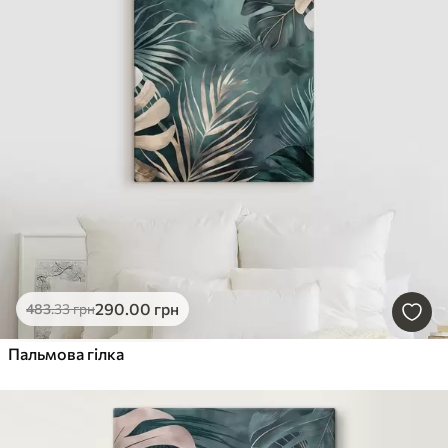
290
.00
грн
483
.33
грн
Пальмова гілка