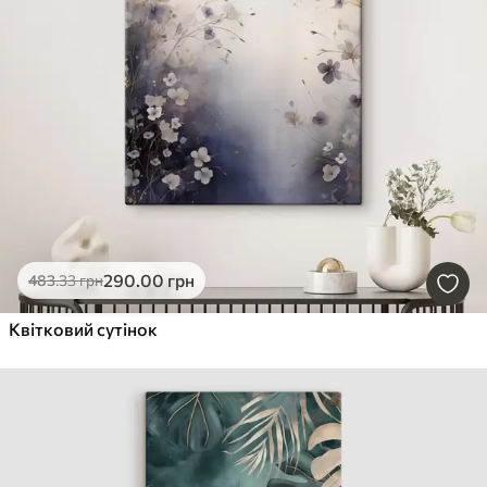
290
.00
грн
483
.33
грн
Квітковий сутінок