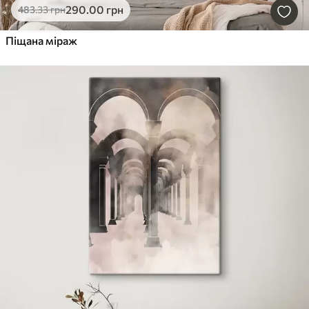
290
.00
грн
483
.33
грн
Піщана міраж