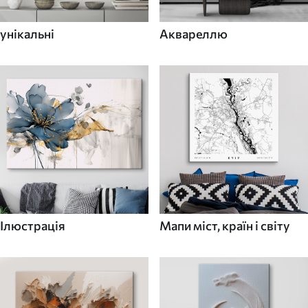
унікальні
Аквареллю
Ілюстрація
Мапи міст, країн і світу