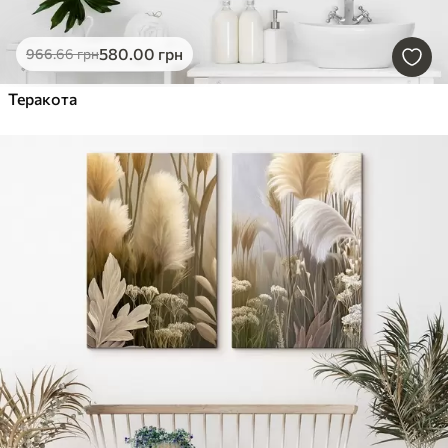
580
.00
грн
966
.66
грн
Теракота