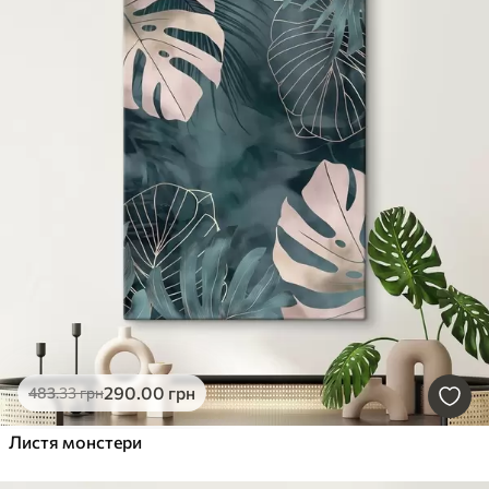
290
.00
грн
483
.33
грн
Листя монстери