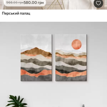
580
.00
грн
966
.66
грн
Перський палац