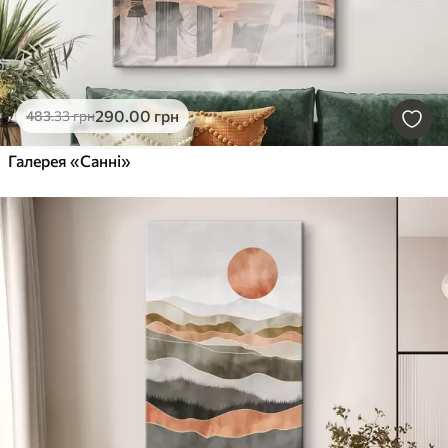
290
.00
грн
483
.33
грн
Галерея «Санні»