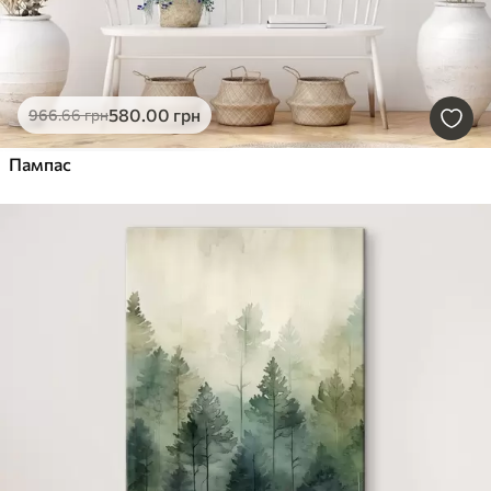
580
.00
грн
966
.66
грн
Пампас