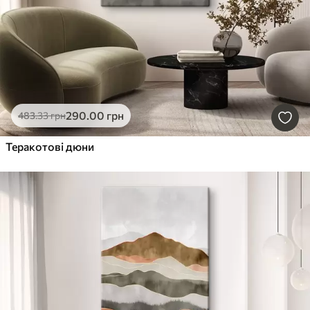
290
.00
грн
483
.33
грн
Теракотові дюни