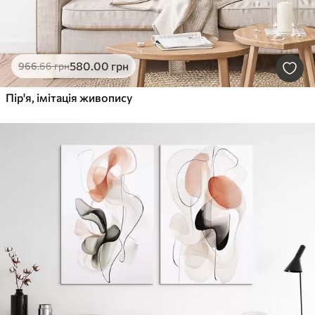
580
.00
грн
966
.66
грн
Пір'я, імітація живопису