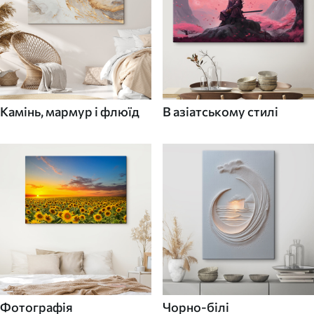
Камінь, мармур і флюїд
В азіатському стилі
Фотографія
Чорно-білі