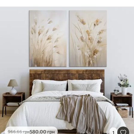
580
.00
грн
966
.66
грн
1