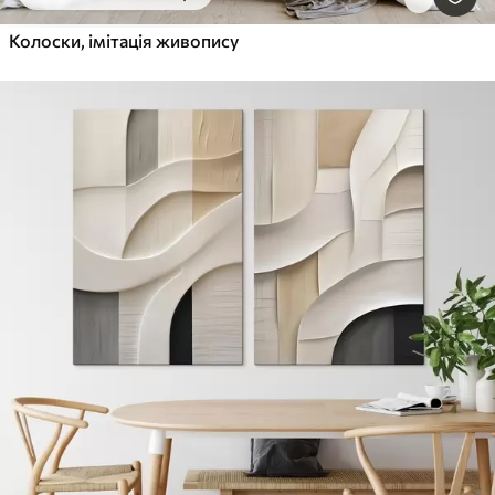
Колоски, імітація живопису