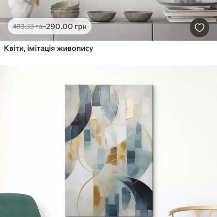
290
.00
грн
483
.33
грн
Квіти, імітація живопису