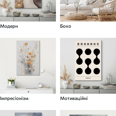
Модерн
Бохо
Імпресіонізм
Мотиваційні