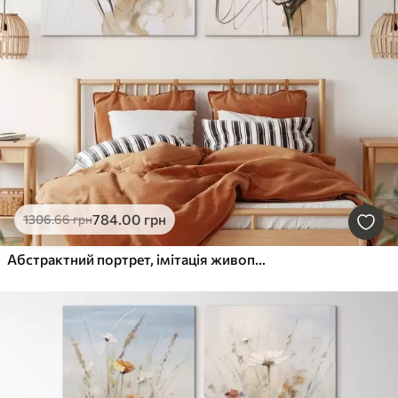
784
.00
грн
1306
.66
грн
Абстрактний портрет, імітація живопису