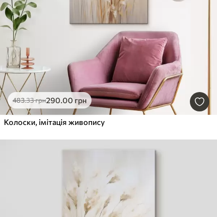
290
.00
грн
483
.33
грн
Колоски, імітація живопису