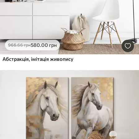
580
.00
грн
966
.66
грн
Абстракція, імітація живопису