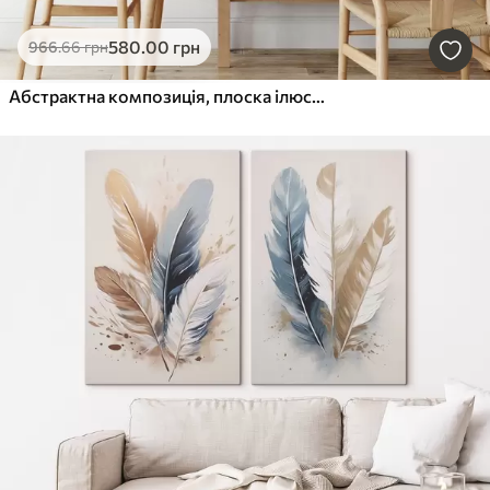
580
.00
грн
966
.66
грн
Абстрактна композиція, плоска ілюстрація