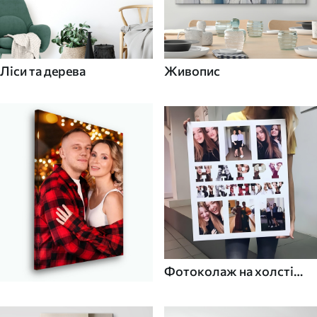
Ліси та дерева
Живопис
Фотоколаж на холсті
для дому