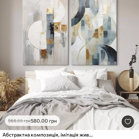
580
.00
грн
966
.66
грн
Абстрактна композиція, імітація живопису