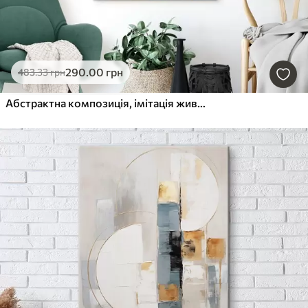
290
.00
грн
483
.33
грн
Абстрактна композиція, імітація живопису