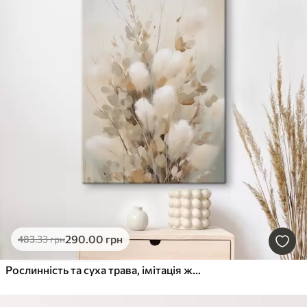
290
.00
грн
483
.33
грн
Рослинність та суха трава, імітація живопису