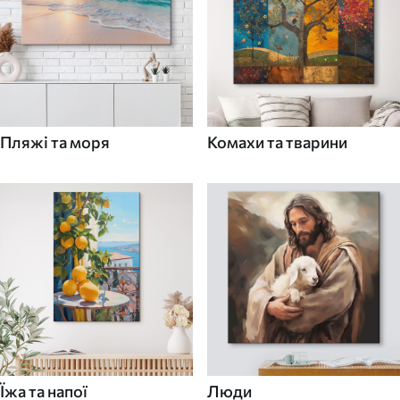
Пляжі та моря
Комахи та тварини
Їжа та напої
Люди