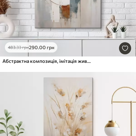
290
.00
грн
483
.33
грн
Абстрактна композиція, імітація живопису