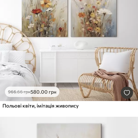
580
.00
грн
966
.66
грн
Польові квіти, імітація живопису