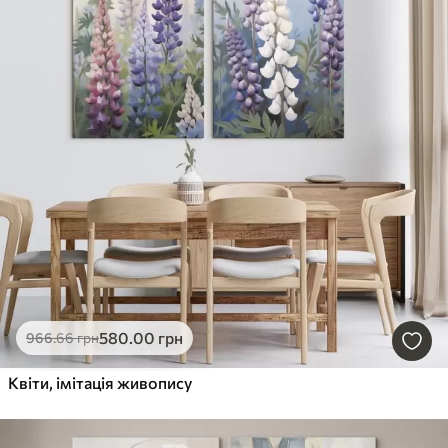
580
.00
грн
966
.66
грн
Квіти, імітація живопису