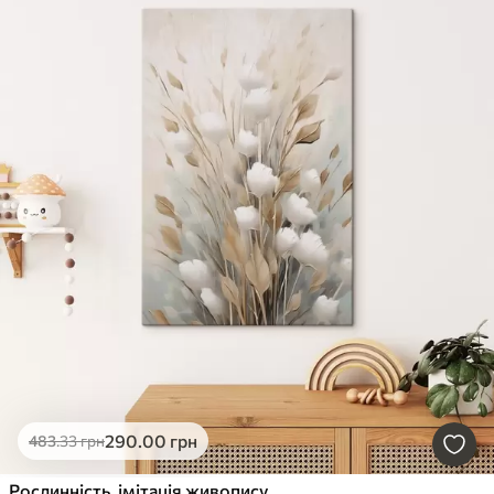
290
.00
грн
483
.33
грн
Рослинність, імітація живопису