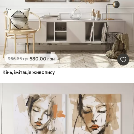
580
.00
грн
966
.66
грн
Кінь, імітація живопису