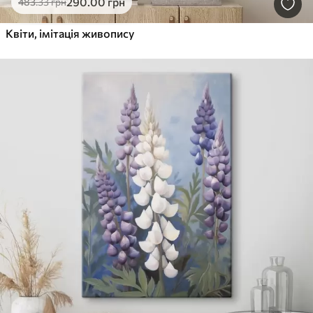
290
.00
грн
483
.33
грн
Квіти, імітація живопису